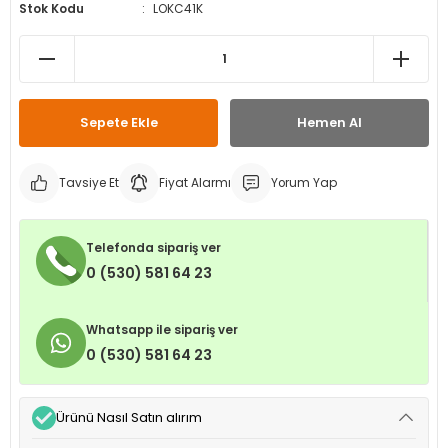
Stok Kodu
LOKC41K
leri
ri
et İç Lastikleri
ment
Makineleri
astikleri
i
kleri
Sepete Ekle
Hemen Al
rleri
rı
Tavsiye Et
Fiyat Alarmı
Yorum Yap
Telefonda sipariş ver
0 (530) 581 64 23
Whatsapp ile sipariş ver
0 (530) 581 64 23
Ürünü Nasıl Satın alırım