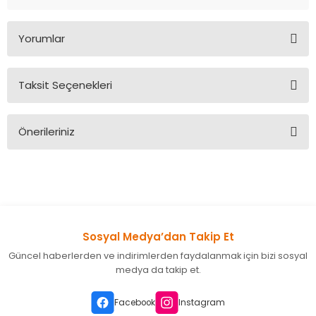
Yorumlar
Taksit Seçenekleri
Bu ürüne ilk yorumu siz yapın!
Önerileriniz
Yorum Yaz
Bu ürünün fiyat bilgisi, resim, ürün açıklamalarında ve diğer
konularda yetersiz gördüğünüz noktaları öneri formunu
kullanarak tarafımıza iletebilirsiniz.
Görüş ve önerileriniz için teşekkür ederiz.
Sosyal Medya’dan Takip Et
Ürün resmi kalitesiz, bozuk veya görüntülenemiyor.
Güncel haberlerden ve indirimlerden faydalanmak için bizi sosyal
Ürün açıklamasında eksik bilgiler bulunuyor.
medya da takip et.
Ürün bilgilerinde hatalar bulunuyor.
Ürün fiyatı diğer sitelerden daha pahalı.
Facebook
Instagram