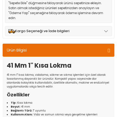
"Sepete Ekle" düğmesine tıklayarak ürünü sepetinize ekleyin.
Satın almak istediğiniz ürünleri sepetinizden onaylayın ve
"Ödeme Yap" seçeneğine tıklayarak ödeme işlemine devam
edin.
Kargo Seçeneği ve İade bilgileri
Müşteri memnuniyetini en üst düzeyde tutmak için anlaşmalı
olduğumuz kargo seçenekleri ile ürünleriniz kısa bir süre içinde
Ürün Bilgisi
adresinize teslim edilir.
41 Mm 1'' Kısa Lokma
41 mm 1'' kısa lokma, vidalama, sökme ve sıkma işlemleri için özel olarak
tasarlanmış dayanıklı bir üründür. Kompakt yapısı sayesinde dar
alanlarda kolaylıkla kullanılabilir, özellikle otomotiv, makine ve endüstriyel
uygulamalarda sıkça tercih edilir.
Özellikler
Tip:
Kısa lokma
Boyut:
41 mm
Bağlantı Türü:
1'' uyumlu
Kullanım Alanı:
Vida ve somun sıkma veya gevşetme işlemleri