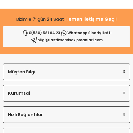
Bu ürüne benzer farklı alternatifler olmalı.
Bizimle 7’ gün 24 Saat
Hemen İletişime Geç !
0(530) 581 64 23
Whatsapp Sipariş Hattı
bilgi@lastikservisekipmanlari.com
Gönder
Müşteri Bilgi
Kurumsal
Hızlı Bağlantılar