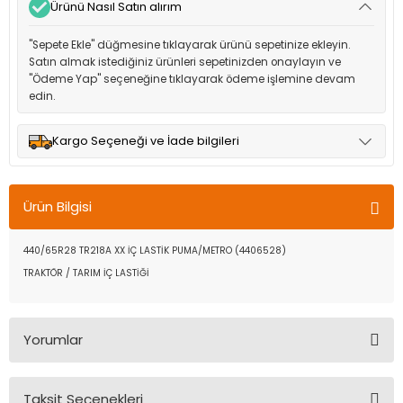
Ürünü Nasıl Satın alırım
"Sepete Ekle" düğmesine tıklayarak ürünü sepetinize ekleyin.
Satın almak istediğiniz ürünleri sepetinizden onaylayın ve
"Ödeme Yap" seçeneğine tıklayarak ödeme işlemine devam
edin.
Kargo Seçeneği ve İade bilgileri
Müşteri memnuniyetini en üst düzeyde tutmak için anlaşmalı
olduğumuz kargo seçenekleri ile ürünleriniz kısa bir süre içinde
Ürün Bilgisi
adresinize teslim edilir.
440/65R28 TR218A XX İÇ LASTİK PUMA/METRO (4406528)
TRAKTÖR / TARIM İÇ LASTİĞİ
Yorumlar
Taksit Seçenekleri