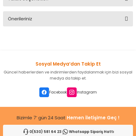
Bu ürüne ilk yorumu siz yapın!
Önerileriniz
Yorum Yaz
Bu ürünün fiyat bilgisi, resim, ürün açıklamalarında ve diğer
konularda yetersiz gördüğünüz noktaları öneri formunu
kullanarak tarafımıza iletebilirsiniz.
Görüş ve önerileriniz için teşekkür ederiz.
Sosyal Medya’dan Takip Et
Ürün resmi kalitesiz, bozuk veya görüntülenemiyor.
Güncel haberlerden ve indirimlerden faydalanmak için bizi sosyal
Ürün açıklamasında eksik bilgiler bulunuyor.
medya da takip et.
Ürün bilgilerinde hatalar bulunuyor.
Ürün fiyatı diğer sitelerden daha pahalı.
Facebook
Instagram
Bu ürüne benzer farklı alternatifler olmalı.
Bizimle 7’ gün 24 Saat
Hemen İletişime Geç !
0(530) 581 64 23
Whatsapp Sipariş Hattı