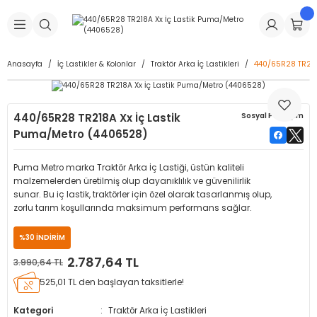
Geri Dön
Geri Dön
Geri Dön
Geri Dön
Geri Dön
Geri Dön
Geri Dön
is Makineleri
Lastikleri
 & Kolonlar
ça
Anasayfa
İç Lastikler & Kolonlar
Traktör Arka İç Lastikleri
440/65R28 TR218
Takma Makineleri
stikleri
astikleri
r
ı
Takma Makinesi Yedek Parçaları
440/65R28 TR218A Xx İç Lastik
Sosyal Paylaşım
Makineleri
iği
s İç Lastikleri
Siboplar
Makinesi Yedek Parçaları
Puma/Metro (4406528)
eleri
tikleri
kleri
alar
ar
 Hortumları
Puma Metro marka Traktör Arka İç Lastiği, üstün kaliteli
malzemelerden üretilmiş olup dayanıklılık ve güvenilirlik
ri
astikleri
r
ı & Sibop İlaveleri
a Tüpü
sunar. Bu iç lastik, traktörler için özel olarak tasarlanmış olup,
zorlu tarım koşullarında maksimum performans sağlar.
arı
ft Dolgu Lastikleri
Lastikleri
ları
ları
i & Spreyler
%30 İNDİRİM
2.787,64 TL
3.990,64 TL
eleri
ift Dolgu Lastikleri
ri
 Sibop Kapağı
arı
525,01 TL den başlayan taksitlerle!
Makineleri
ri
kleri
Yamalar
r
Kategori
Traktör Arka İç Lastikleri