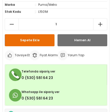
Marka
Puma/Metro
leri
ri
et İç Lastikleri
ment
Stok Kodu
L1501M
Makineleri
astikleri
i
kleri
Sepete Ekle
Hemen Al
rleri
rı
Tavsiye Et
Fiyat Alarmı
Yorum Yap
Telefonda sipariş ver
0 (530) 581 64 23
Whatsapp ile sipariş ver
0 (530) 581 64 23