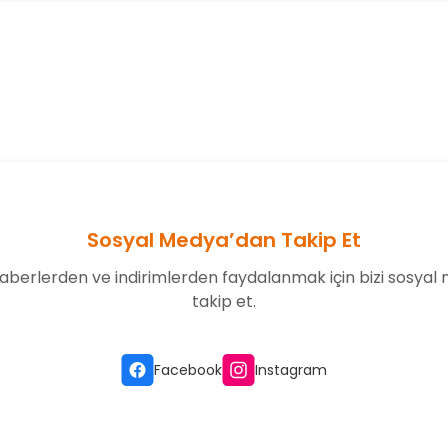
onularda yetersiz gördüğünüz noktaları öneri formunu kullanarak tarafım
Bu ürüne ilk yorumu siz yapın!
Yorum Yaz
Sosyal Medya’dan Takip Et
aberlerden ve indirimlerden faydalanmak için bizi sosyal
takip et.
Gönder
Facebook
Instagram