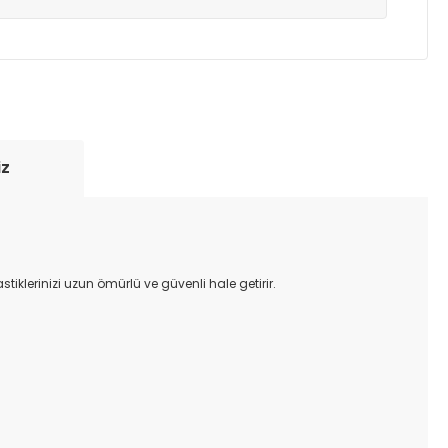
yde tutmak için anlaşmalı olduğumuz kargo
re içinde adresinize teslim edilir.
iz
klerinizi uzun ömürlü ve güvenli hale getirir.