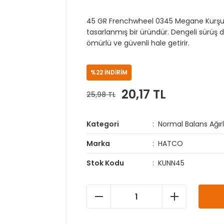
45 GR Frenchwheel 0345 Megane Kurşun H
tasarlanmış bir üründür. Dengeli sürüş d
ömürlü ve güvenli hale getirir.
%22 İNDİRİM
20,17 TL
25,98 TL
Kategori
Normal Balans Ağırlı
Marka
HATCO
Stok Kodu
KUNN45