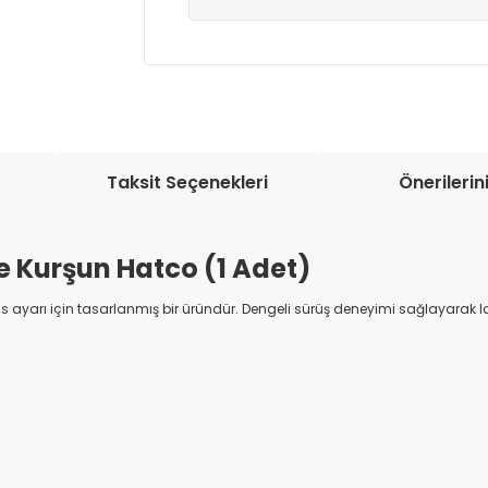
Müşteri memnuniyetini en üst düze
seçenekleri ile ürünleriniz kısa bir sü
Taksit Seçenekleri
Önerilerin
 Kurşun Hatco (1 Adet)
arı için tasarlanmış bir üründür. Dengeli sürüş deneyimi sağlayarak lasti