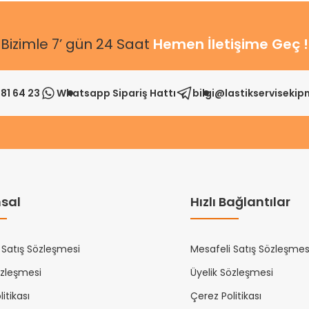
Bizimle 7’ gün 24 Saat
Hemen İletişime Geç !
81 64 23
Whatsapp Sipariş Hattı
bilgi@lastikserviseki
sal
Hızlı Bağlantılar
 Satış Sözleşmesi
Mesafeli Satış Sözleşmes
özleşmesi
Üyelik Sözleşmesi
itikası
Çerez Politikası