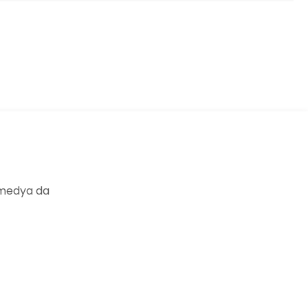
ıza iletebilirsiniz.
 medya da