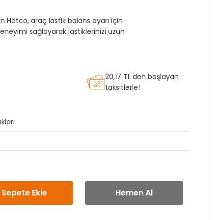
atco, araç lastik balans ayarı için
eneyimi sağlayarak lastiklerinizi uzun
20,17 TL den başlayan
taksitlerle!
kları
Sepete Ekle
Hemen Al