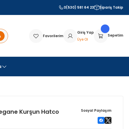
0(530) 581 64 23
Sipariş Takip
Giriş Yap
A
Sepetim
Favorilerim
Üye Ol
a
egane Kurşun Hatco
Sosyal Paylaşım