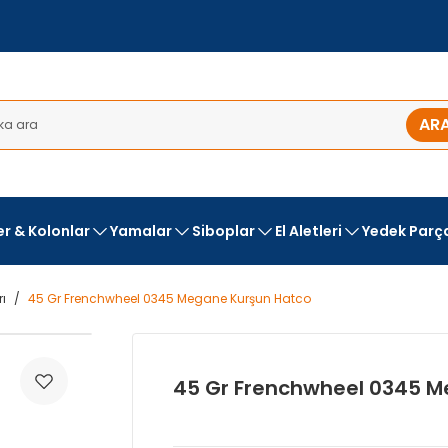
AR
ler & Kolonlar
Yamalar
Siboplar
El Aletleri
Yedek Parç
rı
45 Gr Frenchwheel 0345 Megane Kurşun Hatco
45 Gr Frenchwheel 0345 M