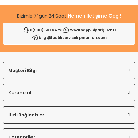
Bizimle 7’ gün 24 Saat
Hemen İletişime Geç !
0(530) 581 64 23
Whatsapp Sipariş Hattı
bilgi@lastikservisekipmanlari.com
Gönder
Müşteri Bilgi
Kurumsal
Hızlı Bağlantılar
Kategoriler