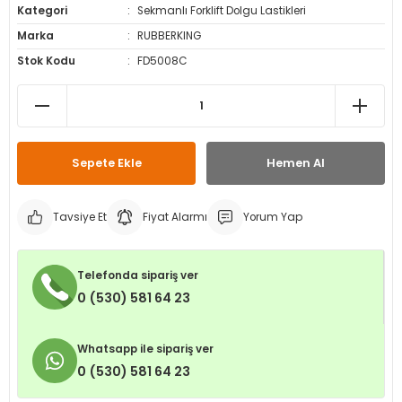
Kategori
Sekmanlı Forklift Dolgu Lastikleri
leri
ri
et İç Lastikleri
ment
Marka
RUBBERKING
Stok Kodu
FD5008C
Makineleri
astikleri
i
kleri
rleri
rı
Sepete Ekle
Hemen Al
Tavsiye Et
Fiyat Alarmı
Yorum Yap
Telefonda sipariş ver
0 (530) 581 64 23
Whatsapp ile sipariş ver
0 (530) 581 64 23