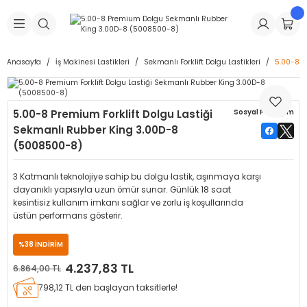
Geri Dön
Geri Dön
Geri Dön
Geri Dön
Geri Dön
Geri Dön
Geri Dön
is Makineleri
Lastikleri
 & Kolonlar
ça
Anasayfa
İş Makinesi Lastikleri
Sekmanlı Forklift Dolgu Lastikleri
5.00-8 P
Takma Makineleri
stikleri
astikleri
r
ı
Takma Makinesi Yedek Parçaları
5.00-8 Premium Forklift Dolgu Lastiği
Sosyal Paylaşım
Makineleri
iği
s İç Lastikleri
Siboplar
Makinesi Yedek Parçaları
Sekmanlı Rubber King 3.00D-8
(5008500-8)
eleri
tikleri
kleri
alar
ar
 Hortumları
3 Katmanlı teknolojiye sahip bu dolgu lastik, aşınmaya karşı
ri
astikleri
r
ı & Sibop İlaveleri
a Tüpü
dayanıklı yapısıyla uzun ömür sunar. Günlük 18 saat
kesintisiz kullanım imkanı sağlar ve zorlu iş koşullarında
üstün performans gösterir.
arı
ft Dolgu Lastikleri
Lastikleri
ları
ları
i & Spreyler
%38 İNDİRİM
eleri
ift Dolgu Lastikleri
ri
 Sibop Kapağı
arı
4.237,83 TL
6.864,00 TL
798,12 TL den başlayan taksitlerle!
Makineleri
ri
kleri
Yamalar
r