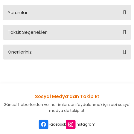
Yorumlar
Taksit Seçenekleri
Bu ürüne ilk yorumu siz yapın!
Önerileriniz
Yorum Yaz
Bu ürünün fiyat bilgisi, resim, ürün açıklamalarında ve diğer
konularda yetersiz gördüğünüz noktaları öneri formunu
kullanarak tarafımıza iletebilirsiniz.
Görüş ve önerileriniz için teşekkür ederiz.
Sosyal Medya’dan Takip Et
Ürün resmi kalitesiz, bozuk veya görüntülenemiyor.
Güncel haberlerden ve indirimlerden faydalanmak için bizi sosyal
Ürün açıklamasında eksik bilgiler bulunuyor.
medya da takip et.
Ürün bilgilerinde hatalar bulunuyor.
Ürün fiyatı diğer sitelerden daha pahalı.
Facebook
Instagram
Bu ürüne benzer farklı alternatifler olmalı.