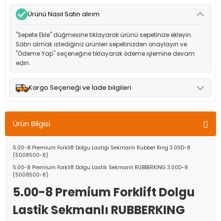
Ürünü Nasıl Satın alırım
"Sepete Ekle" düğmesine tıklayarak ürünü sepetinize ekleyin.
Satın almak istediğiniz ürünleri sepetinizden onaylayın ve
"Ödeme Yap" seçeneğine tıklayarak ödeme işlemine devam
edin.
Kargo Seçeneği ve İade bilgileri
Müşteri memnuniyetini en üst düzeyde tutmak için anlaşmalı
olduğumuz kargo seçenekleri ile ürünleriniz kısa bir süre içinde
Ürün Bilgisi
adresinize teslim edilir.
5.00-8 Premium Forklift Dolgu Lastiği Sekmanlı Rubber King 3.00D-8
(5008500-8)
5.00-8 Premium Forklift Dolgu Lastik Sekmanli RUBBERKING 3.00D-8
(5008500-8)
5.00-8 Premium Forklift Dolgu
Lastik Sekmanlı RUBBERKING