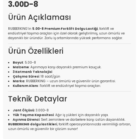
3.00D-8
Ürün Açıklaması
RUBBERKING’in
5.00-8 Premium Forklift Dolgu Lastiği
, forklift ve
endüstriyel taşıma araçları için özel olarak geliştirilmiş, uzun ömürlü ve
dayanıklı bir üründür. Zorlu iş ortamlarında yüksek performans sağlar.
Ürün Özellikleri
Boyut
: 5.00-8
Malzeme
: Aşınmaya karşı dayanıklı premium kauçuk.
3 Katmanlı Teknolojisi
Çalışma Süresi
: 18 saat/gün
Marka
: RUBBERKING – uzun ömürlü ve güvenilir ürün garantisi.
Kullanım Alanı
: Forklift ve endüstriyel taşıma araçları.
Teknik Detaylar
Jant Ölçüsü
: 3.00D-8
Yük Taşıma Kapasitesi
: Ağır iş yükleri için dayanıklı yapı.
Aşınma Direnci
: Sert zeminlere ve darbelere karşı üstün dayanıklılık.
RUBBERKING dolgu lastikleri
, forklift operasyonlarınızda verimliliği artıran,
uzun ömürlü ve güvenilir bir çözüm sunar!