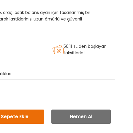
raç lastik balans ayarı için tasarlanmış bir
rak lastiklerinizi uzun ömürlü ve güvenli
56,11 TL den başlayan
taksitlerle!
ıkları
Sepete Ekle
Hemen Al