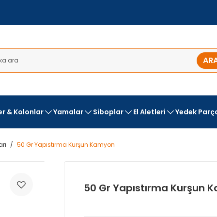
AR
ler & Kolonlar
Yamalar
Siboplar
El Aletleri
Yedek Parç
arı
50 Gr Yapıstırma Kurşun Kamyon
50 Gr Yapıstırma Kurşun 