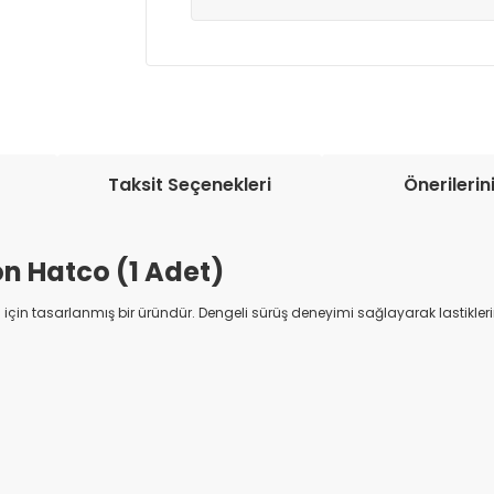
Müşteri memnuniyetini en üst düze
seçenekleri ile ürünleriniz kısa bir sü
Taksit Seçenekleri
Önerilerin
n Hatco (1 Adet)
in tasarlanmış bir üründür. Dengeli sürüş deneyimi sağlayarak lastiklerini