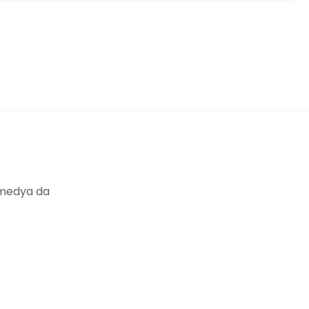
ıza iletebilirsiniz.
 medya da