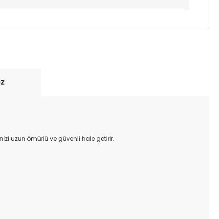
yde tutmak için anlaşmalı olduğumuz kargo
re içinde adresinize teslim edilir.
iz
zi uzun ömürlü ve güvenli hale getirir.