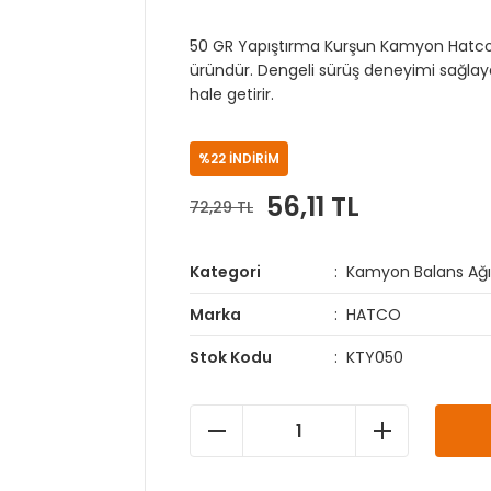
50 GR Yapıştırma Kurşun Kamyon Hatco, a
üründür. Dengeli sürüş deneyimi sağlaya
hale getirir.
%22 İNDİRİM
56,11 TL
72,29 TL
Kategori
Kamyon Balans Ağırl
Marka
HATCO
Stok Kodu
KTY050