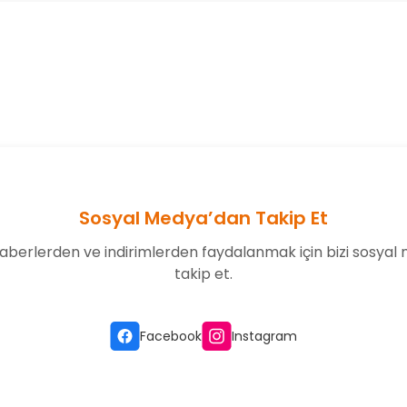
onularda yetersiz gördüğünüz noktaları öneri formunu kullanarak tarafım
Bu ürüne ilk yorumu siz yapın!
Yorum Yaz
Sosyal Medya’dan Takip Et
aberlerden ve indirimlerden faydalanmak için bizi sosyal
takip et.
Gönder
Facebook
Instagram