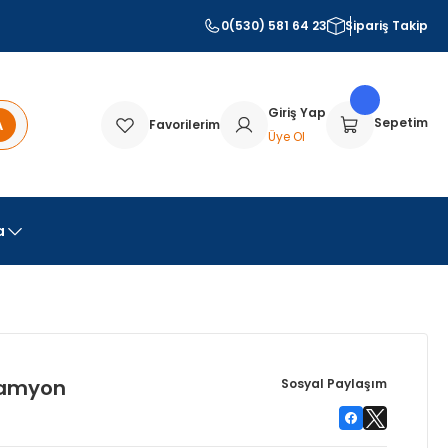
0(530) 581 64 23
Sipariş Takip
Giriş Yap
A
Sepetim
Favorilerim
Üye Ol
a
Kamyon
Sosyal Paylaşım