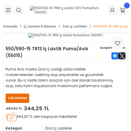
Geri Dön
Geri Dön
Geri Dön
Geri Dön
Geri Dön
Geri Dön
Geri Dön
is Makineleri
Lastikleri
 & Kolonlar
ça
Anasayfa
İç Lastikler & Kolonlar
Zirai İç Lastikleri
550/590-15 TR13 İç Last
Takma Makineleri
stikleri
astikleri
r
ı
Takma Makinesi Yedek Parçaları
550/590-15 TR13 İç Lastik Puma/Avis
Sosyal Paylaşım
Makineleri
iği
s İç Lastikleri
Siboplar
Makinesi Yedek Parçaları
(55015)
eleri
tikleri
kleri
alar
ar
 Hortumları
Puma Avis marka Zirai İç Lastiği, üstün kaliteli
malzemelerden üretilmiş olup dayanıklılık ve güvenilirlik
ri
astikleri
r
ı & Sibop İlaveleri
a Tüpü
sunar. Bu iç lastik, tarım araçları için özel olarak tasarlanmış
olup, zorlu tarım koşullarında maksimum performans sağlar.
arı
ft Dolgu Lastikleri
Lastikleri
ları
ları
i & Spreyler
%30 İNDİRİM
344,25 TL
492,82 TL
eleri
ift Dolgu Lastikleri
ri
 Sibop Kapağı
arı
344,25 TL den başlayan taksitlerle!
Makineleri
ri
kleri
Yamalar
r
Kategori
Zirai İç Lastikleri