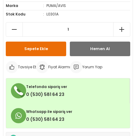
Marka
PUMA/AVIS
leri
ri
et İç Lastikleri
ment
Stok Kodu
L0301A
Makineleri
astikleri
i
kleri
Sepete Ekle
Hemen Al
rleri
rı
Tavsiye Et
Fiyat Alarmı
Yorum Yap
Telefonda sipariş ver
0 (530) 581 64 23
Whatsapp ile sipariş ver
0 (530) 581 64 23