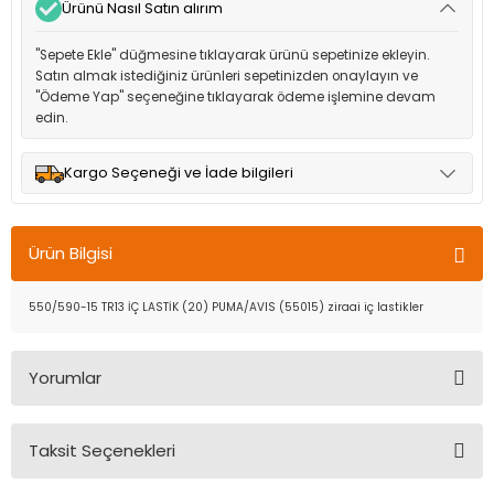
Ürünü Nasıl Satın alırım
"Sepete Ekle" düğmesine tıklayarak ürünü sepetinize ekleyin.
Satın almak istediğiniz ürünleri sepetinizden onaylayın ve
"Ödeme Yap" seçeneğine tıklayarak ödeme işlemine devam
edin.
Kargo Seçeneği ve İade bilgileri
Müşteri memnuniyetini en üst düzeyde tutmak için anlaşmalı
olduğumuz kargo seçenekleri ile ürünleriniz kısa bir süre içinde
Ürün Bilgisi
adresinize teslim edilir.
550/590-15 TR13 İÇ LASTİK (20) PUMA/AVIS (55015) ziraai iç lastikler
Yorumlar
Taksit Seçenekleri
Bu ürüne ilk yorumu siz yapın!