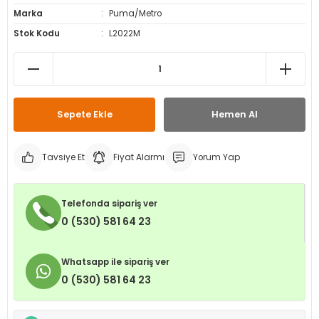
Marka
Puma/Metro
leri
ri
et İç Lastikleri
ment
Stok Kodu
L2022M
Makineleri
astikleri
i
kleri
Sepete Ekle
Hemen Al
rleri
rı
Tavsiye Et
Fiyat Alarmı
Yorum Yap
Telefonda sipariş ver
0 (530) 581 64 23
Whatsapp ile sipariş ver
0 (530) 581 64 23