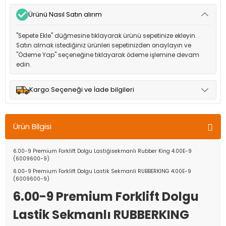
Ürünü Nasıl Satın alırım
"Sepete Ekle" düğmesine tıklayarak ürünü sepetinize ekleyin.
Satın almak istediğiniz ürünleri sepetinizden onaylayın ve
"Ödeme Yap" seçeneğine tıklayarak ödeme işlemine devam
edin.
Kargo Seçeneği ve İade bilgileri
Müşteri memnuniyetini en üst düzeyde tutmak için anlaşmalı
olduğumuz kargo seçenekleri ile ürünleriniz kısa bir süre içinde
Ürün Bilgisi
adresinize teslim edilir.
6.00-9 Premium Forklift Dolgu Lastiğisekmanlı Rubber King 4.00E-9
(6009600-9)
6.00-9 Premium Forklift Dolgu Lastik Sekmanli RUBBERKING 4.00E-9
(6009600-9)
6.00-9 Premium Forklift Dolgu
Lastik Sekmanlı RUBBERKING