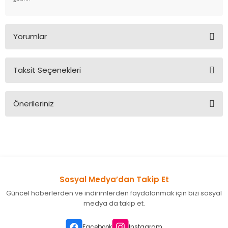
Yorumlar
Taksit Seçenekleri
Bu ürüne ilk yorumu siz yapın!
Önerileriniz
Yorum Yaz
Bu ürünün fiyat bilgisi, resim, ürün açıklamalarında ve diğer
konularda yetersiz gördüğünüz noktaları öneri formunu
kullanarak tarafımıza iletebilirsiniz.
Görüş ve önerileriniz için teşekkür ederiz.
Sosyal Medya’dan Takip Et
Ürün resmi kalitesiz, bozuk veya görüntülenemiyor.
Güncel haberlerden ve indirimlerden faydalanmak için bizi sosyal
Ürün açıklamasında eksik bilgiler bulunuyor.
medya da takip et.
Ürün bilgilerinde hatalar bulunuyor.
Ürün fiyatı diğer sitelerden daha pahalı.
Facebook
Instagram