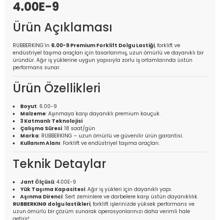
4.00E-9
Ürün Açıklaması
RUBBERKING’in
6.00-9 Premium Forklift Dolgu Lastiği
, forklift ve
endüstriyel taşıma araçları için tasarlanmış, uzun ömürlü ve dayanıklı bir
üründür. Ağır iş yüklerine uygun yapısıyla zorlu iş ortamlarında üstün
performans sunar.
Ürün Özellikleri
Boyut
: 6.00-9
Malzeme
: Aşınmaya karşı dayanıklı premium kauçuk.
3 Katmanlı Teknolojisi
Çalışma Süresi
: 18 saat/gün
Marka
: RUBBERKING – uzun ömürlü ve güvenilir ürün garantisi.
Kullanım Alanı
: Forklift ve endüstriyel taşıma araçları.
Teknik Detaylar
Jant Ölçüsü
: 4.00E-9
Yük Taşıma Kapasitesi
: Ağır iş yükleri için dayanıklı yapı.
Aşınma Direnci
: Sert zeminlere ve darbelere karşı üstün dayanıklılık.
RUBBERKING dolgu lastikleri
, forklift işlerinizde yüksek performans ve
uzun ömürlü bir çözüm sunarak operasyonlarınızı daha verimli hale
getirir!