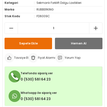
Kategori
Sekmanlı Forklift Dolgu Lastikleri
leri
ri
et İç Lastikleri
ment
Marka
RUBBERKING
Stok Kodu
FD6009C
Makineleri
astikleri
i
kleri
rleri
rı
Sepete Ekle
Hemen Al
Tavsiye Et
Fiyat Alarmı
Yorum Yap
Telefonda sipariş ver
0 (530) 581 64 23
Whatsapp ile sipariş ver
0 (530) 581 64 23