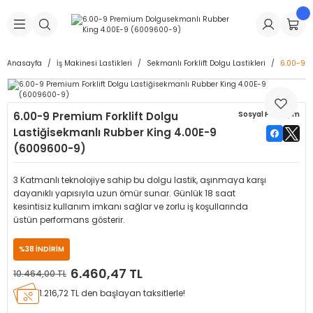
Geri Dön
Geri Dön
Geri Dön
Geri Dön
Geri Dön
Geri Dön
Geri Dön
is Makineleri
Lastikleri
 & Kolonlar
ça
Anasayfa
İş Makinesi Lastikleri
Sekmanlı Forklift Dolgu Lastikleri
6.00-9 P
Takma Makineleri
stikleri
astikleri
r
ı
Takma Makinesi Yedek Parçaları
6.00-9 Premium Forklift Dolgu
Sosyal Paylaşım
Makineleri
iği
s İç Lastikleri
Siboplar
Makinesi Yedek Parçaları
Lastiğisekmanlı Rubber King 4.00E-9
(6009600-9)
eleri
tikleri
kleri
alar
ar
 Hortumları
3 Katmanlı teknolojiye sahip bu dolgu lastik, aşınmaya karşı
ri
astikleri
r
ı & Sibop İlaveleri
a Tüpü
dayanıklı yapısıyla uzun ömür sunar. Günlük 18 saat
kesintisiz kullanım imkanı sağlar ve zorlu iş koşullarında
üstün performans gösterir.
arı
ft Dolgu Lastikleri
Lastikleri
ları
ları
i & Spreyler
%38 İNDİRİM
eleri
ift Dolgu Lastikleri
ri
 Sibop Kapağı
arı
6.460,47 TL
10.464,00 TL
1.216,72 TL den başlayan taksitlerle!
Makineleri
ri
kleri
Yamalar
r