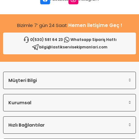
Bu ürüne benzer farklı alternatifler olmalı.
Bizimle 7’ gün 24 Saat
Hemen İletişime Geç !
0(530) 581 64 23
Whatsapp Sipariş Hattı
bilgi@lastikservisekipmanlari.com
Gönder
Müşteri Bilgi
Kurumsal
Hızlı Bağlantılar