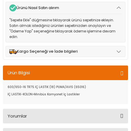
Ürünü Nasıl Satın alırım
"Sepete Ekle" düğmesine tıklayarak ürünü sepetinize ekleyin.
Satın almak istediğiniz ürünleri sepetinizden onaylayın ve
"Ödeme Yap" seçeneğine tıklayarak ödeme işlemine devam
edin.
Kargo Seçeneği ve İade bilgileri
Müşteri memnuniyetini en üst düzeyde tutmak için anlaşmalı
olduğumuz kargo seçenekleri ile ürünleriniz kısa bir süre içinde
Ürün Bilgisi
adresinize teslim edilir.
600/650-16 TR75 İÇ LASTİK (18) PUMA/AVIS (65016)
İÇ LASTİK-KOLON>Minibüs Kamyonet İç Lastikler
Yorumlar