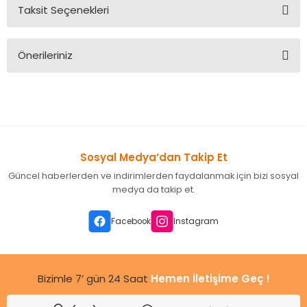
Taksit Seçenekleri
Bu ürüne ilk yorumu siz yapın!
Önerileriniz
Yorum Yaz
Bu ürünün fiyat bilgisi, resim, ürün açıklamalarında ve diğer
konularda yetersiz gördüğünüz noktaları öneri formunu
kullanarak tarafımıza iletebilirsiniz.
Görüş ve önerileriniz için teşekkür ederiz.
Sosyal Medya’dan Takip Et
Ürün resmi kalitesiz, bozuk veya görüntülenemiyor.
Güncel haberlerden ve indirimlerden faydalanmak için bizi sosyal
Ürün açıklamasında eksik bilgiler bulunuyor.
medya da takip et.
Ürün bilgilerinde hatalar bulunuyor.
Ürün fiyatı diğer sitelerden daha pahalı.
Facebook
Instagram
Bu ürüne benzer farklı alternatifler olmalı.
Bizimle 7’ gün 24 Saat
Hemen İletişime Geç !