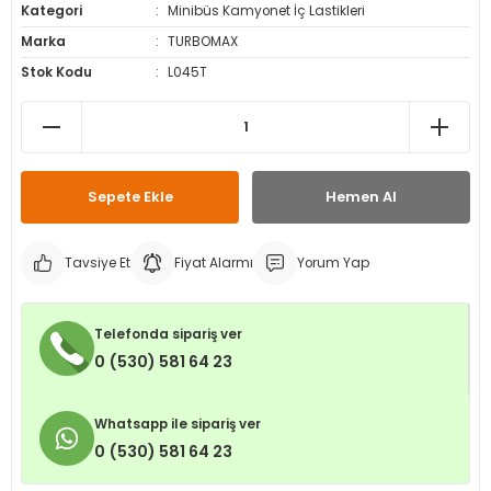
Kategori
Minibüs Kamyonet İç Lastikleri
leri
ri
et İç Lastikleri
ment
Marka
TURBOMAX
Stok Kodu
L045T
Makineleri
astikleri
i
kleri
rleri
rı
Sepete Ekle
Hemen Al
Tavsiye Et
Fiyat Alarmı
Yorum Yap
Telefonda sipariş ver
0 (530) 581 64 23
Whatsapp ile sipariş ver
0 (530) 581 64 23