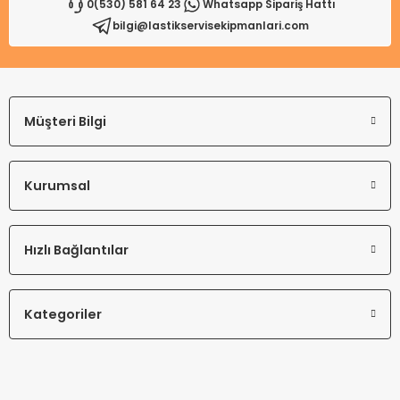
0(530) 581 64 23
Whatsapp Sipariş Hattı
bilgi@lastikservisekipmanlari.com
Gönder
Müşteri Bilgi
Kurumsal
Hızlı Bağlantılar
Kategoriler