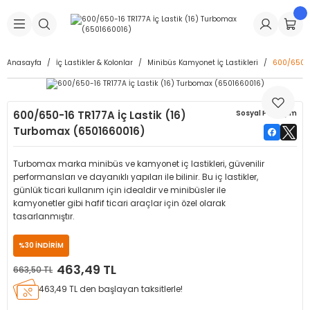
Geri Dön
Geri Dön
Geri Dön
Geri Dön
Geri Dön
Geri Dön
Geri Dön
is Makineleri
Lastikleri
 & Kolonlar
ça
Anasayfa
İç Lastikler & Kolonlar
Minibüs Kamyonet İç Lastikleri
600/650-1
Takma Makineleri
stikleri
astikleri
r
ı
Takma Makinesi Yedek Parçaları
600/650-16 TR177A İç Lastik (16)
Sosyal Paylaşım
Makineleri
iği
s İç Lastikleri
Siboplar
Makinesi Yedek Parçaları
Turbomax (6501660016)
eleri
tikleri
kleri
alar
ar
 Hortumları
Turbomax marka minibüs ve kamyonet iç lastikleri, güvenilir
performansları ve dayanıklı yapıları ile bilinir. Bu iç lastikler,
ri
astikleri
r
ı & Sibop İlaveleri
a Tüpü
günlük ticari kullanım için idealdir ve minibüsler ile
kamyonetler gibi hafif ticari araçlar için özel olarak
tasarlanmıştır.
arı
ft Dolgu Lastikleri
Lastikleri
ları
ları
i & Spreyler
%30 İNDİRİM
eleri
ift Dolgu Lastikleri
ri
 Sibop Kapağı
arı
463,49 TL
663,50 TL
463,49 TL den başlayan taksitlerle!
Makineleri
ri
kleri
Yamalar
r