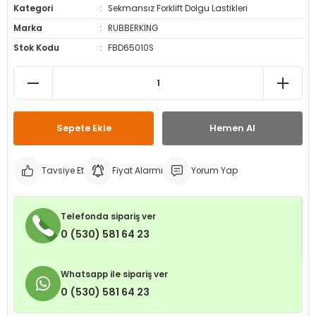
Kategori
Sekmansız Forklift Dolgu Lastikleri
leri
ri
et İç Lastikleri
ment
Marka
RUBBERKING
Stok Kodu
FBD65010S
Makineleri
astikleri
i
kleri
rleri
rı
Sepete Ekle
Hemen Al
Tavsiye Et
Fiyat Alarmı
Yorum Yap
Telefonda sipariş ver
0 (530) 581 64 23
Whatsapp ile sipariş ver
0 (530) 581 64 23