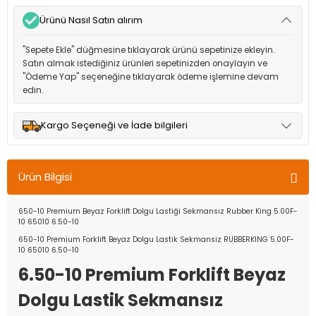
Ürünü Nasıl Satın alırım
"Sepete Ekle" düğmesine tıklayarak ürünü sepetinize ekleyin.
Satın almak istediğiniz ürünleri sepetinizden onaylayın ve
"Ödeme Yap" seçeneğine tıklayarak ödeme işlemine devam
edin.
Kargo Seçeneği ve İade bilgileri
Müşteri memnuniyetini en üst düzeyde tutmak için anlaşmalı
olduğumuz kargo seçenekleri ile ürünleriniz kısa bir süre içinde
Ürün Bilgisi
adresinize teslim edilir.
650-10 Premium Beyaz Forklift Dolgu Lastiği Sekmansız Rubber King 5.00F-
10 65010 6.50-10
650-10 Premium Forklift Beyaz Dolgu Lastik Sekmansiz RUBBERKING 5.00F-
10 65010 6.50-10
6.50-10 Premium Forklift Beyaz
Dolgu Lastik Sekmansız