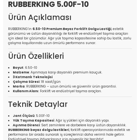
RUBBERKING 5.00F-10
Ürün Açıklaması
RUBBERKING’in
6.50-10 Premium Beyaz Forklift Dolgu Lastiği
, estetik
görünümü ve üstün dayanıklılığı ile forklift ve endüstriyel taşıma araçları
için ideal bir çözümdür. Ağır yük taşıma kapasitesine sahip bu lastik, zorlu
çalışma koşullarında uzun ömürlü performans sunar.
Ürün Özellikleri
Boyut
: 6.50-10
Malzeme
: Aşınmaya karşı dayanıklı premium kauçuk.
3 Katmanlı Teknolojisi
Çalışma Süresi
: 18 saat/gün
Marka
: RUBBERKING – uzun ömürlü ve güvenilir ürün garantisi.
Kullanım Alanı
: Forklift ve endüstriyel taşıma araçları.
Teknik Detaylar
Jant Ölçüsü
: 5.00F-10
Yük Taşıma Kapasitesi
: Ağır iş yükleri için dayanıklı yapı.
Aşınma Direnci
: Sert zeminlere ve darbelere karşı üstün dayanıklılık.
RUBBERKING beyaz dolgu lastikleri
, forklift operasyonlarınızda estetik ve
performansı bir arada sunarak iş süreçlerinizi daha verimli hale getirir.
Endüstriyel taşıma ihtiyaçlarınız için güvenilir bir tercihtir!