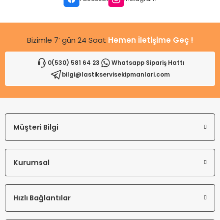
Bu ürüne benzer farklı alternatifler olmalı.
Bizimle 7’ gün 24 Saat
Hemen İletişime Geç !
0(530) 581 64 23
Whatsapp Sipariş Hattı
bilgi@lastikservisekipmanlari.com
Gönder
Müşteri Bilgi
Kurumsal
Hızlı Bağlantılar