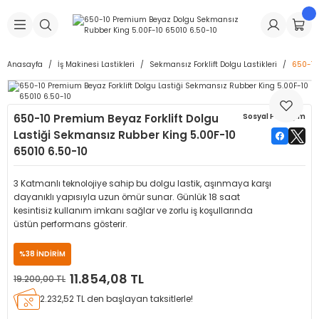
Geri Dön
Geri Dön
Geri Dön
Geri Dön
Geri Dön
Geri Dön
Geri Dön
is Makineleri
Lastikleri
 & Kolonlar
ça
Anasayfa
İş Makinesi Lastikleri
Sekmansız Forklift Dolgu Lastikleri
650-10
Takma Makineleri
stikleri
astikleri
r
ı
Takma Makinesi Yedek Parçaları
650-10 Premium Beyaz Forklift Dolgu
Sosyal Paylaşım
Makineleri
iği
s İç Lastikleri
Siboplar
Makinesi Yedek Parçaları
Lastiği Sekmansız Rubber King 5.00F-10
65010 6.50-10
eleri
tikleri
kleri
alar
ar
 Hortumları
3 Katmanlı teknolojiye sahip bu dolgu lastik, aşınmaya karşı
ri
astikleri
r
ı & Sibop İlaveleri
a Tüpü
dayanıklı yapısıyla uzun ömür sunar. Günlük 18 saat
kesintisiz kullanım imkanı sağlar ve zorlu iş koşullarında
üstün performans gösterir.
arı
ft Dolgu Lastikleri
Lastikleri
ları
ları
i & Spreyler
%38 İNDİRİM
eleri
ift Dolgu Lastikleri
ri
 Sibop Kapağı
arı
11.854,08 TL
19.200,00 TL
2.232,52 TL den başlayan taksitlerle!
Makineleri
ri
kleri
Yamalar
r