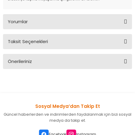
Yorumlar
Taksit Seçenekleri
Bu ürüne ilk yorumu siz yapın!
Önerileriniz
Yorum Yaz
Bu ürünün fiyat bilgisi, resim, ürün açıklamalarında ve diğer
konularda yetersiz gördüğünüz noktaları öneri formunu
kullanarak tarafımıza iletebilirsiniz.
Görüş ve önerileriniz için teşekkür ederiz.
Sosyal Medya’dan Takip Et
Ürün resmi kalitesiz, bozuk veya görüntülenemiyor.
Güncel haberlerden ve indirimlerden faydalanmak için bizi sosyal
Ürün açıklamasında eksik bilgiler bulunuyor.
medya da takip et.
Ürün bilgilerinde hatalar bulunuyor.
Ürün fiyatı diğer sitelerden daha pahalı.
Facebook
Instagram