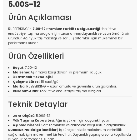
5.00S-12
Ürün Açıklaması
RUBBERKING’in
7.00-12 Premium Forklift Dolgu Lastiği
, forklift ve
endüstriyel taşıma araçları için tasarlanmış dayanıklı ve uzun ömürlü bir
üründür. Ağır yük taşımacılığı ve zorlu iş ortamları için mükemmel bir
performans sunar.
Ürün Özellikleri
Boyut
: 7.00-12
Malzeme
: Aşınmaya karşı dayanıklı premium kauçuk.
3 Katmanlı Teknolojisi
Çalışma Süresi
: 18 saat/gün
Marka
: RUBBERKING – uzun ömürlü ve güvenilir ürün garantisi.
Kullanım Alanı
: Forklift ve endüstriyel taşıma araçları.
Teknik Detaylar
Jant Ölçüsü
: 5.00S-12
Yük Taşıma Kapasitesi
: Ağır iş yükleri için dayanıklı yapı.
Aşınma Direnci
: Sert zeminlere ve darbelere karşı üstün dayanıklılık.
RUBBERKING dolgu lastikleri
, iş süreçlerinizde maksimum verimlilik
sağlamak için mükemmel bir tercihtir. Dayanıklı yapısıyla zorlu koşullarda
güvenilir performans sunar!