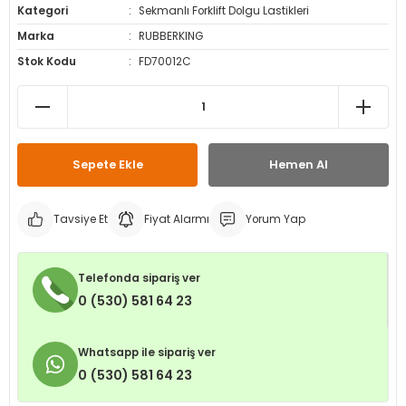
Kategori
Sekmanlı Forklift Dolgu Lastikleri
leri
ri
et İç Lastikleri
ment
Marka
RUBBERKING
Stok Kodu
FD70012C
Makineleri
astikleri
i
kleri
rleri
rı
Sepete Ekle
Hemen Al
Tavsiye Et
Fiyat Alarmı
Yorum Yap
Telefonda sipariş ver
0 (530) 581 64 23
Whatsapp ile sipariş ver
0 (530) 581 64 23