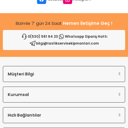
Bu ürüne benzer farklı alternatifler olmalı.
Bizimle 7’ gün 24 Saat
Hemen İletişime Geç !
0(530) 581 64 23
Whatsapp Sipariş Hattı
bilgi@lastikservisekipmanlari.com
Gönder
Müşteri Bilgi
Kurumsal
Hızlı Bağlantılar