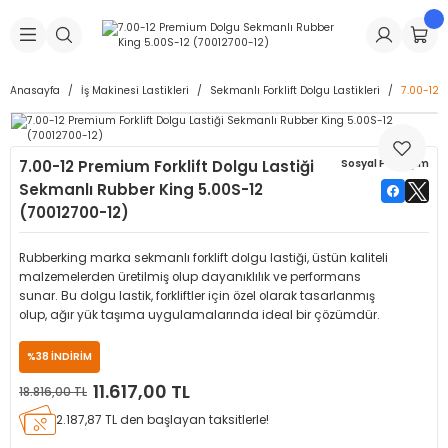
Geri Dön
Geri Dön
Geri Dön
Geri Dön
Geri Dön
Geri Dön
Geri Dön
is Makineleri
Lastikleri
 & Kolonlar
ça
Anasayfa
İş Makinesi Lastikleri
Sekmanlı Forklift Dolgu Lastikleri
7.00-12 
Takma Makineleri
stikleri
astikleri
r
ı
Takma Makinesi Yedek Parçaları
7.00-12 Premium Forklift Dolgu Lastiği
Sosyal Paylaşım
Makineleri
iği
s İç Lastikleri
Siboplar
Makinesi Yedek Parçaları
Sekmanlı Rubber King 5.00S-12
(70012700-12)
eleri
tikleri
kleri
alar
ar
 Hortumları
Rubberking marka sekmanlı forklift dolgu lastiği, üstün kaliteli
ri
astikleri
r
ı & Sibop İlaveleri
a Tüpü
malzemelerden üretilmiş olup dayanıklılık ve performans
sunar. Bu dolgu lastik, forkliftler için özel olarak tasarlanmış
olup, ağır yük taşıma uygulamalarında ideal bir çözümdür.
arı
ft Dolgu Lastikleri
Lastikleri
ları
ları
i & Spreyler
%38 İNDİRİM
eleri
ift Dolgu Lastikleri
ri
 Sibop Kapağı
arı
11.617,00 TL
18.816,00 TL
2.187,87 TL den başlayan taksitlerle!
Makineleri
ri
kleri
Yamalar
r