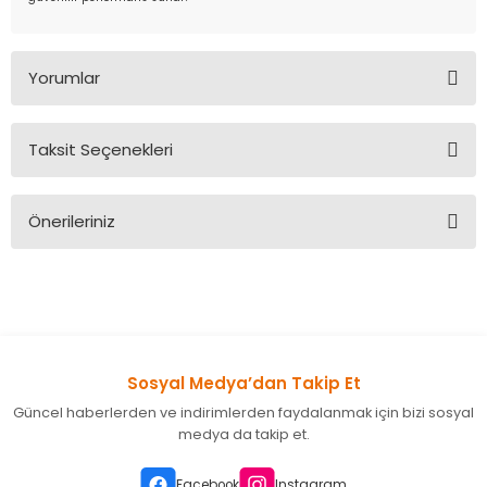
Yorumlar
Taksit Seçenekleri
Bu ürüne ilk yorumu siz yapın!
Önerileriniz
Yorum Yaz
Bu ürünün fiyat bilgisi, resim, ürün açıklamalarında ve diğer
konularda yetersiz gördüğünüz noktaları öneri formunu
kullanarak tarafımıza iletebilirsiniz.
Görüş ve önerileriniz için teşekkür ederiz.
Sosyal Medya’dan Takip Et
Ürün resmi kalitesiz, bozuk veya görüntülenemiyor.
Güncel haberlerden ve indirimlerden faydalanmak için bizi sosyal
Ürün açıklamasında eksik bilgiler bulunuyor.
medya da takip et.
Ürün bilgilerinde hatalar bulunuyor.
Ürün fiyatı diğer sitelerden daha pahalı.
Facebook
Instagram