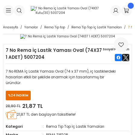
Geri Dön
Geri Dön
Geri Dön
Geri Dön
Geri Dön
Geri Dön
Geri Dön
is Makineleri
Lastikleri
 & Kolonlar
ça
Anasayfa
Yamalar
Rema Tip top
Rema Tip Top İç Lastik Yamaları
7 No
Takma Makineleri
stikleri
astikleri
r
ı
Takma Makinesi Yedek Parçaları
7 No Rema İç Lastik Yaması Oval (74X37
Sosyal Paylaşım
Makineleri
iği
s İç Lastikleri
Siboplar
Makinesi Yedek Parçaları
1 ADET) 5007204
eleri
tikleri
kleri
alar
ar
 Hortumları
7 No REMA İç Lastik Yaması Oval (74 x 37 mm), iç lastiklerdeki
hasarları etkili bir şekilde onarmak için tasarlanmış bir
ri
astikleri
r
ı & Sibop İlaveleri
a Tüpü
üründür.
%24 İNDİRİM
arı
ft Dolgu Lastikleri
Lastikleri
ları
ları
i & Spreyler
21,87 TL
28,90 TL
eleri
ift Dolgu Lastikleri
ri
 Sibop Kapağı
arı
21,87 TL den başlayan taksitlerle!
Kategori
Rema Tip Top İç Lastik Yamaları
Makineleri
ri
kleri
Yamalar
r