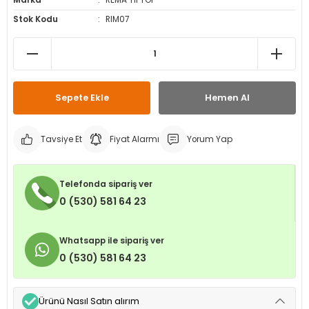
Marka
REMA TIPTOP
leri
ri
et İç Lastikleri
ment
Stok Kodu
RIM07
Makineleri
astikleri
i
kleri
Sepete Ekle
Hemen Al
rleri
rı
Tavsiye Et
Fiyat Alarmı
Yorum Yap
Telefonda sipariş ver
0 (530) 581 64 23
Whatsapp ile sipariş ver
0 (530) 581 64 23
Ürünü Nasıl Satın alırım