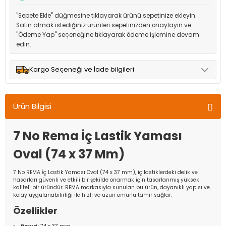
"Sepete Ekle" düğmesine tıklayarak ürünü sepetinize ekleyin.
Satın almak istediğiniz ürünleri sepetinizden onaylayın ve
"Ödeme Yap" seçeneğine tıklayarak ödeme işlemine devam
edin.
Kargo Seçeneği ve İade bilgileri
Müşteri memnuniyetini en üst düzeyde tutmak için anlaşmalı
olduğumuz kargo seçenekleri ile ürünleriniz kısa bir süre içinde
Ürün Bilgisi
adresinize teslim edilir.
7 No Rema İç Lastik Yaması
Oval (74 x 37 Mm)
7 No REMA İç Lastik Yaması Oval (74 x 37 mm), iç lastiklerdeki delik ve
hasarları güvenli ve etkili bir şekilde onarmak için tasarlanmış yüksek
kaliteli bir üründür. REMA markasıyla sunulan bu ürün, dayanıklı yapısı ve
kolay uygulanabilirliği ile hızlı ve uzun ömürlü tamir sağlar.
Özellikler