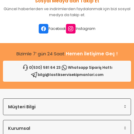
Sosyal Medya’dan Takip Et
Ürün resmi kalitesiz, bozuk veya görüntülenemiyor.
Güncel haberlerden ve indirimlerden faydalanmak için bizi sosyal
Ürün açıklamasında eksik bilgiler bulunuyor.
medya da takip et.
Ürün bilgilerinde hatalar bulunuyor.
Ürün fiyatı diğer sitelerden daha pahalı.
Facebook
Instagram
Bu ürüne benzer farklı alternatifler olmalı.
Bizimle 7’ gün 24 Saat
Hemen İletişime Geç !
0(530) 581 64 23
Whatsapp Sipariş Hattı
bilgi@lastikservisekipmanlari.com
Gönder
Müşteri Bilgi
Kurumsal