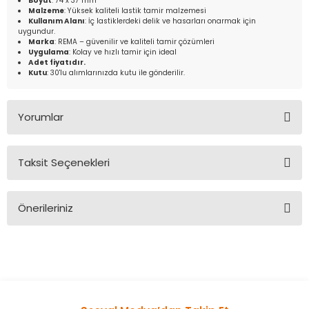
Boyut
: 74 x 37 mm
Malzeme
: Yüksek kaliteli lastik tamir malzemesi
Kullanım Alanı
: İç lastiklerdeki delik ve hasarları onarmak için
uygundur.
Marka
: REMA – güvenilir ve kaliteli tamir çözümleri
Uygulama
: Kolay ve hızlı tamir için ideal
Adet fiyatıdır.
Kutu
: 30'lu alımlarınızda kutu ile gönderilir.
Yorumlar
Taksit Seçenekleri
Bu ürüne ilk yorumu siz yapın!
Önerileriniz
Yorum Yaz
Bu ürünün fiyat bilgisi, resim, ürün açıklamalarında ve diğer
konularda yetersiz gördüğünüz noktaları öneri formunu
kullanarak tarafımıza iletebilirsiniz.
Görüş ve önerileriniz için teşekkür ederiz.