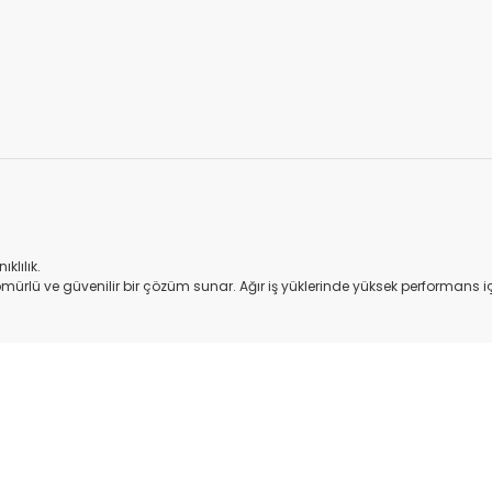
.
klılık.
ömürlü ve güvenilir bir çözüm sunar. Ağır iş yüklerinde yüksek performans için
onularda yetersiz gördüğünüz noktaları öneri formunu kullanarak tarafım
Bu ürüne ilk yorumu siz yapın!
Yorum Yaz