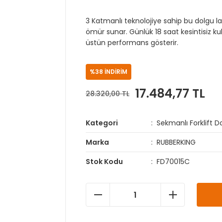
3 Katmanlı teknolojiye sahip bu dolgu la
ömür sunar. Günlük 18 saat kesintisiz kul
üstün performans gösterir.
%38 İNDİRİM
17.484,77 TL
28.320,00 TL
Kategori
Sekmanlı Forklift Do
Marka
RUBBERKING
Stok Kodu
FD70015C