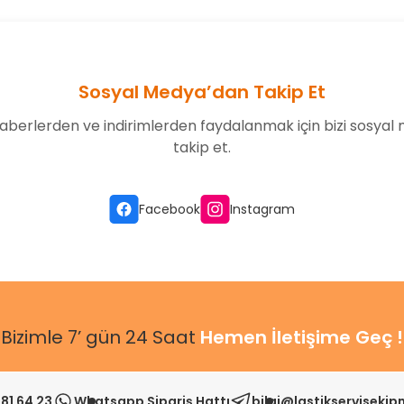
Sosyal Medya’dan Takip Et
aberlerden ve indirimlerden faydalanmak için bizi sosyal
takip et.
Gönder
Facebook
Instagram
Bizimle 7’ gün 24 Saat
Hemen İletişime Geç !
81 64 23
Whatsapp Sipariş Hattı
bilgi@lastikserviseki