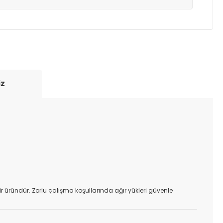
yde tutmak için anlaşmalı olduğumuz kargo
re içinde adresinize teslim edilir.
iz
 bir üründür. Zorlu çalışma koşullarında ağır yükleri güvenle