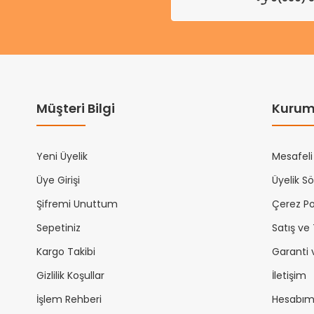
Müşteri Bilgi
Kurum
Yeni Üyelik
Mesafeli
Üye Girişi
Üyelik S
Şifremi Unuttum
Çerez Pol
Sepetiniz
Satış ve
Kargo Takibi
Garanti 
Gizlilik Koşullar
İletişim
İşlem Rehberi
Hesabı