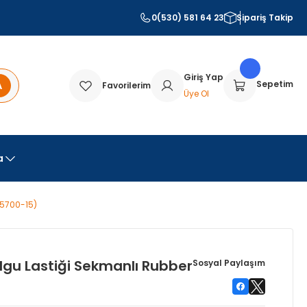
0(530) 581 64 23
Sipariş Takip
Giriş Yap
A
Sepetim
Favorilerim
Üye Ol
a
15700-15)
lgu Lastiği Sekmanlı Rubber
Sosyal Paylaşım