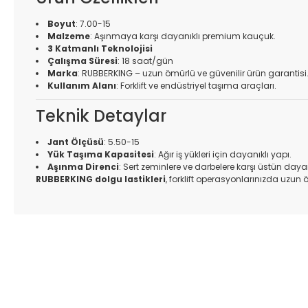
Boyut
: 7.00-15
Malzeme
: Aşınmaya karşı dayanıklı premium kauçuk.
3 Katmanlı Teknolojisi
Çalışma Süresi
: 18 saat/gün
Marka
: RUBBERKING – uzun ömürlü ve güvenilir ürün garantisi
Kullanım Alanı
: Forklift ve endüstriyel taşıma araçları.
Teknik Detaylar
Jant Ölçüsü
: 5.50-15
Yük Taşıma Kapasitesi
: Ağır iş yükleri için dayanıklı yapı.
Aşınma Direnci
: Sert zeminlere ve darbelere karşı üstün dayanı
RUBBERKING dolgu lastikleri
, forklift operasyonlarınızda uzun 
Bu ürünün fiyat bilgisi, resim, ürün açıklamalarında ve diğer k
Görüş ve önerileriniz için teşekkür ederiz.
Ürün resmi kalitesiz, bozuk veya görüntülenemiyor.