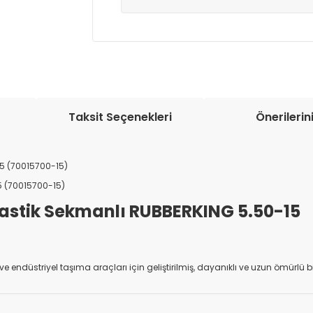
Müşteri memnuniyetini en üst düze
seçenekleri ile ürünleriniz kısa bir sü
Taksit Seçenekleri
Önerilerin
15 (70015700-15)
5 (70015700-15)
Lastik Sekmanlı RUBBERKING 5.50-15
ift ve endüstriyel taşıma araçları için geliştirilmiş, dayanıklı ve uzun ömürlü