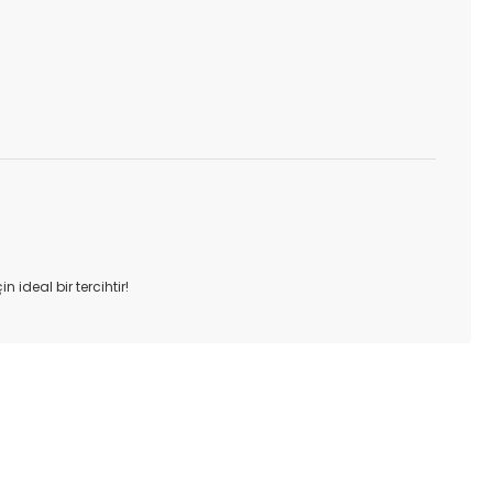
 ideal bir tercihtir!
ıza iletebilirsiniz.