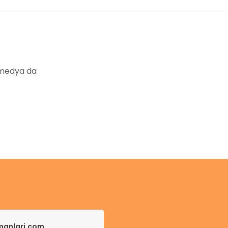
 medya da
pmanlari.com