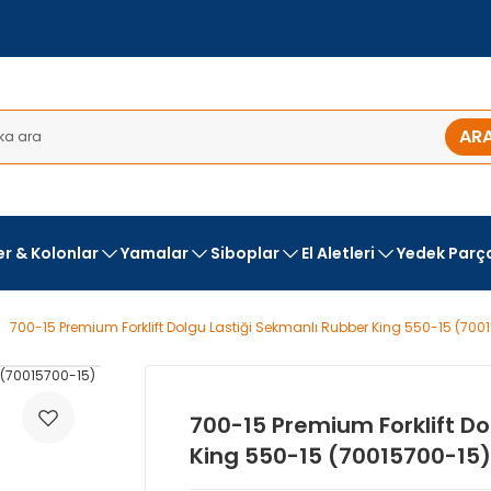
AR
ler & Kolonlar
Yamalar
Siboplar
El Aletleri
Yedek Parç
700-15 Premium Forklift Dolgu Lastiği Sekmanlı Rubber King 550-15 (700
700-15 Premium Forklift Do
King 550-15 (70015700-15)