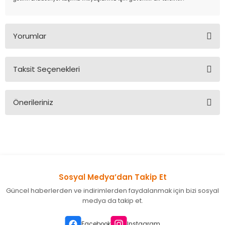
Yorumlar
Taksit Seçenekleri
Bu ürüne ilk yorumu siz yapın!
Önerileriniz
Yorum Yaz
Bu ürünün fiyat bilgisi, resim, ürün açıklamalarında ve diğer
konularda yetersiz gördüğünüz noktaları öneri formunu
kullanarak tarafımıza iletebilirsiniz.
Görüş ve önerileriniz için teşekkür ederiz.
Sosyal Medya’dan Takip Et
Ürün resmi kalitesiz, bozuk veya görüntülenemiyor.
Güncel haberlerden ve indirimlerden faydalanmak için bizi sosyal
Ürün açıklamasında eksik bilgiler bulunuyor.
medya da takip et.
Ürün bilgilerinde hatalar bulunuyor.
Ürün fiyatı diğer sitelerden daha pahalı.
Facebook
Instagram