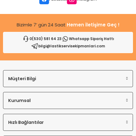
Bu ürüne benzer farklı alternatifler olmalı.
Bizimle 7’ gün 24 Saat
Hemen İletişime Geç !
0(530) 581 64 23
Whatsapp Sipariş Hattı
bilgi@lastikservisekipmanlari.com
Gönder
Müşteri Bilgi
Kurumsal
Hızlı Bağlantılar