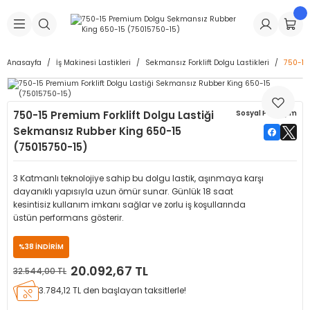
Geri Dön
Geri Dön
Geri Dön
Geri Dön
Geri Dön
Geri Dön
Geri Dön
is Makineleri
Lastikleri
 & Kolonlar
ça
Anasayfa
İş Makinesi Lastikleri
Sekmansız Forklift Dolgu Lastikleri
750-15
Takma Makineleri
stikleri
astikleri
r
ı
Takma Makinesi Yedek Parçaları
750-15 Premium Forklift Dolgu Lastiği
Sosyal Paylaşım
Makineleri
iği
s İç Lastikleri
Siboplar
Makinesi Yedek Parçaları
Sekmansız Rubber King 650-15
(75015750-15)
eleri
tikleri
kleri
alar
ar
 Hortumları
3 Katmanlı teknolojiye sahip bu dolgu lastik, aşınmaya karşı
ri
astikleri
r
ı & Sibop İlaveleri
a Tüpü
dayanıklı yapısıyla uzun ömür sunar. Günlük 18 saat
kesintisiz kullanım imkanı sağlar ve zorlu iş koşullarında
üstün performans gösterir.
arı
ft Dolgu Lastikleri
Lastikleri
ları
ları
i & Spreyler
%38 İNDİRİM
eleri
ift Dolgu Lastikleri
ri
 Sibop Kapağı
arı
20.092,67 TL
32.544,00 TL
3.784,12 TL den başlayan taksitlerle!
Makineleri
ri
kleri
Yamalar
r