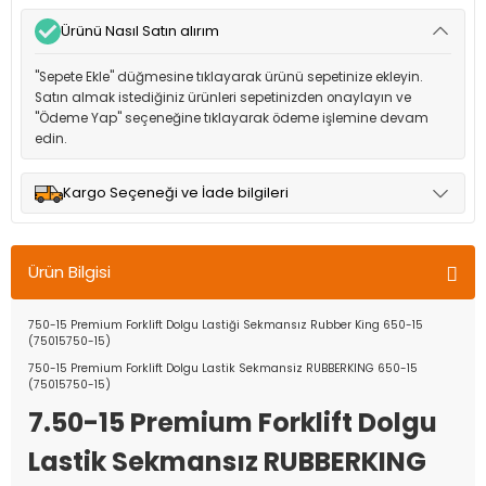
Ürünü Nasıl Satın alırım
"Sepete Ekle" düğmesine tıklayarak ürünü sepetinize ekleyin.
Satın almak istediğiniz ürünleri sepetinizden onaylayın ve
"Ödeme Yap" seçeneğine tıklayarak ödeme işlemine devam
edin.
Kargo Seçeneği ve İade bilgileri
Müşteri memnuniyetini en üst düzeyde tutmak için anlaşmalı
olduğumuz kargo seçenekleri ile ürünleriniz kısa bir süre içinde
Ürün Bilgisi
adresinize teslim edilir.
750-15 Premium Forklift Dolgu Lastiği Sekmansız Rubber King 650-15
(75015750-15)
750-15 Premium Forklift Dolgu Lastik Sekmansiz RUBBERKING 650-15
(75015750-15)
7.50-15 Premium Forklift Dolgu
Lastik Sekmansız RUBBERKING