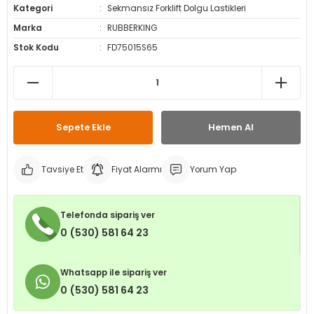
Kategori
Sekmansız Forklift Dolgu Lastikleri
leri
ri
et İç Lastikleri
ment
Marka
RUBBERKING
Stok Kodu
FD75015S65
Makineleri
astikleri
i
kleri
rleri
rı
Sepete Ekle
Hemen Al
Tavsiye Et
Fiyat Alarmı
Yorum Yap
Telefonda sipariş ver
0 (530) 581 64 23
Whatsapp ile sipariş ver
0 (530) 581 64 23