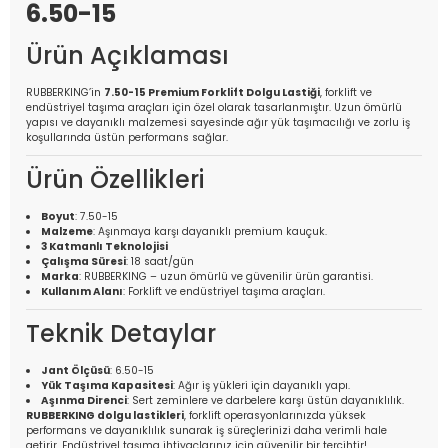
6.50-15
Ürün Açıklaması
RUBBERKING’in
7.50-15 Premium Forklift Dolgu Lastiği
, forklift ve
endüstriyel taşıma araçları için özel olarak tasarlanmıştır. Uzun ömürlü
yapısı ve dayanıklı malzemesi sayesinde ağır yük taşımacılığı ve zorlu iş
koşullarında üstün performans sağlar.
Ürün Özellikleri
Boyut
: 7.50-15
Malzeme
: Aşınmaya karşı dayanıklı premium kauçuk.
3 Katmanlı Teknolojisi
Çalışma Süresi
: 18 saat/gün
Marka
: RUBBERKING – uzun ömürlü ve güvenilir ürün garantisi.
Kullanım Alanı
: Forklift ve endüstriyel taşıma araçları.
Teknik Detaylar
Jant Ölçüsü
: 6.50-15
Yük Taşıma Kapasitesi
: Ağır iş yükleri için dayanıklı yapı.
Aşınma Direnci
: Sert zeminlere ve darbelere karşı üstün dayanıklılık.
RUBBERKING dolgu lastikleri
, forklift operasyonlarınızda yüksek
performans ve dayanıklılık sunarak iş süreçlerinizi daha verimli hale
getirir. Endüstriyel taşıma ihtiyaçlarınız için güvenilir bir tercihtir!