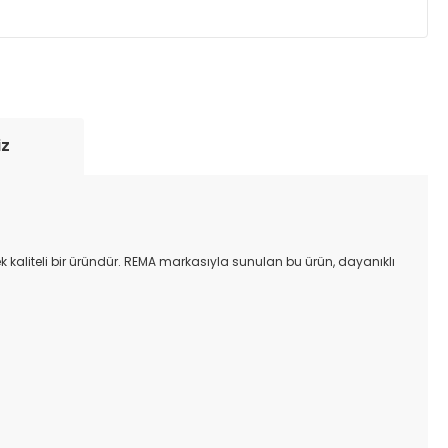
yde tutmak için anlaşmalı olduğumuz kargo
re içinde adresinize teslim edilir.
iz
ek kaliteli bir üründür. REMA markasıyla sunulan bu ürün, dayanıklı