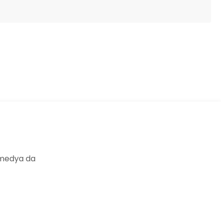
ıza iletebilirsiniz.
 medya da