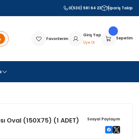
0(530) 581 64 23
Sipariş Takip
Giriş Yap
A
Sepetim
Favorilerim
Üye Ol
a
sı Oval (150X75) (1 ADET)
Sosyal Paylaşım