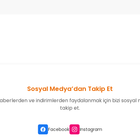
onularda yetersiz gördüğünüz noktaları öneri formunu kullanarak tarafım
Bu ürüne ilk yorumu siz yapın!
Yorum Yaz
Sosyal Medya’dan Takip Et
aberlerden ve indirimlerden faydalanmak için bizi sosyal
takip et.
Gönder
Facebook
Instagram