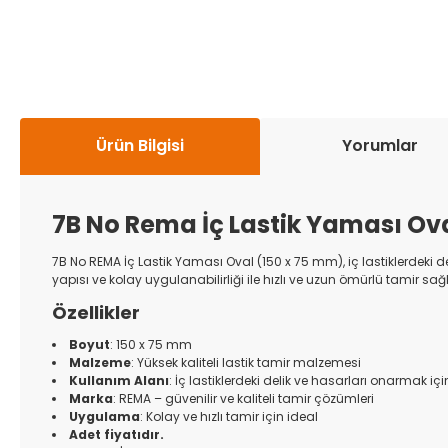
Ürün Bilgisi
Yorumlar
7B No Rema İç Lastik Yaması Ov
7B No REMA İç Lastik Yaması Oval (150 x 75 mm), iç lastiklerdeki de
yapısı ve kolay uygulanabilirliği ile hızlı ve uzun ömürlü tamir sağl
Özellikler
Boyut
: 150 x 75 mm
Malzeme
: Yüksek kaliteli lastik tamir malzemesi
Kullanım Alanı
: İç lastiklerdeki delik ve hasarları onarmak i
Marka
: REMA – güvenilir ve kaliteli tamir çözümleri
Uygulama
: Kolay ve hızlı tamir için ideal
Adet fiyatıdır.