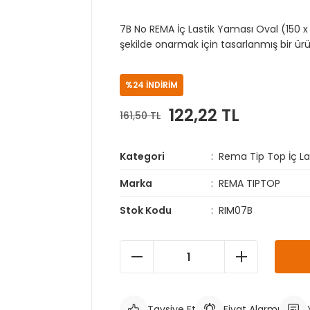
7B No REMA İç Lastik Yaması Oval (150 x 75
şekilde onarmak için tasarlanmış bir ür
%24 İNDİRİM
122,22 TL
161,50 TL
Kategori
Rema Tip Top İç La
Marka
REMA TIPTOP
Stok Kodu
RIM07B
Tavsiye Et
Fiyat Alarmı