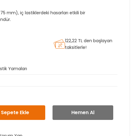
 mm), iç lastiklerdeki hasarları etkili bir
ündür.
122,22 TL den başlayan
taksitlerle!
stik Yamaları
Sepete Ekle
Hemen Al
Yorum Yap