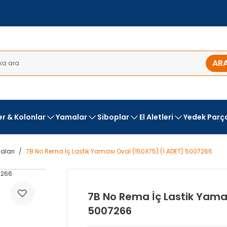
AR
ler & Kolonlar
Yamalar
Siboplar
El Aletleri
Yedek Parç
aları
7B No Rema İç Lastik Yaması Oval (150X75) (1 ADET) 5007266
7B No Rema İç Lastik Yama
5007266