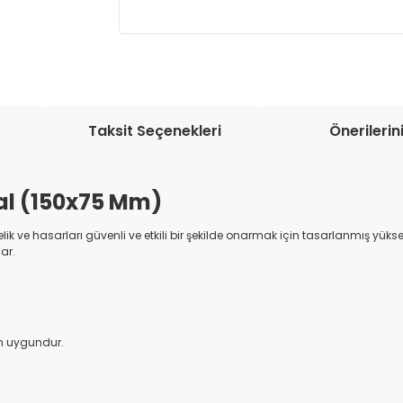
Müşteri memnuniyetini en üst düze
seçenekleri ile ürünleriniz kısa bir sü
Taksit Seçenekleri
Önerilerin
al (150x75 Mm)
lik ve hasarları güvenli ve etkili bir şekilde onarmak için tasarlanmış yüks
ar.
çin uygundur.