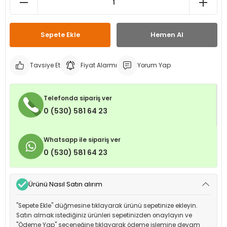
leri
ri
et İç Lastikleri
ment
Sepete Ekle
Hemen Al
Makineleri
astikleri
i
kleri
Tavsiye Et
Fiyat Alarmı
Yorum Yap
rleri
rı
Telefonda sipariş ver
0 (530) 581 64 23
Whatsapp ile sipariş ver
0 (530) 581 64 23
Ürünü Nasıl Satın alırım
"Sepete Ekle" düğmesine tıklayarak ürünü sepetinize ekleyin.
Satın almak istediğiniz ürünleri sepetinizden onaylayın ve
"Ödeme Yap" seçeneğine tıklayarak ödeme işlemine devam