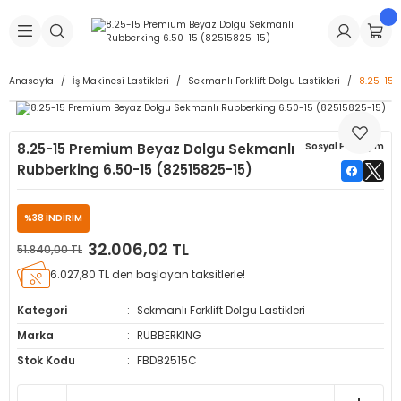
Geri Dön
Geri Dön
Geri Dön
Geri Dön
Geri Dön
Geri Dön
Geri Dön
is Makineleri
Lastikleri
 & Kolonlar
ça
Anasayfa
İş Makinesi Lastikleri
Sekmanlı Forklift Dolgu Lastikleri
8.25-15 
Takma Makineleri
stikleri
astikleri
r
ı
Takma Makinesi Yedek Parçaları
8.25-15 Premium Beyaz Dolgu Sekmanlı
Sosyal Paylaşım
Makineleri
iği
s İç Lastikleri
Siboplar
Makinesi Yedek Parçaları
Rubberking 6.50-15 (82515825-15)
eleri
tikleri
kleri
alar
ar
 Hortumları
%38 İNDİRİM
32.006,02 TL
ri
astikleri
r
ı & Sibop İlaveleri
a Tüpü
51.840,00 TL
6.027,80 TL den başlayan taksitlerle!
arı
ft Dolgu Lastikleri
Lastikleri
ları
ları
i & Spreyler
Kategori
Sekmanlı Forklift Dolgu Lastikleri
eleri
ift Dolgu Lastikleri
ri
 Sibop Kapağı
arı
Marka
RUBBERKING
Stok Kodu
FBD82515C
Makineleri
ri
kleri
Yamalar
r