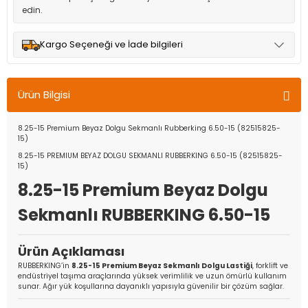
edin.
Kargo Seçeneği ve İade bilgileri
Müşteri memnuniyetini en üst düzeyde tutmak için anlaşmalı
olduğumuz kargo seçenekleri ile ürünleriniz kısa bir süre içinde
Ürün Bilgisi
adresinize teslim edilir.
8.25-15 Premium Beyaz Dolgu Sekmanlı Rubberking 6.50-15 (82515825-
15)
8.25-15 PREMIUM BEYAZ DOLGU SEKMANLI RUBBERKING 6.50-15 (82515825-
15)
8.25-15 Premium Beyaz Dolgu
Sekmanlı RUBBERKING 6.50-15
Ürün Açıklaması
RUBBERKING’in
8.25-15 Premium Beyaz Sekmanlı Dolgu Lastiği
, forklift ve
endüstriyel taşıma araçlarında yüksek verimlilik ve uzun ömürlü kullanım
sunar. Ağır yük koşullarına dayanıklı yapısıyla güvenilir bir çözüm sağlar.