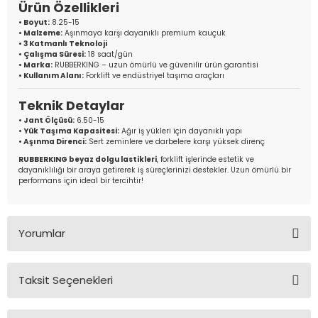
Ürün Özellikleri
• Boyut:
8.25-15
• Malzeme:
Aşınmaya karşı dayanıklı premium kauçuk
• 3 Katmanlı Teknoloji
• Çalışma Süresi:
18 saat/gün
• Marka:
RUBBERKING – uzun ömürlü ve güvenilir ürün garantisi
• Kullanım Alanı:
Forklift ve endüstriyel taşıma araçları
Teknik Detaylar
• Jant Ölçüsü:
6.50-15
• Yük Taşıma Kapasitesi:
Ağır iş yükleri için dayanıklı yapı
• Aşınma Direnci:
Sert zeminlere ve darbelere karşı yüksek direnç
RUBBERKING beyaz dolgu lastikleri
, forklift işlerinde estetik ve
dayanıklılığı bir araya getirerek iş süreçlerinizi destekler. Uzun ömürlü bir
performans için ideal bir tercihtir!
Yorumlar
Taksit Seçenekleri
Bu ürüne ilk yorumu siz yapın!