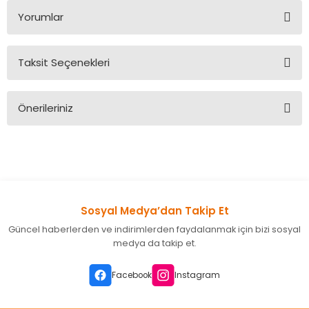
Yorumlar
Taksit Seçenekleri
Bu ürüne ilk yorumu siz yapın!
Önerileriniz
Yorum Yaz
Bu ürünün fiyat bilgisi, resim, ürün açıklamalarında ve diğer
konularda yetersiz gördüğünüz noktaları öneri formunu
kullanarak tarafımıza iletebilirsiniz.
Görüş ve önerileriniz için teşekkür ederiz.
Sosyal Medya’dan Takip Et
Ürün resmi kalitesiz, bozuk veya görüntülenemiyor.
Güncel haberlerden ve indirimlerden faydalanmak için bizi sosyal
Ürün açıklamasında eksik bilgiler bulunuyor.
medya da takip et.
Ürün bilgilerinde hatalar bulunuyor.
Ürün fiyatı diğer sitelerden daha pahalı.
Facebook
Instagram
Bu ürüne benzer farklı alternatifler olmalı.