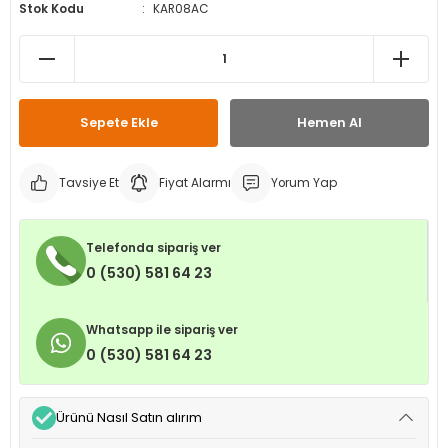
Stok Kodu
KAR08AC
leri
ri
et İç Lastikleri
ment
Makineleri
astikleri
i
kleri
Sepete Ekle
Hemen Al
rleri
rı
Tavsiye Et
Fiyat Alarmı
Yorum Yap
Telefonda sipariş ver
0 (530) 581 64 23
Whatsapp ile sipariş ver
0 (530) 581 64 23
Ürünü Nasıl Satın alırım