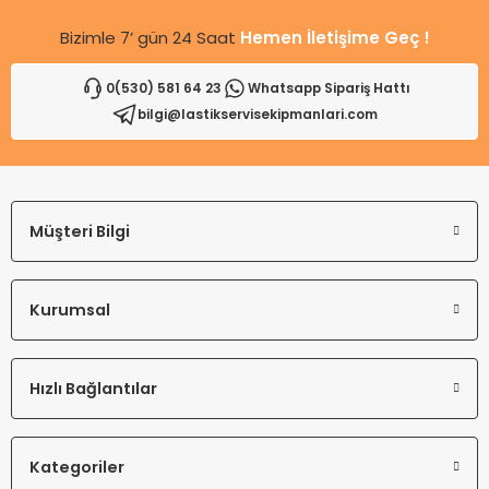
Bizimle 7’ gün 24 Saat
Hemen İletişime Geç !
0(530) 581 64 23
Whatsapp Sipariş Hattı
bilgi@lastikservisekipmanlari.com
Gönder
Müşteri Bilgi
Kurumsal
Hızlı Bağlantılar
Kategoriler