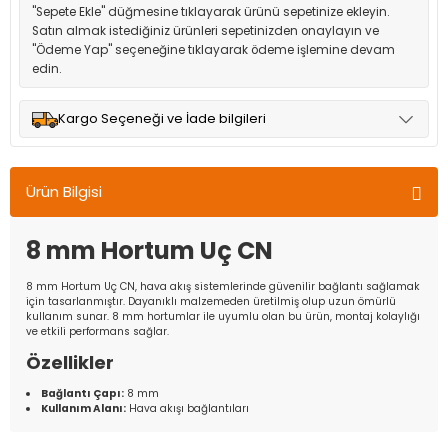
"Sepete Ekle" düğmesine tıklayarak ürünü sepetinize ekleyin.
Satın almak istediğiniz ürünleri sepetinizden onaylayın ve
"Ödeme Yap" seçeneğine tıklayarak ödeme işlemine devam
edin.
Kargo Seçeneği ve İade bilgileri
Müşteri memnuniyetini en üst düzeyde tutmak için anlaşmalı
olduğumuz kargo seçenekleri ile ürünleriniz kısa bir süre içinde
Ürün Bilgisi
adresinize teslim edilir.
8 mm Hortum Uç CN
8 mm Hortum Uç CN, hava akış sistemlerinde güvenilir bağlantı sağlamak
için tasarlanmıştır. Dayanıklı malzemeden üretilmiş olup uzun ömürlü
kullanım sunar. 8 mm hortumlar ile uyumlu olan bu ürün, montaj kolaylığı
ve etkili performans sağlar.
Özellikler
Bağlantı Çapı:
8 mm
Kullanım Alanı:
Hava akışı bağlantıları