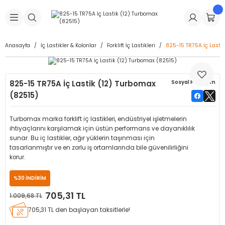
Geri Dön
Geri Dön
Geri Dön
Geri Dön
Geri Dön
Geri Dön
Geri Dön
is Makineleri
Lastikleri
 & Kolonlar
ça
Anasayfa
İç Lastikler & Kolonlar
Forklift İç Lastikleri
825-15 TR75A İç Lasti
Takma Makineleri
stikleri
astikleri
r
ı
Takma Makinesi Yedek Parçaları
825-15 TR75A İç Lastik (12) Turbomax
Sosyal Paylaşım
Makineleri
iği
s İç Lastikleri
Siboplar
Makinesi Yedek Parçaları
(82515)
eleri
tikleri
kleri
alar
ar
 Hortumları
Turbomax marka forklift iç lastikleri, endüstriyel işletmelerin
ihtiyaçlarını karşılamak için üstün performans ve dayanıklılık
ri
astikleri
r
ı & Sibop İlaveleri
a Tüpü
sunar. Bu iç lastikler, ağır yüklerin taşınması için
tasarlanmıştır ve en zorlu iş ortamlarında bile güvenilirliğini
korur.
arı
ft Dolgu Lastikleri
Lastikleri
ları
ları
i & Spreyler
%30 İNDİRİM
eleri
ift Dolgu Lastikleri
ri
 Sibop Kapağı
arı
705,31 TL
1.009,68 TL
705,31 TL den başlayan taksitlerle!
Makineleri
ri
kleri
Yamalar
r