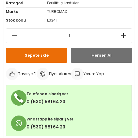
Kategori
Forklift İç Lastikleri
leri
ri
et İç Lastikleri
ment
Marka
TURBOMAX
Stok Kodu
L034T
Makineleri
astikleri
i
kleri
rleri
rı
Sepete Ekle
Hemen Al
Tavsiye Et
Fiyat Alarmı
Yorum Yap
Telefonda sipariş ver
0 (530) 581 64 23
Whatsapp ile sipariş ver
0 (530) 581 64 23