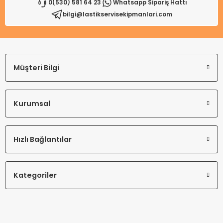
0(530) 581 64 23
Whatsapp Sipariş Hattı
bilgi@lastikservisekipmanlari.com
Gönder
Müşteri Bilgi
Kurumsal
Hızlı Bağlantılar
Kategoriler