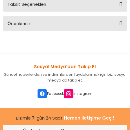
Taksit Seçenekleri
Bu ürüne ilk yorumu siz yapın!
Önerileriniz
Yorum Yaz
Bu ürünün fiyat bilgisi, resim, ürün açıklamalarında ve diğer
konularda yetersiz gördüğünüz noktaları öneri formunu
kullanarak tarafımıza iletebilirsiniz.
Görüş ve önerileriniz için teşekkür ederiz.
Sosyal Medya’dan Takip Et
Ürün resmi kalitesiz, bozuk veya görüntülenemiyor.
Güncel haberlerden ve indirimlerden faydalanmak için bizi sosyal
Ürün açıklamasında eksik bilgiler bulunuyor.
medya da takip et.
Ürün bilgilerinde hatalar bulunuyor.
Ürün fiyatı diğer sitelerden daha pahalı.
Facebook
Instagram
Bu ürüne benzer farklı alternatifler olmalı.
Bizimle 7’ gün 24 Saat
Hemen İletişime Geç !