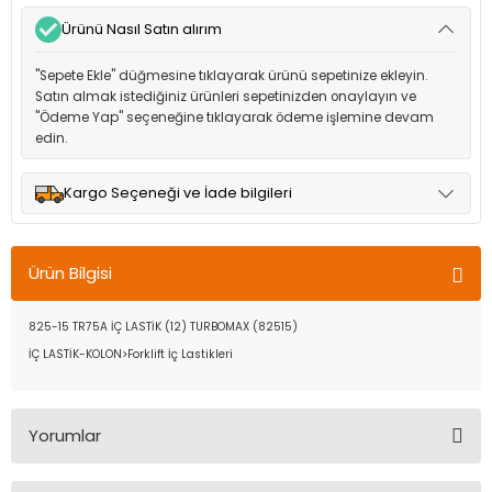
Ürünü Nasıl Satın alırım
"Sepete Ekle" düğmesine tıklayarak ürünü sepetinize ekleyin.
Satın almak istediğiniz ürünleri sepetinizden onaylayın ve
"Ödeme Yap" seçeneğine tıklayarak ödeme işlemine devam
edin.
Kargo Seçeneği ve İade bilgileri
Müşteri memnuniyetini en üst düzeyde tutmak için anlaşmalı
olduğumuz kargo seçenekleri ile ürünleriniz kısa bir süre içinde
Ürün Bilgisi
adresinize teslim edilir.
825-15 TR75A İÇ LASTİK (12) TURBOMAX (82515)
İÇ LASTİK-KOLON>Forklift İç Lastikleri
Yorumlar