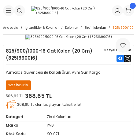
Geri Dön
Geri Dön
Geri Dön
Geri Dön
Geri Dön
Geri Dön
Geri Dön
is Makineleri
Lastikleri
 & Kolonlar
ça
Anasayfa
İç Lastikler & Kolonlar
Kolonlar
Zirai Kolonları
825/900/1000-
Takma Makineleri
stikleri
astikleri
r
ı
Takma Makinesi Yedek Parçaları
825/900/1000-16 Cat Kolon (20 Cm)
Sosyal Paylaşım
Makineleri
iği
s İç Lastikleri
Siboplar
Makinesi Yedek Parçaları
(8251690016)
eleri
tikleri
kleri
alar
ar
 Hortumları
Pumalas Güvencesi ile Kaliteli Ürün, Aynı Gün Kargo
ri
astikleri
r
ı & Sibop İlaveleri
a Tüpü
%27 İNDİRİM
368,65 TL
506,62 TL
arı
ft Dolgu Lastikleri
Lastikleri
ları
ları
i & Spreyler
368,65 TL den başlayan taksitlerle!
eleri
ift Dolgu Lastikleri
ri
 Sibop Kapağı
arı
Kategori
Zirai Kolonları
Marka
PMS
Makineleri
ri
kleri
Yamalar
r
Stok Kodu
KOL071