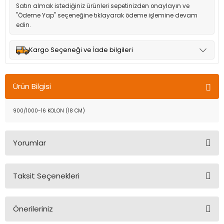
Satın almak istediğiniz ürünleri sepetinizden onaylayın ve
"Ödeme Yap" seçeneğine tıklayarak ödeme işlemine devam
edin.
Kargo Seçeneği ve İade bilgileri
Müşteri memnuniyetini en üst düzeyde tutmak için anlaşmalı
olduğumuz kargo seçenekleri ile ürünleriniz kısa bir süre içinde
Ürün Bilgisi
adresinize teslim edilir.
900/1000-16 KOLON (18 CM)
Yorumlar
Taksit Seçenekleri
Bu ürüne ilk yorumu siz yapın!
Önerileriniz
Yorum Yaz