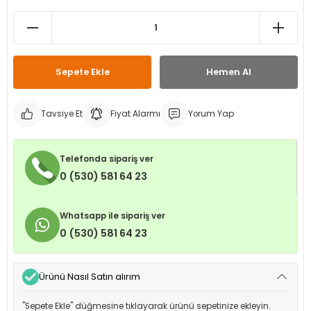
leri
ri
et İç Lastikleri
ment
Makineleri
astikleri
i
Sepete Ekle
Hemen Al
kleri
Tavsiye Et
Fiyat Alarmı
Yorum Yap
rleri
rı
Telefonda sipariş ver
0 (530) 581 64 23
Whatsapp ile sipariş ver
0 (530) 581 64 23
Ürünü Nasıl Satın alırım
"Sepete Ekle" düğmesine tıklayarak ürünü sepetinize ekleyin.