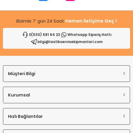
Bu ürüne benzer farklı alternatifler olmalı.
Bizimle 7’ gün 24 Saat
Hemen İletişime Geç !
0(530) 581 64 23
Whatsapp Sipariş Hattı
bilgi@lastikservisekipmanlari.com
Gönder
Müşteri Bilgi
Kurumsal
Hızlı Bağlantılar