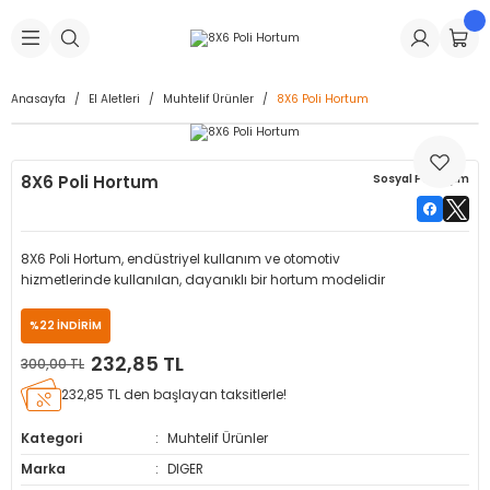
Geri Dön
Geri Dön
Geri Dön
Geri Dön
Geri Dön
Geri Dön
Geri Dön
is Makineleri
Lastikleri
 & Kolonlar
ça
Anasayfa
El Aletleri
Muhtelif Ürünler
8X6 Poli Hortum
Takma Makineleri
stikleri
astikleri
r
ı
Takma Makinesi Yedek Parçaları
8X6 Poli Hortum
Sosyal Paylaşım
Makineleri
iği
s İç Lastikleri
Siboplar
Makinesi Yedek Parçaları
eleri
tikleri
kleri
alar
ar
 Hortumları
8X6 Poli Hortum, endüstriyel kullanım ve otomotiv
hizmetlerinde kullanılan, dayanıklı bir hortum modelidir
ri
astikleri
r
ı & Sibop İlaveleri
a Tüpü
%22 İNDİRİM
arı
ft Dolgu Lastikleri
Lastikleri
ları
ları
i & Spreyler
232,85 TL
300,00 TL
232,85 TL den başlayan taksitlerle!
eleri
ift Dolgu Lastikleri
ri
 Sibop Kapağı
arı
Kategori
Muhtelif Ürünler
Makineleri
ri
kleri
Yamalar
r
Marka
DIGER