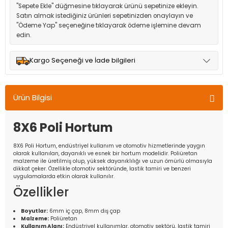
"Sepete Ekle" düğmesine tıklayarak ürünü sepetinize ekleyin.
Satın almak istediğiniz ürünleri sepetinizden onaylayın ve
"Ödeme Yap" seçeneğine tıklayarak ödeme işlemine devam
edin.
Kargo Seçeneği ve İade bilgileri
Müşteri memnuniyetini en üst düzeyde tutmak için anlaşmalı
olduğumuz kargo seçenekleri ile ürünleriniz kısa bir süre içinde
Ürün Bilgisi
adresinize teslim edilir.
8X6 Poli Hortum
8X6 Poli Hortum, endüstriyel kullanım ve otomotiv hizmetlerinde yaygın
olarak kullanılan, dayanıklı ve esnek bir hortum modelidir. Poliüretan
malzeme ile üretilmiş olup, yüksek dayanıklılığı ve uzun ömürlü olmasıyla
dikkat çeker. Özellikle otomotiv sektöründe, lastik tamiri ve benzeri
uygulamalarda etkin olarak kullanılır.
Özellikler
Boyutlar:
6mm iç çap, 8mm dış çap
Malzeme:
Poliüretan
Kullanım Alanı:
Endüstriyel kullanımlar, otomotiv sektörü, lastik tamiri