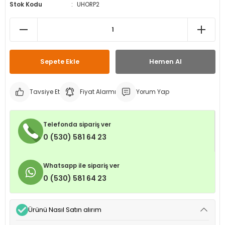
Stok Kodu
UHORP2
leri
ri
et İç Lastikleri
ment
Makineleri
astikleri
i
kleri
Sepete Ekle
Hemen Al
rleri
rı
Tavsiye Et
Fiyat Alarmı
Yorum Yap
Telefonda sipariş ver
0 (530) 581 64 23
Whatsapp ile sipariş ver
0 (530) 581 64 23
Ürünü Nasıl Satın alırım