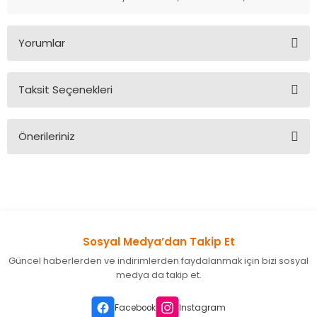
Yorumlar
Taksit Seçenekleri
Bu ürüne ilk yorumu siz yapın!
Önerileriniz
Yorum Yaz
Bu ürünün fiyat bilgisi, resim, ürün açıklamalarında ve diğer
konularda yetersiz gördüğünüz noktaları öneri formunu
kullanarak tarafımıza iletebilirsiniz.
Görüş ve önerileriniz için teşekkür ederiz.
Sosyal Medya’dan Takip Et
Ürün resmi kalitesiz, bozuk veya görüntülenemiyor.
Güncel haberlerden ve indirimlerden faydalanmak için bizi sosyal
Ürün açıklamasında eksik bilgiler bulunuyor.
medya da takip et.
Ürün bilgilerinde hatalar bulunuyor.
Ürün fiyatı diğer sitelerden daha pahalı.
Facebook
Instagram