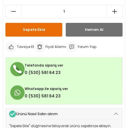
leri
ri
et İç Lastikleri
ment
Makineleri
astikleri
i
Sepete Ekle
Hemen Al
kleri
Tavsiye Et
Fiyat Alarmı
Yorum Yap
rleri
rı
Telefonda sipariş ver
0 (530) 581 64 23
Whatsapp ile sipariş ver
0 (530) 581 64 23
Ürünü Nasıl Satın alırım
"Sepete Ekle" düğmesine tıklayarak ürünü sepetinize ekleyin.