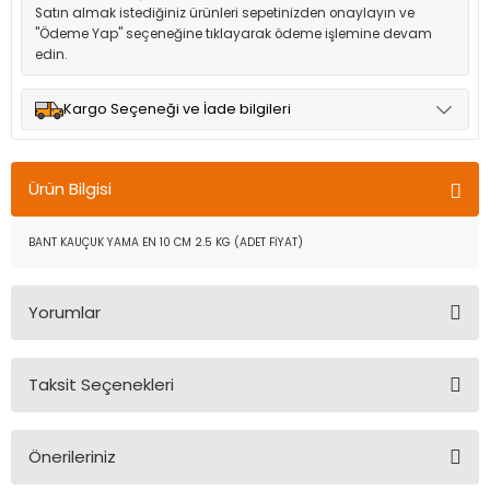
Satın almak istediğiniz ürünleri sepetinizden onaylayın ve
"Ödeme Yap" seçeneğine tıklayarak ödeme işlemine devam
edin.
Kargo Seçeneği ve İade bilgileri
Müşteri memnuniyetini en üst düzeyde tutmak için anlaşmalı
olduğumuz kargo seçenekleri ile ürünleriniz kısa bir süre içinde
Ürün Bilgisi
adresinize teslim edilir.
BANT KAUÇUK YAMA EN 10 CM 2.5 KG (ADET FİYAT)
Yorumlar
Taksit Seçenekleri
Bu ürüne ilk yorumu siz yapın!
Önerileriniz
Yorum Yaz