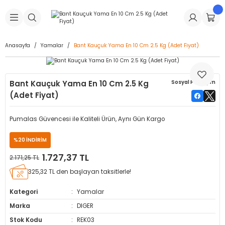
Geri Dön
Geri Dön
Geri Dön
Geri Dön
Geri Dön
Geri Dön
Geri Dön
is Makineleri
Lastikleri
 & Kolonlar
ça
Anasayfa
Yamalar
Bant Kauçuk Yama En 10 Cm 2.5 Kg (Adet Fiyat)
Takma Makineleri
stikleri
astikleri
r
ı
Takma Makinesi Yedek Parçaları
Bant Kauçuk Yama En 10 Cm 2.5 Kg
Sosyal Paylaşım
Makineleri
iği
s İç Lastikleri
Siboplar
Makinesi Yedek Parçaları
(Adet Fiyat)
eleri
tikleri
kleri
alar
ar
 Hortumları
Pumalas Güvencesi ile Kaliteli Ürün, Aynı Gün Kargo
ri
astikleri
r
ı & Sibop İlaveleri
a Tüpü
%20 İNDİRİM
1.727,37 TL
2.171,25 TL
arı
ft Dolgu Lastikleri
Lastikleri
ları
ları
i & Spreyler
325,32 TL den başlayan taksitlerle!
eleri
ift Dolgu Lastikleri
ri
 Sibop Kapağı
arı
Kategori
Yamalar
Marka
DIGER
Makineleri
ri
kleri
Yamalar
r
Stok Kodu
REK03