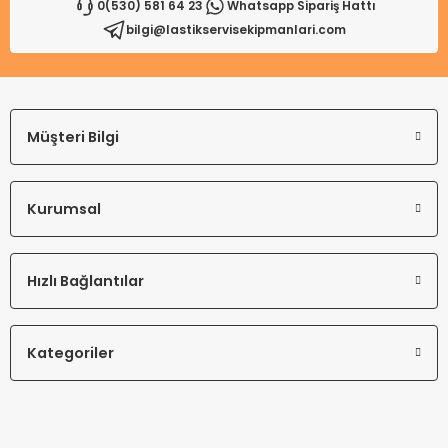
0(530) 581 64 23
Whatsapp Sipariş Hattı
bilgi@lastikservisekipmanlari.com
Gönder
Müşteri Bilgi
Kurumsal
Hızlı Bağlantılar
Kategoriler