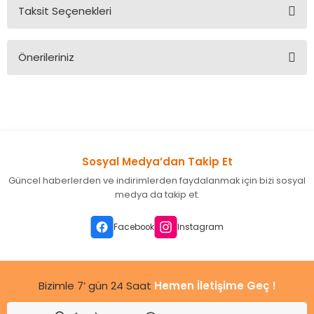
Taksit Seçenekleri
Bu ürüne ilk yorumu siz yapın!
Önerileriniz
Yorum Yaz
Bu ürünün fiyat bilgisi, resim, ürün açıklamalarında ve diğer
konularda yetersiz gördüğünüz noktaları öneri formunu
kullanarak tarafımıza iletebilirsiniz.
Görüş ve önerileriniz için teşekkür ederiz.
Sosyal Medya’dan Takip Et
Ürün resmi kalitesiz, bozuk veya görüntülenemiyor.
Güncel haberlerden ve indirimlerden faydalanmak için bizi sosyal
Ürün açıklamasında eksik bilgiler bulunuyor.
medya da takip et.
Ürün bilgilerinde hatalar bulunuyor.
Ürün fiyatı diğer sitelerden daha pahalı.
Facebook
Instagram
Bu ürüne benzer farklı alternatifler olmalı.
Bizimle 7’ gün 24 Saat
Hemen İletişime Geç !