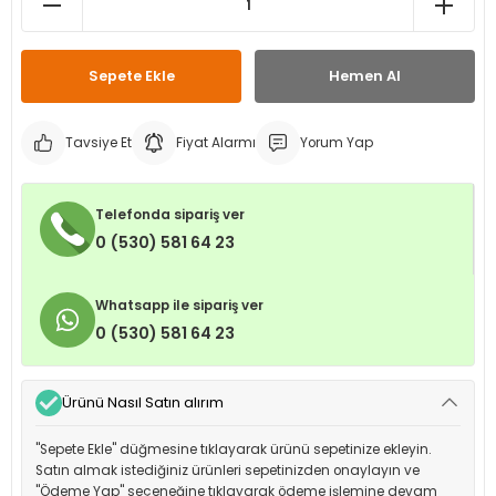
leri
ri
et İç Lastikleri
ment
Sepete Ekle
Hemen Al
Makineleri
astikleri
i
kleri
Tavsiye Et
Fiyat Alarmı
Yorum Yap
rleri
rı
Telefonda sipariş ver
0 (530) 581 64 23
Whatsapp ile sipariş ver
0 (530) 581 64 23
Ürünü Nasıl Satın alırım
"Sepete Ekle" düğmesine tıklayarak ürünü sepetinize ekleyin.
Satın almak istediğiniz ürünleri sepetinizden onaylayın ve
"Ödeme Yap" seçeneğine tıklayarak ödeme işlemine devam