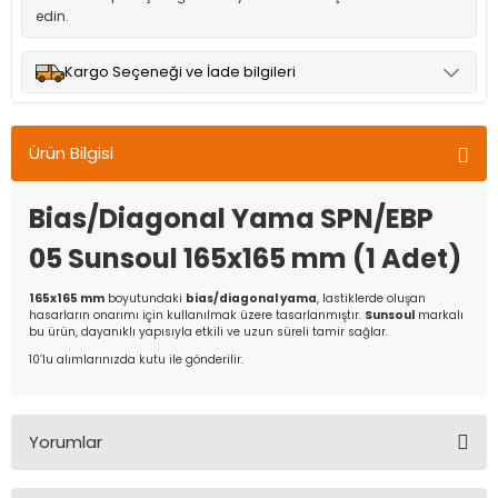
edin.
Kargo Seçeneği ve İade bilgileri
Müşteri memnuniyetini en üst düzeyde tutmak için anlaşmalı
olduğumuz kargo seçenekleri ile ürünleriniz kısa bir süre içinde
Ürün Bilgisi
adresinize teslim edilir.
Bias/Diagonal Yama SPN/EBP
05 Sunsoul 165x165 mm (1 Adet)
165x165 mm
boyutundaki
bias/diagonal yama
, lastiklerde oluşan
hasarların onarımı için kullanılmak üzere tasarlanmıştır.
Sunsoul
markalı
bu ürün, dayanıklı yapısıyla etkili ve uzun süreli tamir sağlar.
10’lu alımlarınızda kutu ile gönderilir.
Yorumlar