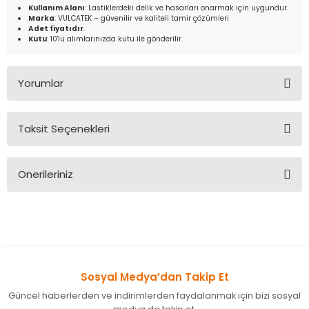
Kullanım Alanı
: Lastiklerdeki delik ve hasarları onarmak için uygundur.
Marka
: VULCATEK – güvenilir ve kaliteli tamir çözümleri
Adet fiyatıdır
.
Kutu
: 10'lu alımlarınızda kutu ile gönderilir.
Yorumlar
Taksit Seçenekleri
Bu ürüne ilk yorumu siz yapın!
Önerileriniz
Yorum Yaz
Bu ürünün fiyat bilgisi, resim, ürün açıklamalarında ve diğer
konularda yetersiz gördüğünüz noktaları öneri formunu
kullanarak tarafımıza iletebilirsiniz.
Görüş ve önerileriniz için teşekkür ederiz.
Sosyal Medya’dan Takip Et
Ürün resmi kalitesiz, bozuk veya görüntülenemiyor.
Güncel haberlerden ve indirimlerden faydalanmak için bizi sosyal
Ürün açıklamasında eksik bilgiler bulunuyor.