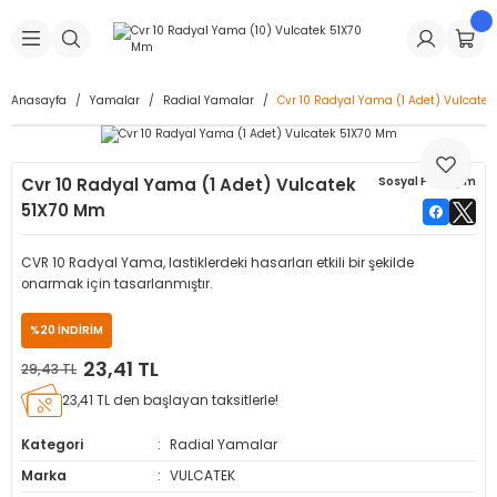
Geri Dön
Geri Dön
Geri Dön
Geri Dön
Geri Dön
Geri Dön
Geri Dön
is Makineleri
Lastikleri
 & Kolonlar
ça
Anasayfa
Yamalar
Radial Yamalar
Cvr 10 Radyal Yama (1 Adet) Vulcate
Takma Makineleri
stikleri
astikleri
r
ı
Takma Makinesi Yedek Parçaları
Cvr 10 Radyal Yama (1 Adet) Vulcatek
Sosyal Paylaşım
Makineleri
iği
s İç Lastikleri
Siboplar
Makinesi Yedek Parçaları
51X70 Mm
eleri
tikleri
kleri
alar
ar
 Hortumları
CVR 10 Radyal Yama, lastiklerdeki hasarları etkili bir şekilde
onarmak için tasarlanmıştır.
ri
astikleri
r
ı & Sibop İlaveleri
a Tüpü
%20 İNDİRİM
arı
ft Dolgu Lastikleri
Lastikleri
ları
ları
i & Spreyler
23,41 TL
29,43 TL
23,41 TL den başlayan taksitlerle!
eleri
ift Dolgu Lastikleri
ri
 Sibop Kapağı
arı
Kategori
Radial Yamalar
Makineleri
ri
kleri
Yamalar
r
Marka
VULCATEK