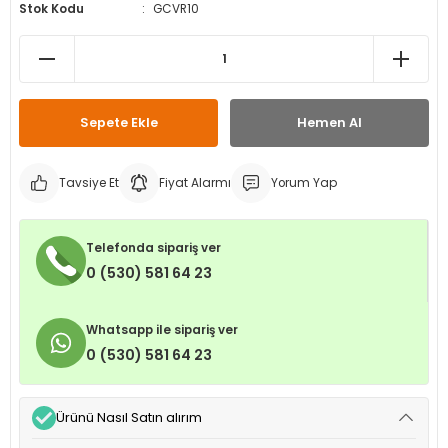
Stok Kodu
GCVR10
leri
ri
et İç Lastikleri
ment
Makineleri
astikleri
i
kleri
Sepete Ekle
Hemen Al
rleri
rı
Tavsiye Et
Fiyat Alarmı
Yorum Yap
Telefonda sipariş ver
0 (530) 581 64 23
Whatsapp ile sipariş ver
0 (530) 581 64 23
Ürünü Nasıl Satın alırım