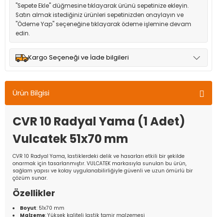
"Sepete Ekle" düğmesine tıklayarak ürünü sepetinize ekleyin.
Satın almak istediğiniz ürünleri sepetinizden onaylayın ve
"Ödeme Yap" seçeneğine tıklayarak ödeme işlemine devam
edin.
Kargo Seçeneği ve İade bilgileri
Müşteri memnuniyetini en üst düzeyde tutmak için anlaşmalı
olduğumuz kargo seçenekleri ile ürünleriniz kısa bir süre içinde
Ürün Bilgisi
adresinize teslim edilir.
CVR 10 Radyal Yama (1 Adet)
Vulcatek 51x70 mm
CVR 10 Radyal Yama, lastiklerdeki delik ve hasarları etkili bir şekilde
onarmak için tasarlanmıştır. VULCATEK markasıyla sunulan bu ürün,
sağlam yapısı ve kolay uygulanabilirliğiyle güvenli ve uzun ömürlü bir
çözüm sunar.
Özellikler
Boyut
: 51x70 mm
Malzeme
: Yüksek kaliteli lastik tamir malzemesi