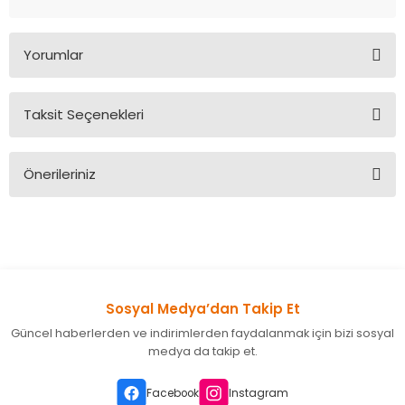
Yorumlar
Taksit Seçenekleri
Bu ürüne ilk yorumu siz yapın!
Önerileriniz
Yorum Yaz
Bu ürünün fiyat bilgisi, resim, ürün açıklamalarında ve diğer
konularda yetersiz gördüğünüz noktaları öneri formunu
kullanarak tarafımıza iletebilirsiniz.
Görüş ve önerileriniz için teşekkür ederiz.
Sosyal Medya’dan Takip Et
Ürün resmi kalitesiz, bozuk veya görüntülenemiyor.
Güncel haberlerden ve indirimlerden faydalanmak için bizi sosyal
Ürün açıklamasında eksik bilgiler bulunuyor.
medya da takip et.
Ürün bilgilerinde hatalar bulunuyor.
Ürün fiyatı diğer sitelerden daha pahalı.
Facebook
Instagram