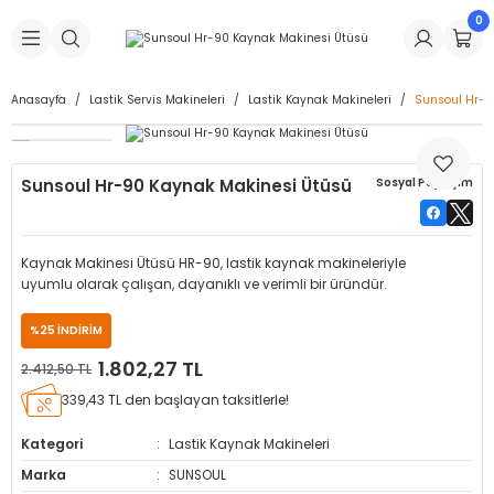
0
Geri Dön
Geri Dön
Geri Dön
Geri Dön
Geri Dön
Geri Dön
Geri Dön
is Makineleri
Lastikleri
 & Kolonlar
ça
Anasayfa
Lastik Servis Makineleri
Lastik Kaynak Makineleri
Sunsoul Hr-9
Takma Makineleri
stikleri
astikleri
r
ı
Takma Makinesi Yedek Parçaları
Sunsoul Hr-90 Kaynak Makinesi Ütüsü
Sosyal Paylaşım
Makineleri
iği
s İç Lastikleri
Siboplar
Makinesi Yedek Parçaları
eleri
tikleri
kleri
alar
ar
 Hortumları
Kaynak Makinesi Ütüsü HR-90, lastik kaynak makineleriyle
uyumlu olarak çalışan, dayanıklı ve verimli bir üründür.
ri
astikleri
r
ı & Sibop İlaveleri
a Tüpü
%25 İNDİRİM
arı
ft Dolgu Lastikleri
Lastikleri
ları
ları
i & Spreyler
1.802,27 TL
2.412,50 TL
339,43 TL den başlayan taksitlerle!
eleri
ift Dolgu Lastikleri
ri
 Sibop Kapağı
arı
Kategori
Lastik Kaynak Makineleri
Makineleri
ri
kleri
Yamalar
r
Marka
SUNSOUL