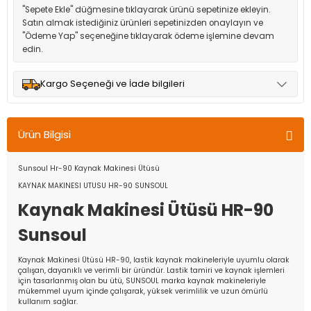
"Sepete Ekle" düğmesine tıklayarak ürünü sepetinize ekleyin.
Satın almak istediğiniz ürünleri sepetinizden onaylayın ve
"Ödeme Yap" seçeneğine tıklayarak ödeme işlemine devam
edin.
Kargo Seçeneği ve İade bilgileri
Müşteri memnuniyetini en üst düzeyde tutmak için anlaşmalı
olduğumuz kargo seçenekleri ile ürünleriniz kısa bir süre içinde
Ürün Bilgisi
adresinize teslim edilir.
Sunsoul Hr-90 Kaynak Makinesi Ütüsü
KAYNAK MAKINESI UTUSU HR-90 SUNSOUL
Kaynak Makinesi Ütüsü HR-90
Sunsoul
Kaynak Makinesi Ütüsü HR-90, lastik kaynak makineleriyle uyumlu olarak
çalışan, dayanıklı ve verimli bir üründür. Lastik tamiri ve kaynak işlemleri
için tasarlanmış olan bu ütü, SUNSOUL marka kaynak makineleriyle
mükemmel uyum içinde çalışarak, yüksek verimlilik ve uzun ömürlü
kullanım sağlar.