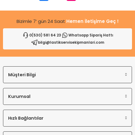
Bu ürüne benzer farklı alternatifler olmalı.
Bizimle 7’ gün 24 Saat
Hemen İletişime Geç !
0(530) 581 64 23
Whatsapp Sipariş Hattı
bilgi@lastikservisekipmanlari.com
Gönder
Müşteri Bilgi
Kurumsal
Hızlı Bağlantılar