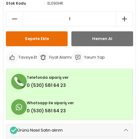
Stok Kodu
EL090HR
leri
ri
et İç Lastikleri
ment
Makineleri
astikleri
i
kleri
Sepete Ekle
Hemen Al
rleri
rı
Tavsiye Et
Fiyat Alarmı
Yorum Yap
Telefonda sipariş ver
0 (530) 581 64 23
Whatsapp ile sipariş ver
0 (530) 581 64 23
Ürünü Nasıl Satın alırım