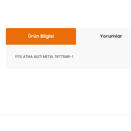
Ürün Bilgisi
Yorumlar
FİTİL ATMA ALETİ METAL TRT75NR-1
Bu ürünün fiyat bilgisi, resim, ürün açıklamalarında ve diğer k
Görüş ve önerileriniz için teşekkür ederiz.
Ürün resmi kalitesiz, bozuk veya görüntülenemiyor.
Ürün açıklamasında eksik bilgiler bulunuyor.
Ürün bilgilerinde hatalar bulunuyor.
Ürün fiyatı diğer sitelerden daha pahalı.