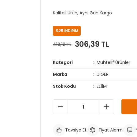
Kaliteli Ürün, Aynı Gün Kargo
%25 İNDİRİM
306,39 TL
410,12 TL
Kategori
Muhtelif Ürünler
Marka
DIGER
Stok Kodu
EL11M
Tavsiye Et
Fiyat Alarmı