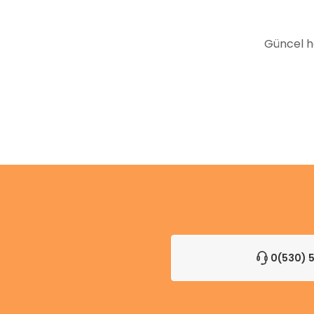
Bu ürüne benzer farklı alternatifler olmalı.
Güncel h
0(530) 5