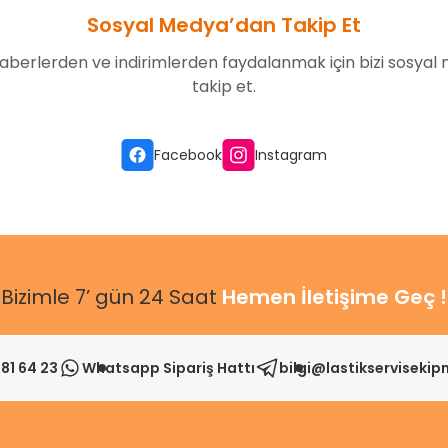
Sosyal Medya’dan Takip Et
aberlerden ve indirimlerden faydalanmak için bizi sosyal
takip et.
Gönder
Facebook
Instagram
Bizimle 7’ gün 24 Saat
Hemen İletişime Geç !
81 64 23
Whatsapp Sipariş Hattı
bilgi@lastikserviseki