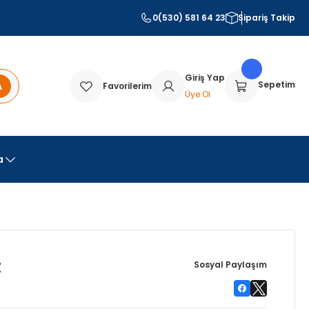
0(530) 581 64 23
Sipariş Takip
Giriş Yap
A
Sepetim
Favorilerim
Üye Ol
a
Z
Sosyal Paylaşım