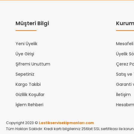
Müşteri Bilgi
Kurum
Yeni Üyelik
Mesafeli
Üye Girişi
Üyelik S
Şifremi Unuttum
Çerez Pol
Sepetiniz
Satış ve
Kargo Takibi
Garanti 
Gizlilik Koşullar
İletişim
İşlem Rehberi
Hesabı
Copyright 2023 ©
Lastikservisekipmanları.com
Tüm Hakları Saklıdır. Kredi kartı bilgileriniz 256bit SSL sertifikası ile kor