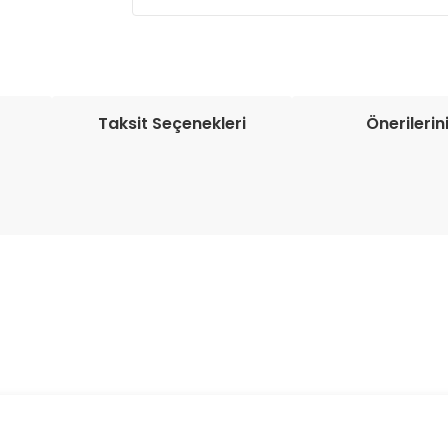
Müşteri memnuniyetini en üst düze
seçenekleri ile ürünleriniz kısa bir sü
Taksit Seçenekleri
Önerilerin
onularda yetersiz gördüğünüz noktaları öneri formunu kullanarak tarafım
Bu ürüne ilk yorumu siz yapın!
Yorum Yaz