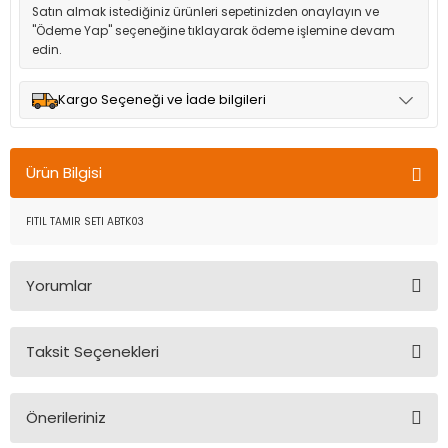
Satın almak istediğiniz ürünleri sepetinizden onaylayın ve
"Ödeme Yap" seçeneğine tıklayarak ödeme işlemine devam
edin.
Kargo Seçeneği ve İade bilgileri
Müşteri memnuniyetini en üst düzeyde tutmak için anlaşmalı
olduğumuz kargo seçenekleri ile ürünleriniz kısa bir süre içinde
Ürün Bilgisi
adresinize teslim edilir.
FITIL TAMIR SETI ABTK03
Yorumlar
Taksit Seçenekleri
Bu ürüne ilk yorumu siz yapın!
Önerileriniz
Yorum Yaz