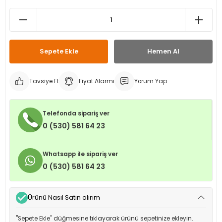
leri
ri
et İç Lastikleri
ment
Makineleri
astikleri
i
Sepete Ekle
Hemen Al
kleri
Tavsiye Et
Fiyat Alarmı
Yorum Yap
rleri
rı
Telefonda sipariş ver
0 (530) 581 64 23
Whatsapp ile sipariş ver
0 (530) 581 64 23
Ürünü Nasıl Satın alırım
"Sepete Ekle" düğmesine tıklayarak ürünü sepetinize ekleyin.