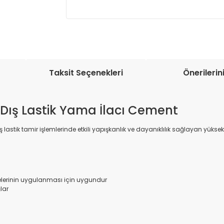
Müşteri memnuniyetini en üst düze
seçenekleri ile ürünleriniz kısa bir sü
Taksit Seçenekleri
Önerilerin
ış Lastik Yama İlacı Cement
tik tamir işlemlerinde etkili yapışkanlık ve dayanıklılık sağlayan yüksek k
lerinin uygulanması için uygundur
lar