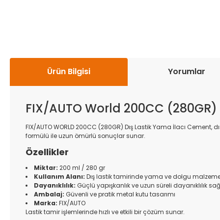
Ürün Bilgisi
Yorumlar
FIX/AUTO World 200CC (280GR) D
FIX/AUTO WORLD 200CC (280GR) Dış Lastik Yama İlacı Cement, dış las
formülü ile uzun ömürlü sonuçlar sunar.
Özellikler
Miktar:
200 ml / 280 gr
Kullanım Alanı:
Dış lastik tamirinde yama ve dolgu malzeme
Dayanıklılık:
Güçlü yapışkanlık ve uzun süreli dayanıklılık sağ
Ambalaj:
Güvenli ve pratik metal kutu tasarımı
Marka:
FIX/AUTO
Lastik tamir işlemlerinde hızlı ve etkili bir çözüm sunar.