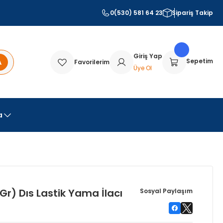
0(530) 581 64 23
Sipariş Takip
Giriş Yap
A
Sepetim
Favorilerim
Üye Ol
a
r) Dıs Lastik Yama İlacı
Sosyal Paylaşım