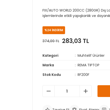
FIX/AUTO WORLD 200CC (280GR) Dış Last
işlemlerinde etkili yapışkanlık ve dayanı
%24 İNDİRİM
283,03 TL
374,00 TL
Kategori
Muhtelif Ürünler
Marka
REMA TIPTOP
Stok Kodu
RF200F
Tavsiye Et
Fiyat Alarmı