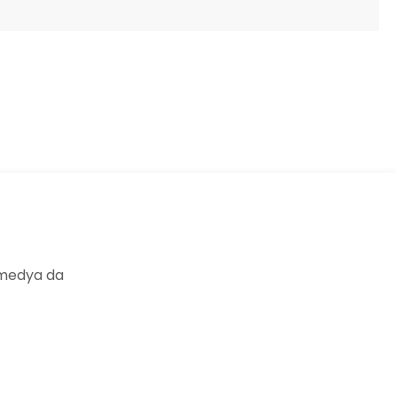
ıza iletebilirsiniz.
 medya da