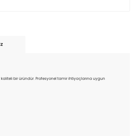
yde tutmak için anlaşmalı olduğumuz kargo
re içinde adresinize teslim edilir.
iz
aliteli bir üründür. Profesyonel tamir ihtiyaçlarına uygun