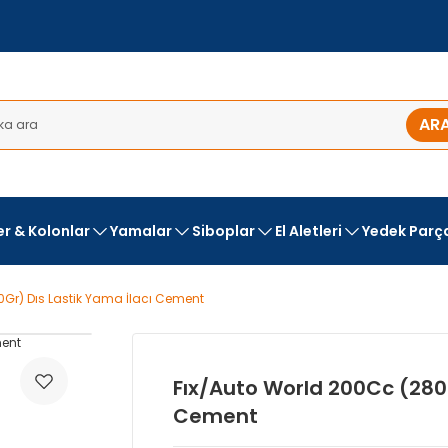
AR
ler & Kolonlar
Yamalar
Siboplar
El Aletleri
Yedek Parç
0Gr) Dıs Lastik Yama İlacı Cement
Fıx/Auto World 200Cc (280G
Cement