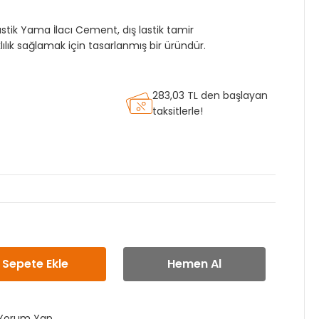
ik Yama İlacı Cement, dış lastik tamir
klılık sağlamak için tasarlanmış bir üründür.
283,03 TL den başlayan
taksitlerle!
Sepete Ekle
Hemen Al
Yorum Yap