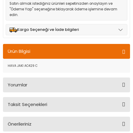
Satın almak istediğiniz ürünleri sepetinizden onaylayın ve
"Ödeme Yap" seçeneğine tıklayarak ödeme işlemine devam
edin.
Kargo Seçeneği ve İade bilgileri
Müşteri memnuniyetini en üst düzeyde tutmak için anlaşmalı
olduğumuz kargo seçenekleri ile ürünleriniz kısa bir süre içinde
Ürün Bilgisi
adresinize teslim edilir.
HAVA JAKI AC429 C
Yorumlar
Taksit Seçenekleri
Bu ürüne ilk yorumu siz yapın!
Önerileriniz
Yorum Yaz