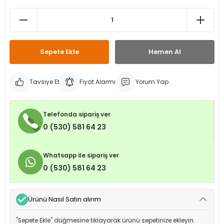
leri
ri
et İç Lastikleri
ment
Makineleri
astikleri
i
Sepete Ekle
Hemen Al
kleri
Tavsiye Et
Fiyat Alarmı
Yorum Yap
rleri
rı
Telefonda sipariş ver
0 (530) 581 64 23
Whatsapp ile sipariş ver
0 (530) 581 64 23
Ürünü Nasıl Satın alırım
"Sepete Ekle" düğmesine tıklayarak ürünü sepetinize ekleyin.