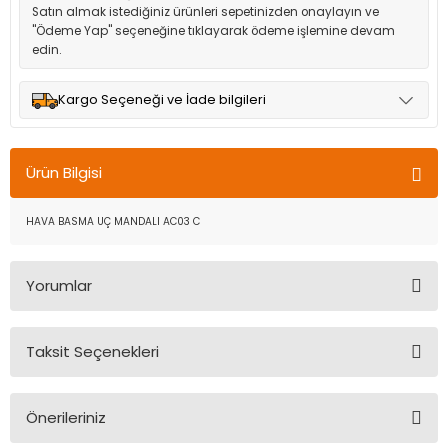
Satın almak istediğiniz ürünleri sepetinizden onaylayın ve
"Ödeme Yap" seçeneğine tıklayarak ödeme işlemine devam
edin.
Kargo Seçeneği ve İade bilgileri
Müşteri memnuniyetini en üst düzeyde tutmak için anlaşmalı
olduğumuz kargo seçenekleri ile ürünleriniz kısa bir süre içinde
Ürün Bilgisi
adresinize teslim edilir.
HAVA BASMA UÇ MANDALI AC03 C
Yorumlar
Taksit Seçenekleri
Bu ürüne ilk yorumu siz yapın!
Önerileriniz
Yorum Yaz