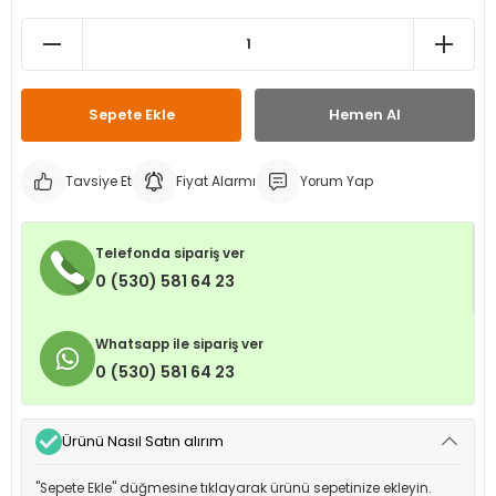
leri
ri
et İç Lastikleri
ment
Makineleri
astikleri
i
Sepete Ekle
Hemen Al
kleri
Tavsiye Et
Fiyat Alarmı
Yorum Yap
rleri
rı
Telefonda sipariş ver
0 (530) 581 64 23
Whatsapp ile sipariş ver
0 (530) 581 64 23
Ürünü Nasıl Satın alırım
"Sepete Ekle" düğmesine tıklayarak ürünü sepetinize ekleyin.