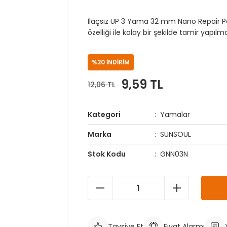
İlaçsız UP 3 Yama 32 mm Nano Repair Pa
özelliği ile kolay bir şekilde tamir yapılma
%20 İNDİRİM
9,59 TL
12,06 TL
Kategori
Yamalar
Marka
SUNSOUL
Stok Kodu
GNN03N
Tavsiye Et
Fiyat Alarmı