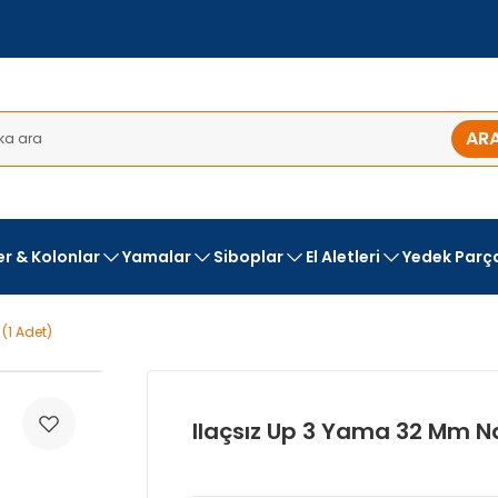
AR
ler & Kolonlar
Yamalar
Siboplar
El Aletleri
Yedek Parç
(1 Adet)
Ilaçsız Up 3 Yama 32 Mm N