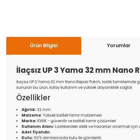
Ürün Bilgisi
Yorumlar
İlaçsız UP 3 Yama 32 mm Nano R
İlaçsız UP 3 Yama 32 mm Nano Repair Patch, lastik tamirlerinde güv
sunulan bu ürün, kolay kullanım ve yüksek dayanıklılık sağlar.
Özellikler
Ağırlık:
32 mm
Malzeme
: Yüksek kaliteli tamir malzemesi
Marka:
KWIK - güvenilir ve kaliteli tamir çözümleri
Kullanım Alanı:
Lastiklerdeki delik ve hasarları onarmak için
Adet fiyatıdır.
Kutu:
50'li alımlarınızda kutu ile gönderilir.