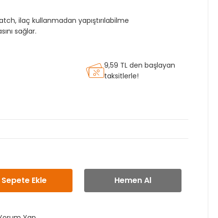
tch, ilaç kullanmadan yapıştırılabilme
sını sağlar.
9,59 TL den başlayan
taksitlerle!
Sepete Ekle
Hemen Al
Yorum Yap