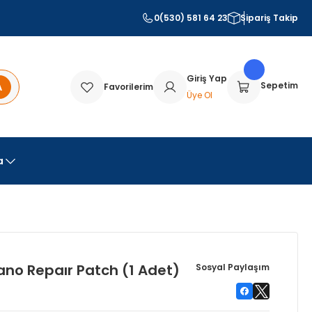
0(530) 581 64 23
Sipariş Takip
Giriş Yap
A
Sepetim
Favorilerim
Üye Ol
a
ano Repaır Patch (1 Adet)
Sosyal Paylaşım