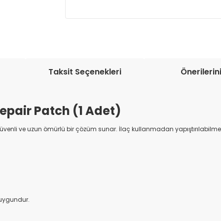
Müşteri memnuniyetini en üst düze
seçenekleri ile ürünleriniz kısa bir sü
Taksit Seçenekleri
Önerilerin
epair Patch (1 Adet)
enli ve uzun ömürlü bir çözüm sunar. İlaç kullanmadan yapıştırılabilme özel
 uygundur.