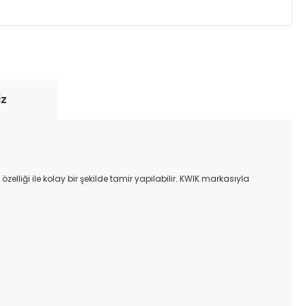
yde tutmak için anlaşmalı olduğumuz kargo
re içinde adresinize teslim edilir.
iz
liği ile kolay bir şekilde tamir yapılabilir. KWIK markasıyla