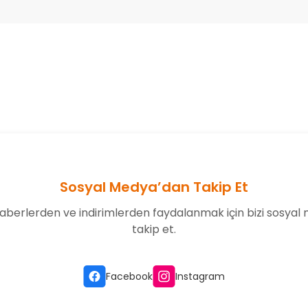
onularda yetersiz gördüğünüz noktaları öneri formunu kullanarak tarafım
Bu ürüne ilk yorumu siz yapın!
Yorum Yaz
Sosyal Medya’dan Takip Et
aberlerden ve indirimlerden faydalanmak için bizi sosyal
takip et.
Gönder
Facebook
Instagram