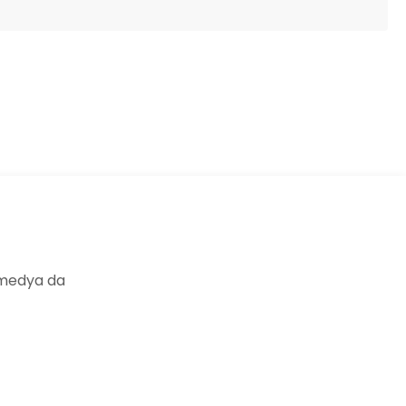
ıza iletebilirsiniz.
 medya da