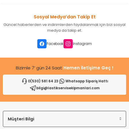
Görüş ve önerileriniz için teşekkür ederiz.
Sosyal Medya’dan Takip Et
Ürün resmi kalitesiz, bozuk veya görüntülenemiyor.
Güncel haberlerden ve indirimlerden faydalanmak için bizi sosyal
Ürün açıklamasında eksik bilgiler bulunuyor.
medya da takip et.
Ürün bilgilerinde hatalar bulunuyor.
Ürün fiyatı diğer sitelerden daha pahalı.
Facebook
Instagram
Bu ürüne benzer farklı alternatifler olmalı.
Bizimle 7’ gün 24 Saat
Hemen İletişime Geç !
0(530) 581 64 23
Whatsapp Sipariş Hattı
bilgi@lastikservisekipmanlari.com
Gönder
Müşteri Bilgi