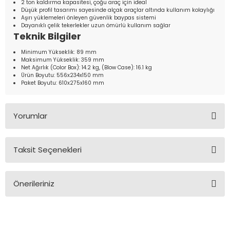
2 ton kaldırma kapasitesi, çoğu araç için ideal
Düşük profil tasarımı sayesinde alçak araçlar altında kullanım kolaylığı
Aşırı yüklemeleri önleyen güvenlik baypas sistemi
Dayanıklı çelik tekerlekler uzun ömürlü kullanım sağlar
Teknik Bilgiler
Minimum Yükseklik: 89 mm
Maksimum Yükseklik: 359 mm
Net Ağırlık (Color Box): 14.2 kg, (Blow Case): 16.1 kg
Ürün Boyutu: 556x234x150 mm
Paket Boyutu: 610x275x160 mm
Yorumlar
Taksit Seçenekleri
Bu ürüne ilk yorumu siz yapın!
Önerileriniz
Yorum Yaz
Bu ürünün fiyat bilgisi, resim, ürün açıklamalarında ve diğer
konularda yetersiz gördüğünüz noktaları öneri formunu
kullanarak tarafımıza iletebilirsiniz.