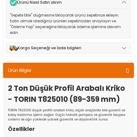
Ürünü Nasıl Satın alırım
"Sepete Ekle" düğmesine tıklayarak ürünü sepetinize ekleyin.
Satın almak istediğiniz ürünleri sepetinizden onaylayın ve
"Ödeme Yap" seçeneğine tıklayarak ödeme işlemine devam
edin.
Kargo Seçeneği ve İade bilgileri
Müşteri memnuniyetini en üst düzeyde tutmak için anlaşmalı
olduğumuz kargo seçenekleri ile ürünleriniz kısa bir süre içinde
Ürün Bilgisi
adresinize teslim edilir.
2 Ton Düşük Profil Arabalı Kriko
- TORIN T825010 (89-359 mm)
TORIN T825010 düşük profilli arabalı kriko, alçak araçlarda bile güvenli ve
kolay kaldırma işlemi sağlar. Güçlü hidrolik pompası ve güvenlik baypas
sistemi ile ağır yüklerde yüksek güvenlik ve dayanıklılık sunar.
Özellikler