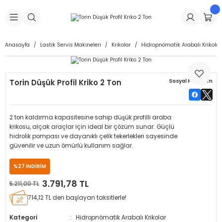
Geri Dön
Geri Dön
Geri Dön
Geri Dön
Geri Dön
Geri Dön
Geri Dön
is Makineleri
Lastikleri
 & Kolonlar
ça
Anasayfa
Lastik Servis Makineleri
Krikolar
Hidropnömatik Arabalı Krikolar
Takma Makineleri
stikleri
astikleri
r
ı
Takma Makinesi Yedek Parçaları
Torin Düşük Profil Kriko 2 Ton
Sosyal Paylaşım
Makineleri
iği
s İç Lastikleri
Siboplar
Makinesi Yedek Parçaları
eleri
tikleri
kleri
alar
ar
 Hortumları
2 ton kaldırma kapasitesine sahip düşük profilli araba
krikosu, alçak araçlar için ideal bir çözüm sunar. Güçlü
ri
astikleri
r
ı & Sibop İlaveleri
a Tüpü
hidrolik pompası ve dayanıklı çelik tekerlekleri sayesinde
güvenilir ve uzun ömürlü kullanım sağlar.
arı
ft Dolgu Lastikleri
Lastikleri
ları
ları
i & Spreyler
%27 İNDİRİM
3.791,78 TL
5.211,00 TL
eleri
ift Dolgu Lastikleri
ri
 Sibop Kapağı
arı
714,12 TL den başlayan taksitlerle!
Makineleri
ri
kleri
Yamalar
r
Kategori
Hidropnömatik Arabalı Krikolar