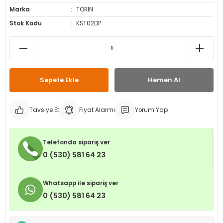
Marka
TORIN
leri
ri
et İç Lastikleri
ment
Stok Kodu
KST02DP
Makineleri
astikleri
i
kleri
Sepete Ekle
Hemen Al
rleri
rı
Tavsiye Et
Fiyat Alarmı
Yorum Yap
Telefonda sipariş ver
0 (530) 581 64 23
Whatsapp ile sipariş ver
0 (530) 581 64 23