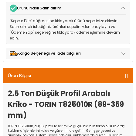
Ürünü Nasıl Satın alırım
"Sepete Ekle" düğmesine tıklayarak ürünü sepetinize ekleyin.
Satın almak istediğiniz ürünleri sepetinizden onaylayın ve
"Ödeme Yap" seçeneğine tıklayarak ödeme işlemine devam
edin.
Kargo Seçeneği ve İade bilgileri
Müşteri memnuniyetini en üst düzeyde tutmak için anlaşmalı
olduğumuz kargo seçenekleri ile ürünleriniz kısa bir süre içinde
Ürün Bilgisi
adresinize teslim edilir.
2.5 Ton Düşük Profil Arabalı
Kriko - TORIN T825010R (89-359
mm)
TORIN T825010R, düşük profil tasarımı ve güçlü hidrolik teknolojisi ile araç
kaldırma işlemlerini kolay ve güvenli hale getirir. Geniş çerçevesi ve
güvenlik baypas sistemi sayesinde aşırı yüklemelerde güvenli kullanım