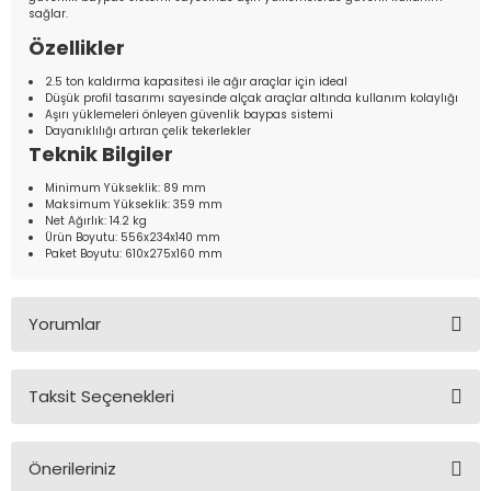
sağlar.
Özellikler
2.5 ton kaldırma kapasitesi ile ağır araçlar için ideal
Düşük profil tasarımı sayesinde alçak araçlar altında kullanım kolaylığı
Aşırı yüklemeleri önleyen güvenlik baypas sistemi
Dayanıklılığı artıran çelik tekerlekler
Teknik Bilgiler
Minimum Yükseklik: 89 mm
Maksimum Yükseklik: 359 mm
Net Ağırlık: 14.2 kg
Ürün Boyutu: 556x234x140 mm
Paket Boyutu: 610x275x160 mm
Yorumlar
Taksit Seçenekleri
Bu ürüne ilk yorumu siz yapın!
Önerileriniz
Yorum Yaz