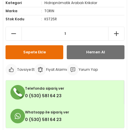
Kategori
Hidropnömatik Arabalı Krikolar
leri
ri
et İç Lastikleri
ment
Marka
TORIN
Stok Kodu
KST25R
Makineleri
astikleri
i
kleri
rleri
rı
Sepete Ekle
Hemen Al
Tavsiye Et
Fiyat Alarmı
Yorum Yap
Telefonda sipariş ver
0 (530) 581 64 23
Whatsapp ile sipariş ver
0 (530) 581 64 23