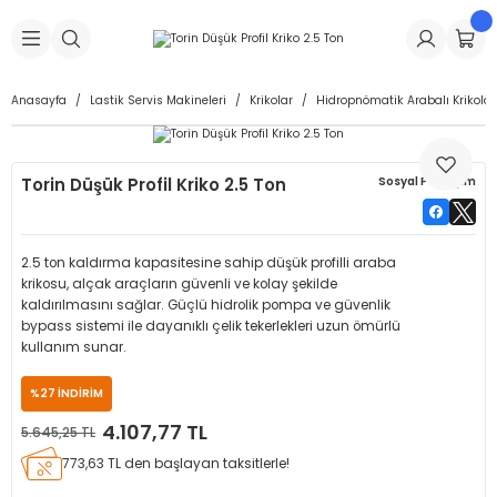
Geri Dön
Geri Dön
Geri Dön
Geri Dön
Geri Dön
Geri Dön
Geri Dön
is Makineleri
Lastikleri
 & Kolonlar
ça
Anasayfa
Lastik Servis Makineleri
Krikolar
Hidropnömatik Arabalı Krikolar
Takma Makineleri
stikleri
astikleri
r
ı
Takma Makinesi Yedek Parçaları
Torin Düşük Profil Kriko 2.5 Ton
Sosyal Paylaşım
Makineleri
iği
s İç Lastikleri
Siboplar
Makinesi Yedek Parçaları
eleri
tikleri
kleri
alar
ar
 Hortumları
2.5 ton kaldırma kapasitesine sahip düşük profilli araba
krikosu, alçak araçların güvenli ve kolay şekilde
ri
astikleri
r
ı & Sibop İlaveleri
a Tüpü
kaldırılmasını sağlar. Güçlü hidrolik pompa ve güvenlik
bypass sistemi ile dayanıklı çelik tekerlekleri uzun ömürlü
kullanım sunar.
arı
ft Dolgu Lastikleri
Lastikleri
ları
ları
i & Spreyler
%27 İNDİRİM
eleri
ift Dolgu Lastikleri
ri
 Sibop Kapağı
arı
4.107,77 TL
5.645,25 TL
773,63 TL den başlayan taksitlerle!
Makineleri
ri
kleri
Yamalar
r