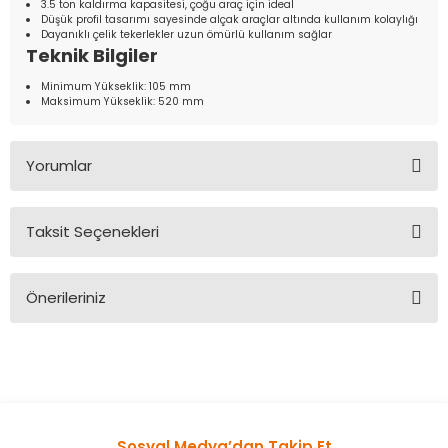
3.5 ton kaldırma kapasitesi, çoğu araç için ideal
Düşük profil tasarımı sayesinde alçak araçlar altında kullanım kolaylığı
Dayanıklı çelik tekerlekler uzun ömürlü kullanım sağlar
Teknik Bilgiler
Minimum Yükseklik: 105 mm
Maksimum Yükseklik: 520 mm
Yorumlar
Taksit Seçenekleri
Bu ürüne ilk yorumu siz yapın!
Önerileriniz
Yorum Yaz
Bu ürünün fiyat bilgisi, resim, ürün açıklamalarında ve diğer
konularda yetersiz gördüğünüz noktaları öneri formunu
kullanarak tarafımıza iletebilirsiniz.
Görüş ve önerileriniz için teşekkür ederiz.
Sosyal Medya’dan Takip Et