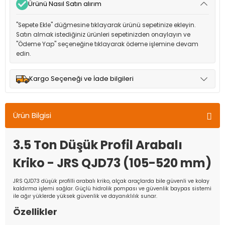
Ürünü Nasıl Satın alırım
"Sepete Ekle" düğmesine tıklayarak ürünü sepetinize ekleyin.
Satın almak istediğiniz ürünleri sepetinizden onaylayın ve
"Ödeme Yap" seçeneğine tıklayarak ödeme işlemine devam
edin.
Kargo Seçeneği ve İade bilgileri
Müşteri memnuniyetini en üst düzeyde tutmak için anlaşmalı
olduğumuz kargo seçenekleri ile ürünleriniz kısa bir süre içinde
Ürün Bilgisi
adresinize teslim edilir.
3.5 Ton Düşük Profil Arabalı
Kriko - JRS QJD73 (105-520 mm)
JRS QJD73 düşük profilli arabalı kriko, alçak araçlarda bile güvenli ve kolay
kaldırma işlemi sağlar. Güçlü hidrolik pompası ve güvenlik baypas sistemi
ile ağır yüklerde yüksek güvenlik ve dayanıklılık sunar.
Özellikler