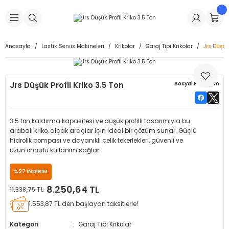
Geri Dön
Geri Dön
Geri Dön
Geri Dön
Geri Dön
Geri Dön
Geri Dön
is Makineleri
Lastikleri
 & Kolonlar
ça
Anasayfa
Lastik Servis Makineleri
Krikolar
Garaj Tipi Krikolar
Jrs Düşük 
Takma Makineleri
stikleri
astikleri
r
ı
Takma Makinesi Yedek Parçaları
Jrs Düşük Profil Kriko 3.5 Ton
Sosyal Paylaşım
Makineleri
iği
s İç Lastikleri
Siboplar
Makinesi Yedek Parçaları
eleri
tikleri
kleri
alar
ar
 Hortumları
3.5 ton kaldırma kapasitesi ve düşük profilli tasarımıyla bu
arabalı kriko, alçak araçlar için ideal bir çözüm sunar. Güçlü
ri
astikleri
r
ı & Sibop İlaveleri
a Tüpü
hidrolik pompası ve dayanıklı çelik tekerlekleri, güvenli ve
uzun ömürlü kullanım sağlar.
arı
ft Dolgu Lastikleri
Lastikleri
ları
ları
i & Spreyler
%27 İNDİRİM
8.250,64 TL
11.338,75 TL
eleri
ift Dolgu Lastikleri
ri
 Sibop Kapağı
arı
1.553,87 TL den başlayan taksitlerle!
Makineleri
ri
kleri
Yamalar
r
Kategori
Garaj Tipi Krikolar