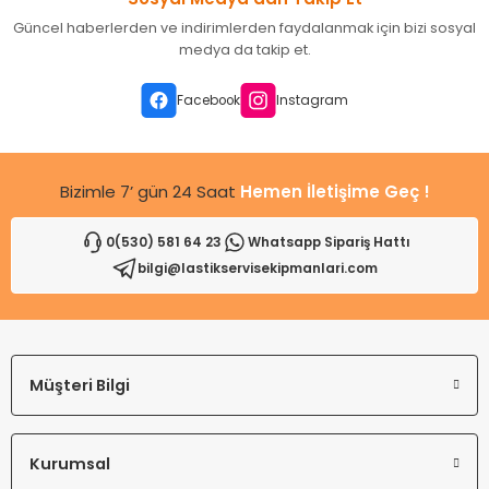
Ürün resmi kalitesiz, bozuk veya görüntülenemiyor.
Güncel haberlerden ve indirimlerden faydalanmak için bizi sosyal
Ürün açıklamasında eksik bilgiler bulunuyor.
medya da takip et.
Ürün bilgilerinde hatalar bulunuyor.
Ürün fiyatı diğer sitelerden daha pahalı.
Facebook
Instagram
Bu ürüne benzer farklı alternatifler olmalı.
Bizimle 7’ gün 24 Saat
Hemen İletişime Geç !
0(530) 581 64 23
Whatsapp Sipariş Hattı
bilgi@lastikservisekipmanlari.com
Gönder
Müşteri Bilgi
Kurumsal