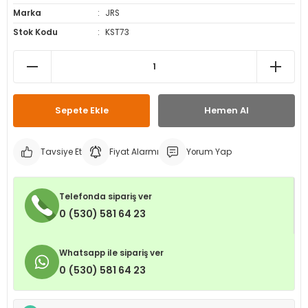
Marka
JRS
leri
ri
et İç Lastikleri
ment
Stok Kodu
KST73
Makineleri
astikleri
i
kleri
Sepete Ekle
Hemen Al
rleri
rı
Tavsiye Et
Fiyat Alarmı
Yorum Yap
Telefonda sipariş ver
0 (530) 581 64 23
Whatsapp ile sipariş ver
0 (530) 581 64 23