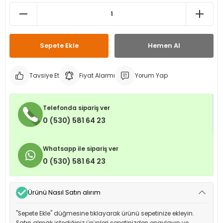
leri
ri
et İç Lastikleri
ment
Makineleri
astikleri
i
Sepete Ekle
Hemen Al
kleri
Tavsiye Et
Fiyat Alarmı
Yorum Yap
rleri
rı
Telefonda sipariş ver
0 (530) 581 64 23
Whatsapp ile sipariş ver
0 (530) 581 64 23
Ürünü Nasıl Satın alırım
"Sepete Ekle" düğmesine tıklayarak ürünü sepetinize ekleyin.