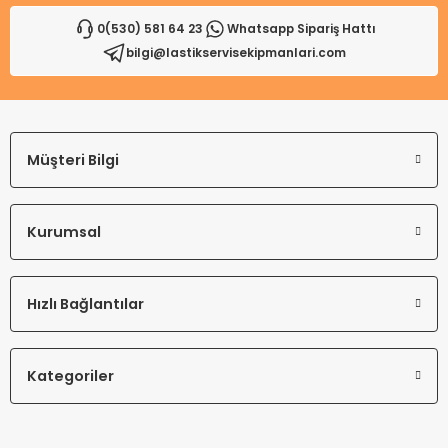
0(530) 581 64 23
Whatsapp Sipariş Hattı
bilgi@lastikservisekipmanlari.com
Gönder
Müşteri Bilgi
Kurumsal
Hızlı Bağlantılar
Kategoriler