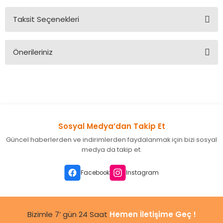
Taksit Seçenekleri
Bu ürüne ilk yorumu siz yapın!
Önerileriniz
Yorum Yaz
Bu ürünün fiyat bilgisi, resim, ürün açıklamalarında ve diğer
konularda yetersiz gördüğünüz noktaları öneri formunu
kullanarak tarafımıza iletebilirsiniz.
Görüş ve önerileriniz için teşekkür ederiz.
Sosyal Medya’dan Takip Et
Ürün resmi kalitesiz, bozuk veya görüntülenemiyor.
Güncel haberlerden ve indirimlerden faydalanmak için bizi sosyal
Ürün açıklamasında eksik bilgiler bulunuyor.
medya da takip et.
Ürün bilgilerinde hatalar bulunuyor.
Ürün fiyatı diğer sitelerden daha pahalı.
Facebook
Instagram
Bu ürüne benzer farklı alternatifler olmalı.
Bizimle 7’ gün 24 Saat
Hemen İletişime Geç !