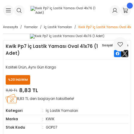
Geri Dön
Geri Dön
Geri Dön
Geri Dön
Geri Dön
Geri Dön
Geri Dön
is Makineleri
Lastikleri
 & Kolonlar
ça
Anasayfa
Yamalar
İç Lastik Yamaları
Kwik Pp7 İç Lastik Yaması Oval 41x7
Takma Makineleri
stikleri
astikleri
r
ı
Takma Makinesi Yedek Parçaları
Kwik Pp7 İç Lastik Yaması Oval 41x76 (1
Sosyal Paylaşım
Adet)
Makineleri
iği
s İç Lastikleri
Siboplar
Makinesi Yedek Parçaları
Kaliteli Ürün, Aynı Gün Kargo
eleri
tikleri
kleri
alar
ar
 Hortumları
%20 İNDİRİM
ri
astikleri
r
ı & Sibop İlaveleri
a Tüpü
8,83 TL
11,10 TL
arı
ft Dolgu Lastikleri
Lastikleri
ları
ları
i & Spreyler
8,83 TL den başlayan taksitlerle!
Kategori
İç Lastik Yamaları
eleri
ift Dolgu Lastikleri
ri
 Sibop Kapağı
arı
Marka
KWIK
Makineleri
ri
kleri
Yamalar
r
Stok Kodu
GOP07