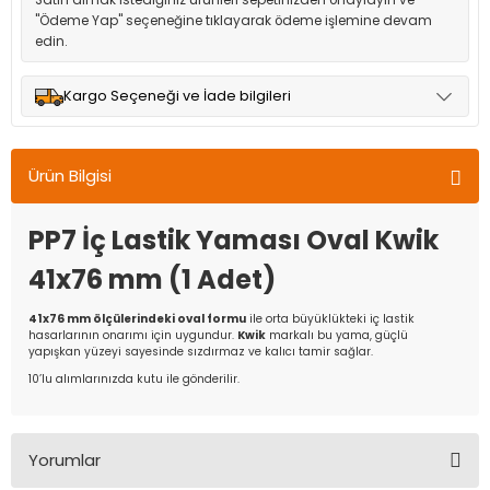
Satın almak istediğiniz ürünleri sepetinizden onaylayın ve
"Ödeme Yap" seçeneğine tıklayarak ödeme işlemine devam
edin.
Kargo Seçeneği ve İade bilgileri
Müşteri memnuniyetini en üst düzeyde tutmak için anlaşmalı
olduğumuz kargo seçenekleri ile ürünleriniz kısa bir süre içinde
Ürün Bilgisi
adresinize teslim edilir.
PP7 İç Lastik Yaması Oval Kwik
41x76 mm (1 Adet)
41x76 mm ölçülerindeki oval formu
ile orta büyüklükteki iç lastik
hasarlarının onarımı için uygundur.
Kwik
markalı bu yama, güçlü
yapışkan yüzeyi sayesinde sızdırmaz ve kalıcı tamir sağlar.
10’lu alımlarınızda kutu ile gönderilir.
Yorumlar