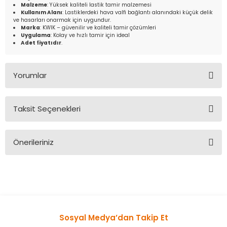
Malzeme
: Yüksek kaliteli lastik tamir malzemesi
Kullanım Alanı
: Lastiklerdeki hava valfi bağlantı alanındaki küçük delik
ve hasarları onarmak için uygundur.
Marka
: KWIK – güvenilir ve kaliteli tamir çözümleri
Uygulama
: Kolay ve hızlı tamir için ideal
Adet fiyatıdır
.
Yorumlar
Taksit Seçenekleri
Bu ürüne ilk yorumu siz yapın!
Önerileriniz
Yorum Yaz
Bu ürünün fiyat bilgisi, resim, ürün açıklamalarında ve diğer
konularda yetersiz gördüğünüz noktaları öneri formunu
kullanarak tarafımıza iletebilirsiniz.
Görüş ve önerileriniz için teşekkür ederiz.
Sosyal Medya’dan Takip Et
Ürün resmi kalitesiz, bozuk veya görüntülenemiyor.