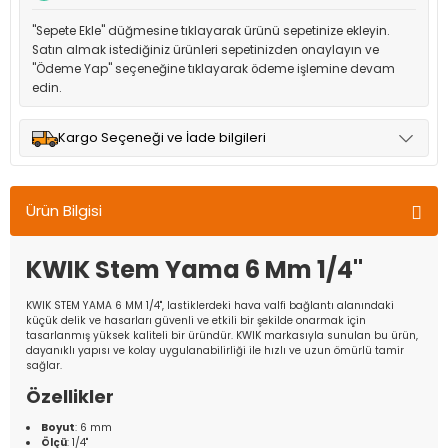
"Sepete Ekle" düğmesine tıklayarak ürünü sepetinize ekleyin.
Satın almak istediğiniz ürünleri sepetinizden onaylayın ve
"Ödeme Yap" seçeneğine tıklayarak ödeme işlemine devam
edin.
Kargo Seçeneği ve İade bilgileri
Müşteri memnuniyetini en üst düzeyde tutmak için anlaşmalı
olduğumuz kargo seçenekleri ile ürünleriniz kısa bir süre içinde
Ürün Bilgisi
adresinize teslim edilir.
KWIK Stem Yama 6 Mm 1/4"
KWIK STEM YAMA 6 MM 1/4", lastiklerdeki hava valfi bağlantı alanındaki
küçük delik ve hasarları güvenli ve etkili bir şekilde onarmak için
tasarlanmış yüksek kaliteli bir üründür. KWIK markasıyla sunulan bu ürün,
dayanıklı yapısı ve kolay uygulanabilirliği ile hızlı ve uzun ömürlü tamir
sağlar.
Özellikler
Boyut
: 6 mm
Ölçü
: 1/4"