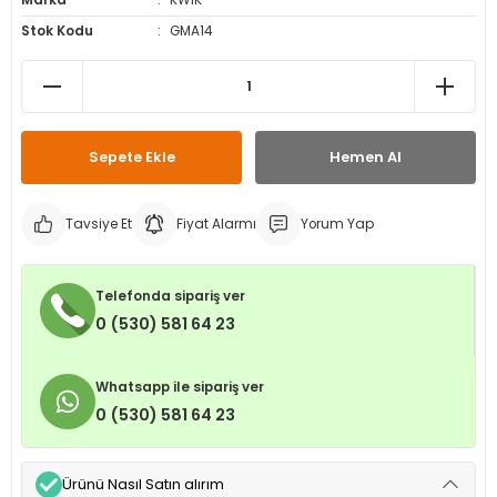
Marka
KWIK
leri
ri
et İç Lastikleri
ment
Stok Kodu
GMA14
Makineleri
astikleri
i
kleri
Sepete Ekle
Hemen Al
rleri
rı
Tavsiye Et
Fiyat Alarmı
Yorum Yap
Telefonda sipariş ver
0 (530) 581 64 23
Whatsapp ile sipariş ver
0 (530) 581 64 23
Ürünü Nasıl Satın alırım