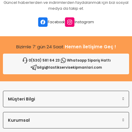
Güncel haberlerden ve indirimlerden faydalanmak için bizi sosyal
Ürün açıklamasında eksik bilgiler bulunuyor.
medya da takip et.
Ürün bilgilerinde hatalar bulunuyor.
Ürün fiyatı diğer sitelerden daha pahalı.
Facebook
Instagram
Bu ürüne benzer farklı alternatifler olmalı.
Bizimle 7’ gün 24 Saat
Hemen İletişime Geç !
0(530) 581 64 23
Whatsapp Sipariş Hattı
bilgi@lastikservisekipmanlari.com
Gönder
Müşteri Bilgi
Kurumsal