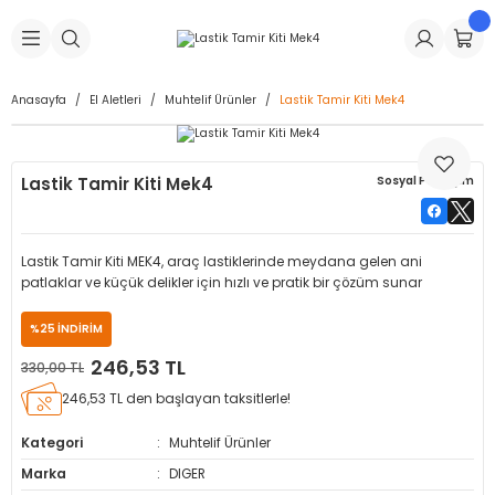
Geri Dön
Geri Dön
Geri Dön
Geri Dön
Geri Dön
Geri Dön
Geri Dön
is Makineleri
Lastikleri
 & Kolonlar
ça
Anasayfa
El Aletleri
Muhtelif Ürünler
Lastik Tamir Kiti Mek4
Takma Makineleri
stikleri
astikleri
r
ı
Takma Makinesi Yedek Parçaları
Lastik Tamir Kiti Mek4
Sosyal Paylaşım
Makineleri
iği
s İç Lastikleri
Siboplar
Makinesi Yedek Parçaları
eleri
tikleri
kleri
alar
ar
 Hortumları
Lastik Tamir Kiti MEK4, araç lastiklerinde meydana gelen ani
patlaklar ve küçük delikler için hızlı ve pratik bir çözüm sunar
ri
astikleri
r
ı & Sibop İlaveleri
a Tüpü
%25 İNDİRİM
arı
ft Dolgu Lastikleri
Lastikleri
ları
ları
i & Spreyler
246,53 TL
330,00 TL
246,53 TL den başlayan taksitlerle!
eleri
ift Dolgu Lastikleri
ri
 Sibop Kapağı
arı
Kategori
Muhtelif Ürünler
Makineleri
ri
kleri
Yamalar
r
Marka
DIGER