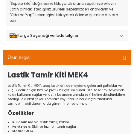
"Sepete Ekle" düğmesine tıklayarak ürünü sepetinize ekleyin.
Satın almak istediğiniz ürünleri sepetinizden onaylayın ve
"Ödeme Yap" seçeneğine tıklayarak ödeme işlemine devam
edin.
Kargo Seçeneği ve İade bilgileri
Müşteri memnuniyetini en üst düzeyde tutmak için anlaşmalı
olduğumuz kargo seçenekleri ile ürünleriniz kısa bir süre içinde
Ürün Bilgisi
adresinize teslim edilir.
Lastik Tamir Kiti MEK4
Lastik Tamir Kiti MEK4, araç lastiklerinde meydana gelen ani patlaklar ve
küçük delikler için hızlı ve pratik bir çözüm sunar. Özel tasarımı sayesinde
kolay kullanım sağlar ve lastik basıncını anında eski haline döndürebilme
özelliği ile dikkat çeker. Kompakt boyutları ile her araçta rahatlıkla
taşınabilir, acil durumlarda güvenilir bir yardımcıdır.
Özellikler
Kullanım Alanı:
Lastik tamir, bakım
Fonksiyon:
Etkili ve hızlı bir tamir sağlar
Marka:
MEK4