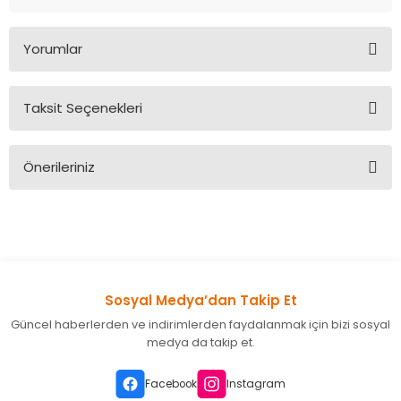
Yorumlar
Taksit Seçenekleri
Bu ürüne ilk yorumu siz yapın!
Önerileriniz
Yorum Yaz
Bu ürünün fiyat bilgisi, resim, ürün açıklamalarında ve diğer
konularda yetersiz gördüğünüz noktaları öneri formunu
kullanarak tarafımıza iletebilirsiniz.
Görüş ve önerileriniz için teşekkür ederiz.
Sosyal Medya’dan Takip Et
Ürün resmi kalitesiz, bozuk veya görüntülenemiyor.
Güncel haberlerden ve indirimlerden faydalanmak için bizi sosyal
Ürün açıklamasında eksik bilgiler bulunuyor.
medya da takip et.
Ürün bilgilerinde hatalar bulunuyor.
Ürün fiyatı diğer sitelerden daha pahalı.
Facebook
Instagram