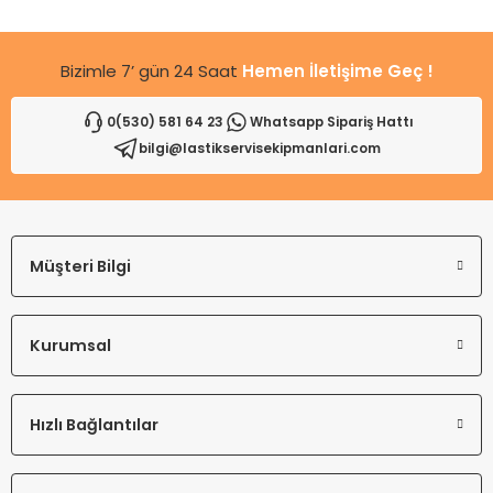
Bu ürüne benzer farklı alternatifler olmalı.
Bizimle 7’ gün 24 Saat
Hemen İletişime Geç !
0(530) 581 64 23
Whatsapp Sipariş Hattı
bilgi@lastikservisekipmanlari.com
Gönder
Müşteri Bilgi
Kurumsal
Hızlı Bağlantılar