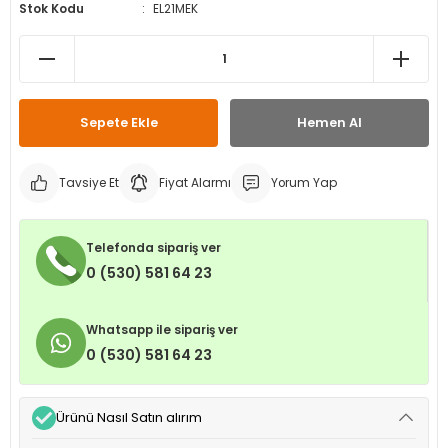
Stok Kodu
EL21MEK
leri
ri
et İç Lastikleri
ment
Makineleri
astikleri
i
kleri
Sepete Ekle
Hemen Al
rleri
rı
Tavsiye Et
Fiyat Alarmı
Yorum Yap
Telefonda sipariş ver
0 (530) 581 64 23
Whatsapp ile sipariş ver
0 (530) 581 64 23
Ürünü Nasıl Satın alırım