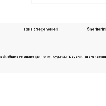
Müşteri memnuniyetini en üst düze
seçenekleri ile ürünleriniz kısa bir sü
Taksit Seçenekleri
Önerilerin
astik sökme ve takma
işlemleri için uygundur.
Dayanıklı krom kapla
onularda yetersiz gördüğünüz noktaları öneri formunu kullanarak tarafım
Bu ürüne ilk yorumu siz yapın!
Yorum Yaz