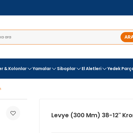
AR
ler & Kolonlar
Yamalar
Siboplar
El Aletleri
Yedek Parç
m
Levye (300 Mm) 38-12'' Kr