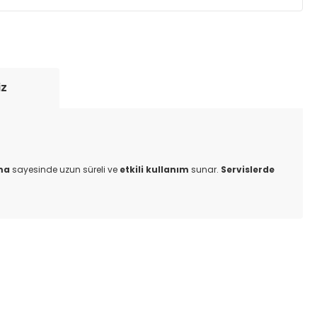
yde tutmak için anlaşmalı olduğumuz kargo
re içinde adresinize teslim edilir.
iz
ma
sayesinde uzun süreli ve
etkili kullanım
sunar.
Servislerde
ıza iletebilirsiniz.