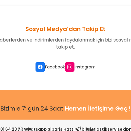
Sosyal Medya’dan Takip Et
aberlerden ve indirimlerden faydalanmak için bizi sosyal
takip et.
Gönder
Facebook
Instagram
Bizimle 7’ gün 24 Saat
Hemen İletişime Geç !
81 64 23
Whatsapp Sipariş Hattı
bilgi@lastikserviseki