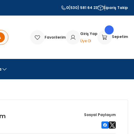
0(530) 581 64 23
Sipariş Takip
Giriş Yap
A
Sepetim
Favorilerim
Üye Ol
a
om
Sosyal Paylaşım