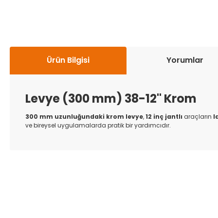
Ürün Bilgisi
Yorumlar
Levye (300 mm) 38-12" Krom
300 mm uzunluğundaki krom levye
,
12 inç jantlı
araçların
l
ve bireysel uygulamalarda pratik bir yardımcıdır.
Bu ürünün fiyat bilgisi, resim, ürün açıklamalarında ve diğer k
Görüş ve önerileriniz için teşekkür ederiz.
Ürün resmi kalitesiz, bozuk veya görüntülenemiyor.
Ürün açıklamasında eksik bilgiler bulunuyor.