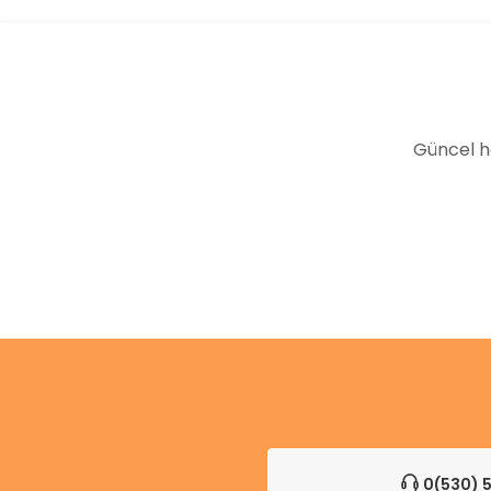
Ürün bilgilerinde hatalar bulunuyor.
Ürün fiyatı diğer sitelerden daha pahalı.
Bu ürüne benzer farklı alternatifler olmalı.
Güncel h
0(530) 5