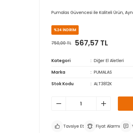
Pumalas Güvencesi ile Kaliteli Ürün, Ay
%24 İNDİRİM
567,57 TL
750,00 TL
Kategori
Diğer El Aletleri
Marka
PUMALAS
Stok Kodu
ALT3812K
Tavsiye Et
Fiyat Alarmı