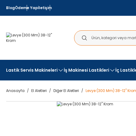
Blog
Ödeme Yap
İletişim
Lastik Servis Makineleri
İş Makinesi Lastikleri
İç Lastik
Anasayfa
El Aletleri
Diğer El Aletleri
Levye (300 Mm) 38-12'' Kro