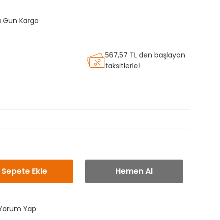
nı Gün Kargo
567,57 TL den başlayan
taksitlerle!
Sepete Ekle
Hemen Al
Yorum Yap