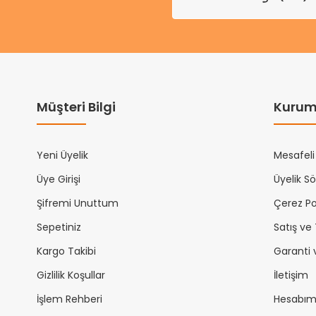
Müşteri Bilgi
Kurum
Yeni Üyelik
Mesafeli
Üye Girişi
Üyelik S
Şifremi Unuttum
Çerez Pol
Sepetiniz
Satış ve
Kargo Takibi
Garanti 
Gizlilik Koşullar
İletişim
İşlem Rehberi
Hesabı