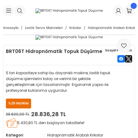
Geri Dön
Geri Dön
Geri Dön
Geri Dön
Geri Dön
Geri Dön
Geri Dön
is Makineleri
Lastikleri
 & Kolonlar
ça
Anasayfa
Lastik Servis Makineleri
Krikolar
Hidropnömatik Arabalı Krikolar
Takma Makineleri
stikleri
astikleri
r
ı
Takma Makinesi Yedek Parçaları
BRT06T Hidropnömatik Topuk Düşürme
Sosyal Paylaşım
Makineleri
iği
s İç Lastikleri
Siboplar
Makinesi Yedek Parçaları
eleri
tikleri
kleri
alar
ar
 Hortumları
5 ton kapasiteye sahip bu dayanıklı makine, lastik topuk
düşürme işlemlerini kolay ve verimli bir şekilde
ri
astikleri
r
ı & Sibop İlaveleri
a Tüpü
gerçekleştirmek için tasarlanmıştır. Ergonomik yapısı ile
profesyonel kullanıma uygundur.
arı
ft Dolgu Lastikleri
Lastikleri
ları
ları
i & Spreyler
%25 İNDİRİM
28.836,28 TL
38.600,00 TL
eleri
ift Dolgu Lastikleri
ri
 Sibop Kapağı
arı
5.430,83 TL den başlayan taksitlerle!
Makineleri
ri
kleri
Yamalar
r
Kategori
Hidropnömatik Arabalı Krikolar