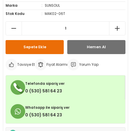
Marka
SUNSOUL
leri
ri
et İç Lastikleri
ment
Stok Kodu
MAK02-06T
Makineleri
astikleri
i
kleri
Sepete Ekle
Hemen Al
rleri
rı
Tavsiye Et
Fiyat Alarmı
Yorum Yap
Telefonda sipariş ver
0 (530) 581 64 23
Whatsapp ile sipariş ver
0 (530) 581 64 23