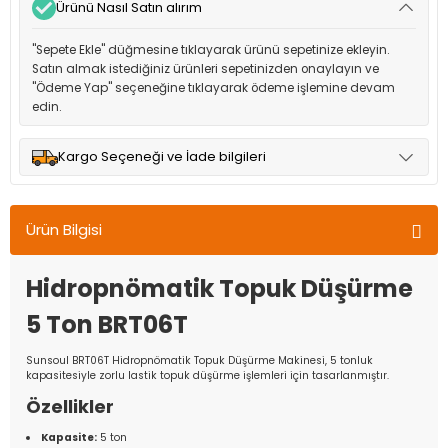
Ürünü Nasıl Satın alırım
"Sepete Ekle" düğmesine tıklayarak ürünü sepetinize ekleyin.
Satın almak istediğiniz ürünleri sepetinizden onaylayın ve
"Ödeme Yap" seçeneğine tıklayarak ödeme işlemine devam
edin.
Kargo Seçeneği ve İade bilgileri
Müşteri memnuniyetini en üst düzeyde tutmak için anlaşmalı
olduğumuz kargo seçenekleri ile ürünleriniz kısa bir süre içinde
Ürün Bilgisi
adresinize teslim edilir.
Hidropnömatik Topuk Düşürme
5 Ton BRT06T
Sunsoul BRT06T Hidropnömatik Topuk Düşürme Makinesi, 5 tonluk
kapasitesiyle zorlu lastik topuk düşürme işlemleri için tasarlanmıştır.
Özellikler
Kapasite:
5 ton