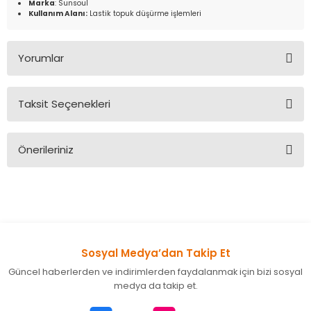
Marka
: Sunsoul
Kullanım Alanı:
Lastik topuk düşürme işlemleri
Yorumlar
Taksit Seçenekleri
Bu ürüne ilk yorumu siz yapın!
Önerileriniz
Yorum Yaz
Bu ürünün fiyat bilgisi, resim, ürün açıklamalarında ve diğer
konularda yetersiz gördüğünüz noktaları öneri formunu
kullanarak tarafımıza iletebilirsiniz.
Görüş ve önerileriniz için teşekkür ederiz.
Sosyal Medya’dan Takip Et
Ürün resmi kalitesiz, bozuk veya görüntülenemiyor.
Güncel haberlerden ve indirimlerden faydalanmak için bizi sosyal
Ürün açıklamasında eksik bilgiler bulunuyor.
medya da takip et.
Ürün bilgilerinde hatalar bulunuyor.