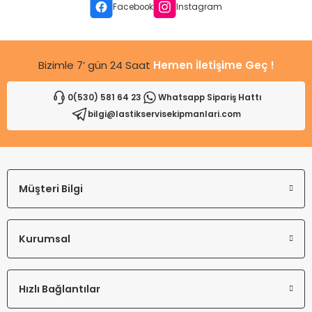
Ürün fiyatı diğer sitelerden daha pahalı.
Facebook
Instagram
Bu ürüne benzer farklı alternatifler olmalı.
Bizimle 7’ gün 24 Saat
Hemen İletişime Geç !
0(530) 581 64 23
Whatsapp Sipariş Hattı
bilgi@lastikservisekipmanlari.com
Gönder
Müşteri Bilgi
Kurumsal
Hızlı Bağlantılar