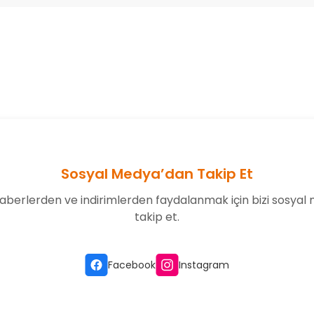
onularda yetersiz gördüğünüz noktaları öneri formunu kullanarak tarafım
Bu ürüne ilk yorumu siz yapın!
Yorum Yaz
Sosyal Medya’dan Takip Et
aberlerden ve indirimlerden faydalanmak için bizi sosyal
takip et.
Gönder
Facebook
Instagram