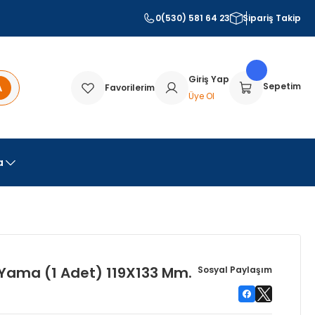
0(530) 581 64 23
Sipariş Takip
Giriş Yap
A
Sepetim
Favorilerim
Üye Ol
a
Yama (1 Adet) 119X133 Mm.
Sosyal Paylaşım