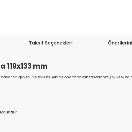
Müşteri memnuniyetini en üst düze
seçenekleri ile ürünleriniz kısa bir sü
Taksit Seçenekleri
Önerilerin
a 119x133 mm
hasarları güvenli ve etkili bir şekilde onarmak için tasarlanmış yüksek kal
.
 uygundur.