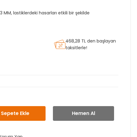
, lastiklerdeki hasarları etkili bir şekilde
468,28 TL den başlayan
taksitlerle!
Sepete Ekle
Hemen Al
Yorum Yap