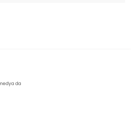
ıza iletebilirsiniz.
 medya da