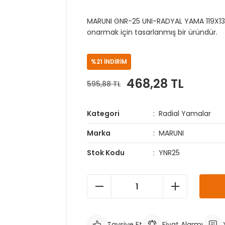
MARUNI GNR-25 UNI-RADYAL YAMA 119X133 MM
onarmak için tasarlanmış bir üründür.
%21 İNDİRİM
468,28 TL
595,88 TL
Kategori
Radial Yamalar
Marka
MARUNI
Stok Kodu
YNR25
Tavsiye Et
Fiyat Alarmı