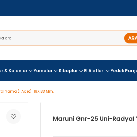
AR
ler & Kolonlar
Yamalar
Siboplar
El Aletleri
Yedek Parç
al Yama (1 Adet) 119X133 Mm.
Maruni Gnr-25 Uni-Radyal 