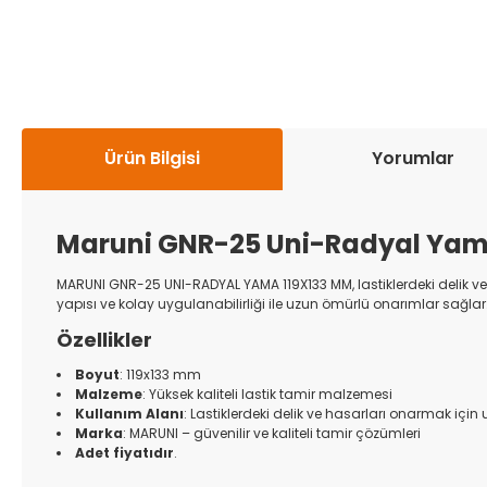
Ürün Bilgisi
Yorumlar
Maruni GNR-25 Uni-Radyal Yam
MARUNI GNR-25 UNI-RADYAL YAMA 119X133 MM, lastiklerdeki delik ve 
yapısı ve kolay uygulanabilirliği ile uzun ömürlü onarımlar sağlar
Özellikler
Boyut
: 119x133 mm
Malzeme
: Yüksek kaliteli lastik tamir malzemesi
Kullanım Alanı
: Lastiklerdeki delik ve hasarları onarmak için
Marka
: MARUNI – güvenilir ve kaliteli tamir çözümleri
Adet fiyatıdır
.