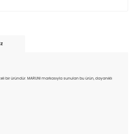
yde tutmak için anlaşmalı olduğumuz kargo
re içinde adresinize teslim edilir.
iz
iteli bir üründür. MARUNI markasıyla sunulan bu ürün, dayanıklı