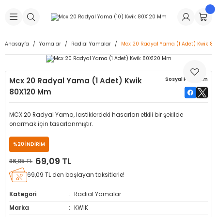
Geri Dön
Geri Dön
Geri Dön
Geri Dön
Geri Dön
Geri Dön
Geri Dön
is Makineleri
Lastikleri
 & Kolonlar
ça
Anasayfa
Yamalar
Radial Yamalar
Mcx 20 Radyal Yama (1 Adet) Kwik 8
Takma Makineleri
stikleri
astikleri
r
ı
Takma Makinesi Yedek Parçaları
Mcx 20 Radyal Yama (1 Adet) Kwik
Sosyal Paylaşım
Makineleri
iği
s İç Lastikleri
Siboplar
Makinesi Yedek Parçaları
80X120 Mm
eleri
tikleri
kleri
alar
ar
 Hortumları
MCX 20 Radyal Yama, lastiklerdeki hasarları etkili bir şekilde
onarmak için tasarlanmıştır.
ri
astikleri
r
ı & Sibop İlaveleri
a Tüpü
%20 İNDİRİM
arı
ft Dolgu Lastikleri
Lastikleri
ları
ları
i & Spreyler
69,09 TL
86,85 TL
69,09 TL den başlayan taksitlerle!
eleri
ift Dolgu Lastikleri
ri
 Sibop Kapağı
arı
Kategori
Radial Yamalar
Makineleri
ri
kleri
Yamalar
r
Marka
KWIK