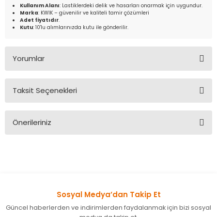
Kullanım Alanı
: Lastiklerdeki delik ve hasarları onarmak için uygundur.
Marka
: KWIK – güvenilir ve kaliteli tamir çözümleri
Adet fiyatıdır
.
Kutu
: 10'lu alımlarınızda kutu ile gönderilir.
Yorumlar
Taksit Seçenekleri
Bu ürüne ilk yorumu siz yapın!
Önerileriniz
Yorum Yaz
Bu ürünün fiyat bilgisi, resim, ürün açıklamalarında ve diğer
konularda yetersiz gördüğünüz noktaları öneri formunu
kullanarak tarafımıza iletebilirsiniz.
Görüş ve önerileriniz için teşekkür ederiz.
Sosyal Medya’dan Takip Et
Ürün resmi kalitesiz, bozuk veya görüntülenemiyor.
Güncel haberlerden ve indirimlerden faydalanmak için bizi sosyal
Ürün açıklamasında eksik bilgiler bulunuyor.