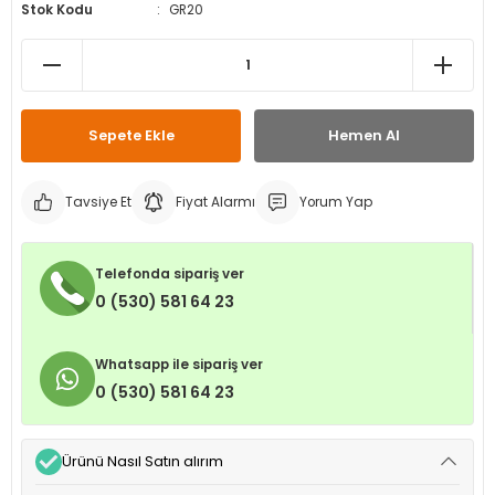
Stok Kodu
GR20
leri
ri
et İç Lastikleri
ment
Makineleri
astikleri
i
kleri
Sepete Ekle
Hemen Al
rleri
rı
Tavsiye Et
Fiyat Alarmı
Yorum Yap
Telefonda sipariş ver
0 (530) 581 64 23
Whatsapp ile sipariş ver
0 (530) 581 64 23
Ürünü Nasıl Satın alırım