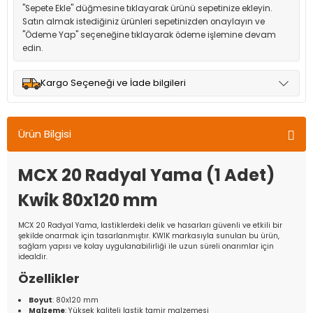
"Sepete Ekle" düğmesine tıklayarak ürünü sepetinize ekleyin.
Satın almak istediğiniz ürünleri sepetinizden onaylayın ve
"Ödeme Yap" seçeneğine tıklayarak ödeme işlemine devam
edin.
Kargo Seçeneği ve İade bilgileri
Müşteri memnuniyetini en üst düzeyde tutmak için anlaşmalı
olduğumuz kargo seçenekleri ile ürünleriniz kısa bir süre içinde
Ürün Bilgisi
adresinize teslim edilir.
MCX 20 Radyal Yama (1 Adet)
Kwik 80x120 mm
MCX 20 Radyal Yama, lastiklerdeki delik ve hasarları güvenli ve etkili bir
şekilde onarmak için tasarlanmıştır. KWIK markasıyla sunulan bu ürün,
sağlam yapısı ve kolay uygulanabilirliği ile uzun süreli onarımlar için
idealdir.
Özellikler
Boyut
: 80x120 mm
Malzeme
: Yüksek kaliteli lastik tamir malzemesi