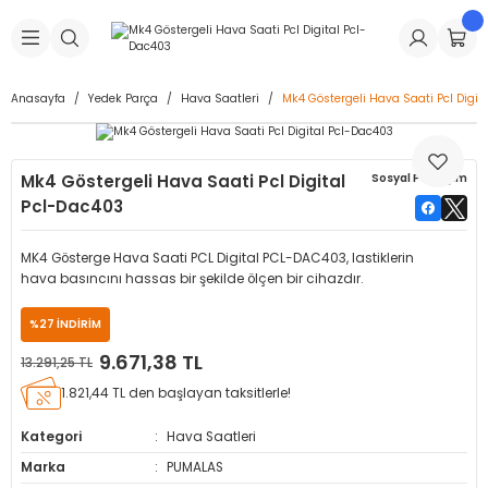
Geri Dön
Geri Dön
Geri Dön
Geri Dön
Geri Dön
Geri Dön
Geri Dön
is Makineleri
Lastikleri
 & Kolonlar
ça
Anasayfa
Yedek Parça
Hava Saatleri
Mk4 Göstergeli Hava Saati Pcl Digit
Takma Makineleri
stikleri
astikleri
r
ı
Takma Makinesi Yedek Parçaları
Mk4 Göstergeli Hava Saati Pcl Digital
Sosyal Paylaşım
Makineleri
iği
s İç Lastikleri
Siboplar
Makinesi Yedek Parçaları
Pcl-Dac403
eleri
tikleri
kleri
alar
ar
 Hortumları
MK4 Gösterge Hava Saati PCL Digital PCL-DAC403, lastiklerin
hava basıncını hassas bir şekilde ölçen bir cihazdır.
ri
astikleri
r
ı & Sibop İlaveleri
a Tüpü
%27 İNDİRİM
arı
ft Dolgu Lastikleri
Lastikleri
ları
ları
i & Spreyler
9.671,38 TL
13.291,25 TL
1.821,44 TL den başlayan taksitlerle!
eleri
ift Dolgu Lastikleri
ri
 Sibop Kapağı
arı
Kategori
Hava Saatleri
Makineleri
ri
kleri
Yamalar
r
Marka
PUMALAS