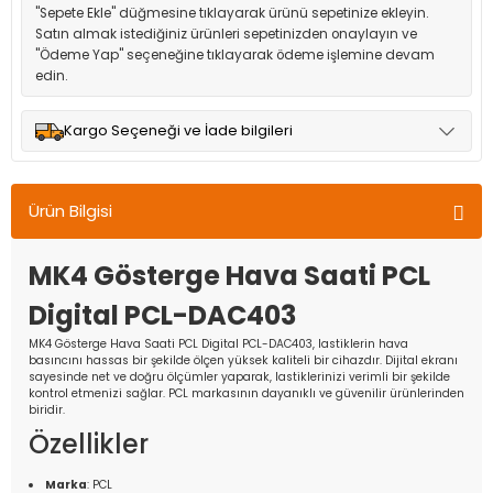
"Sepete Ekle" düğmesine tıklayarak ürünü sepetinize ekleyin.
Satın almak istediğiniz ürünleri sepetinizden onaylayın ve
"Ödeme Yap" seçeneğine tıklayarak ödeme işlemine devam
edin.
Kargo Seçeneği ve İade bilgileri
Müşteri memnuniyetini en üst düzeyde tutmak için anlaşmalı
olduğumuz kargo seçenekleri ile ürünleriniz kısa bir süre içinde
Ürün Bilgisi
adresinize teslim edilir.
MK4 Gösterge Hava Saati PCL
Digital PCL-DAC403
MK4 Gösterge Hava Saati PCL Digital PCL-DAC403, lastiklerin hava
basıncını hassas bir şekilde ölçen yüksek kaliteli bir cihazdır. Dijital ekranı
sayesinde net ve doğru ölçümler yaparak, lastiklerinizi verimli bir şekilde
kontrol etmenizi sağlar. PCL markasının dayanıklı ve güvenilir ürünlerinden
biridir.
Özellikler
Marka
: PCL