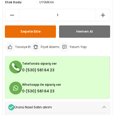
Stok Kodu
UYGMK4A
leri
ri
et İç Lastikleri
ment
Makineleri
astikleri
i
kleri
Sepete Ekle
Hemen Al
rleri
rı
Tavsiye Et
Fiyat Alarmı
Yorum Yap
Telefonda sipariş ver
0 (530) 581 64 23
Whatsapp ile sipariş ver
0 (530) 581 64 23
Ürünü Nasıl Satın alırım