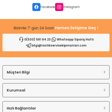
Ürün fiyatı diğer sitelerden daha pahalı.
Facebook
Instagram
Bu ürüne benzer farklı alternatifler olmalı.
Bizimle 7’ gün 24 Saat
Hemen İletişime Geç !
0(530) 581 64 23
Whatsapp Sipariş Hattı
bilgi@lastikservisekipmanlari.com
Gönder
Müşteri Bilgi
Kurumsal
Hızlı Bağlantılar