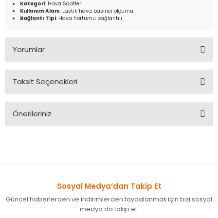
Kategori
: Hava Saatleri
Kullanım Alanı
: Lastik hava basıncı ölçümü
Bağlantı Tipi
: Hava hortumu bağlantılı
Yorumlar
Taksit Seçenekleri
Bu ürüne ilk yorumu siz yapın!
Önerileriniz
Yorum Yaz
Bu ürünün fiyat bilgisi, resim, ürün açıklamalarında ve diğer
konularda yetersiz gördüğünüz noktaları öneri formunu
kullanarak tarafımıza iletebilirsiniz.
Görüş ve önerileriniz için teşekkür ederiz.
Sosyal Medya’dan Takip Et
Ürün resmi kalitesiz, bozuk veya görüntülenemiyor.
Güncel haberlerden ve indirimlerden faydalanmak için bizi sosyal
Ürün açıklamasında eksik bilgiler bulunuyor.
medya da takip et.
Ürün bilgilerinde hatalar bulunuyor.