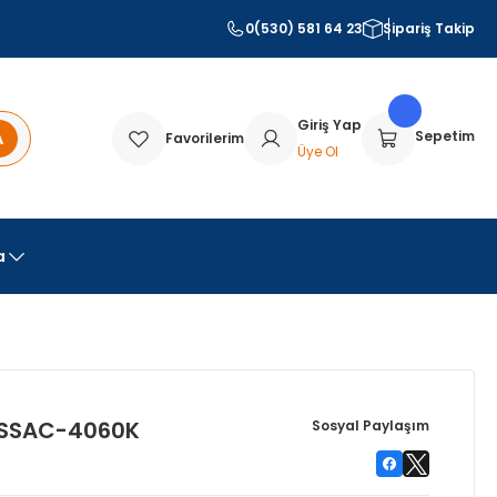
0(530) 581 64 23
Sipariş Takip
Giriş Yap
A
Sepetim
Favorilerim
Üye Ol
a
r SSAC-4060K
Sosyal Paylaşım