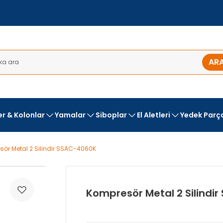
AR
ler & Kolonlar
Yamalar
Siboplar
El Aletleri
Yedek Parç
ör Metal 2 Silindir SSAC-4060K
Kompresör Metal 2 Silindi