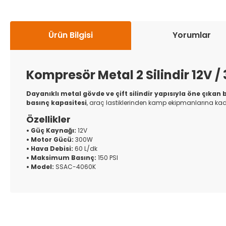
Ürün Bilgisi
Yorumlar
Kompresör Metal 2 Silindir 12V 
Dayanıklı metal gövde ve çift silindir yapısıyla öne çıkan
basınç kapasitesi
, araç lastiklerinden kamp ekipmanlarına kada
Özellikler
• Güç Kaynağı:
12V
• Motor Gücü:
300W
• Hava Debisi:
60 L/dk
• Maksimum Basınç:
150 PSI
• Model:
SSAC-4060K
Bu ürünün fiyat bilgisi, resim, ürün açıklamalarında ve diğer k
Görüş ve önerileriniz için teşekkür ederiz.