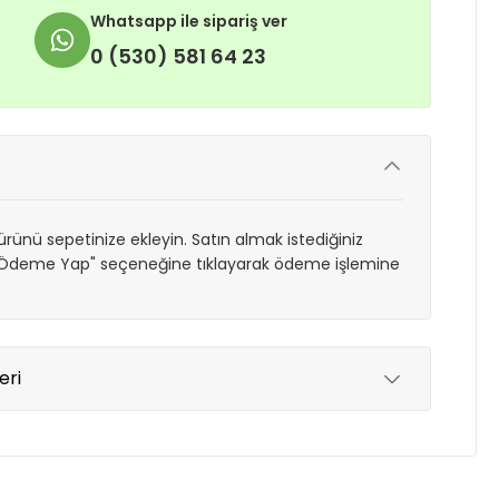
Whatsapp ile sipariş ver
0 (530) 581 64 23
rünü sepetinize ekleyin. Satın almak istediğiniz
 "Ödeme Yap" seçeneğine tıklayarak ödeme işlemine
eri
yde tutmak için anlaşmalı olduğumuz kargo
re içinde adresinize teslim edilir.