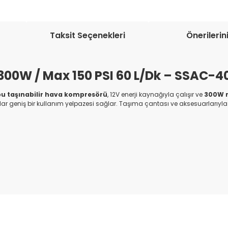
Taksit Seçenekleri
Önerilerin
/ 300W / Max 150 PSI 60 L/Dk – SSAC-
 bu taşınabilir hava kompresörü
, 12V enerji kaynağıyla çalışır ve
300W 
r geniş bir kullanım yelpazesi sağlar. Taşıma çantası ve aksesuarlarıyla bi
onularda yetersiz gördüğünüz noktaları öneri formunu kullanarak tarafım