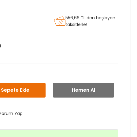
556,66 TL den başlayan
taksitlerle!
i
Sepete Ekle
Hemen Al
Yorum Yap