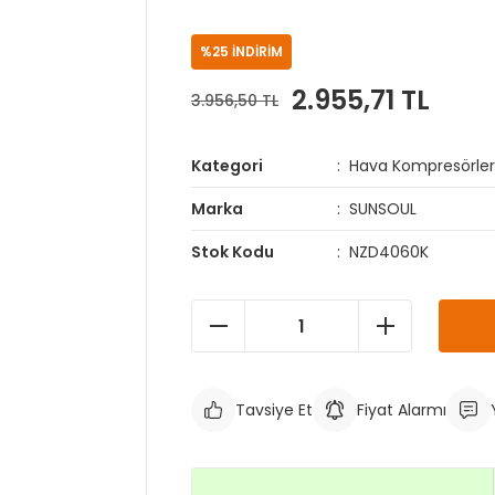
%25 İNDİRİM
2.955,71 TL
3.956,50 TL
Kategori
Hava Kompresörler
Marka
SUNSOUL
Stok Kodu
NZD4060K
Tavsiye Et
Fiyat Alarmı