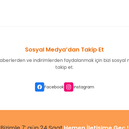
Bu ürüne ilk yorumu siz yapın!
Yorum Yaz
Sosyal Medya’dan Takip Et
aberlerden ve indirimlerden faydalanmak için bizi sosyal
takip et.
Gönder
Facebook
Instagram
Bizimle 7’ gün 24 Saat
Hemen İletişime Geç !