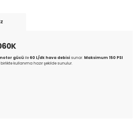
iz
4060K
motor gücü
ile
60 L/dk hava debisi
sunar.
Maksimum 150 PSI
rlikte kullanıma hazır şekilde sunulur.
ıza iletebilirsiniz.