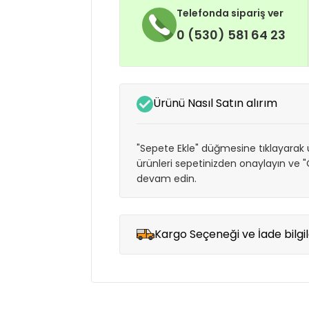
Telefonda sipariş ver
0 (530) 581 64 23
Ürünü Nasıl Satın alırım
"Sepete Ekle" düğmesine tıklayarak ü
ürünleri sepetinizden onaylayın ve
devam edin.
Kargo Seçeneği ve İade bilgil
Müşteri memnuniyetini en üst düze
seçenekleri ile ürünleriniz kısa bir sü