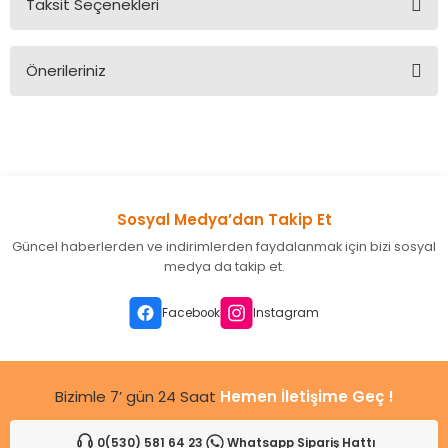
Taksit Seçenekleri
Bu ürüne ilk yorumu siz yapın!
Önerileriniz
Yorum Yaz
Bu ürünün fiyat bilgisi, resim, ürün açıklamalarında ve diğer
konularda yetersiz gördüğünüz noktaları öneri formunu
kullanarak tarafımıza iletebilirsiniz.
Görüş ve önerileriniz için teşekkür ederiz.
Sosyal Medya’dan Takip Et
Ürün resmi kalitesiz, bozuk veya görüntülenemiyor.
Güncel haberlerden ve indirimlerden faydalanmak için bizi sosyal
Ürün açıklamasında eksik bilgiler bulunuyor.
medya da takip et.
Ürün bilgilerinde hatalar bulunuyor.
Ürün fiyatı diğer sitelerden daha pahalı.
Facebook
Instagram
Bu ürüne benzer farklı alternatifler olmalı.
Bizimle 7’ gün 24 Saat
Hemen İletişime Geç !
0(530) 581 64 23
Whatsapp Sipariş Hattı