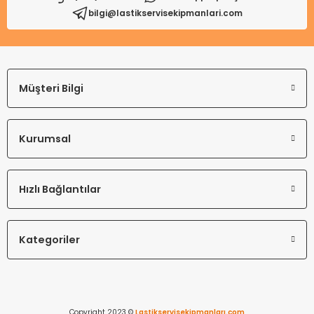
bilgi@lastikservisekipmanlari.com
Gönder
Müşteri Bilgi
Kurumsal
Hızlı Bağlantılar
Kategoriler
Copyright 2023 ©
Lastikservisekipmanları.com