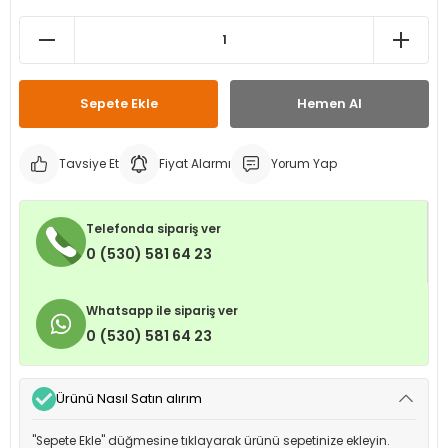
leri
ri
et İç Lastikleri
ment
Makineleri
astikleri
i
Sepete Ekle
Hemen Al
kleri
Tavsiye Et
Fiyat Alarmı
Yorum Yap
rleri
rı
Telefonda sipariş ver
0 (530) 581 64 23
Whatsapp ile sipariş ver
0 (530) 581 64 23
Ürünü Nasıl Satın alırım
"Sepete Ekle" düğmesine tıklayarak ürünü sepetinize ekleyin.