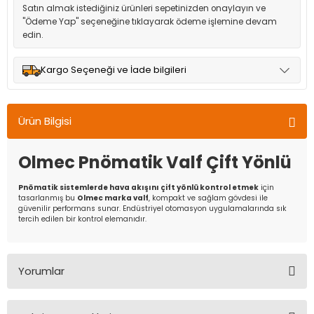
Satın almak istediğiniz ürünleri sepetinizden onaylayın ve
"Ödeme Yap" seçeneğine tıklayarak ödeme işlemine devam
edin.
Kargo Seçeneği ve İade bilgileri
Müşteri memnuniyetini en üst düzeyde tutmak için anlaşmalı
olduğumuz kargo seçenekleri ile ürünleriniz kısa bir süre içinde
Ürün Bilgisi
adresinize teslim edilir.
Olmec Pnömatik Valf Çift Yönlü
Pnömatik sistemlerde hava akışını çift yönlü kontrol etmek
için
tasarlanmış bu
Olmec marka valf
, kompakt ve sağlam gövdesi ile
güvenilir performans sunar. Endüstriyel otomasyon uygulamalarında sık
tercih edilen bir kontrol elemanıdır.
Yorumlar