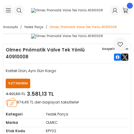
Geri Dön
Geri Dön
Geri Dön
Geri Dön
Geri Dön
Geri Dön
Geri Dön
is Makineleri
Lastikleri
 & Kolonlar
ça
Anasayfa
Yedek Parça
Olmec Pnömatik Valve Tek Yönlü 40910008
Takma Makineleri
stikleri
astikleri
r
ı
Takma Makinesi Yedek Parçaları
Olmec Pnömatik Valve Tek Yönlü
Sosyal Paylaşım
Makineleri
iği
s İç Lastikleri
Siboplar
Makinesi Yedek Parçaları
40910008
eleri
tikleri
kleri
alar
ar
 Hortumları
Kaliteli Ürün, Aynı Gün Kargo
ri
astikleri
r
ı & Sibop İlaveleri
a Tüpü
%27 İNDİRİM
3.581,13 TL
4.921,50 TL
arı
ft Dolgu Lastikleri
Lastikleri
ları
ları
i & Spreyler
674,45 TL den başlayan taksitlerle!
eleri
ift Dolgu Lastikleri
ri
 Sibop Kapağı
arı
Kategori
Yedek Parça
Marka
OLMEC
Makineleri
ri
kleri
Yamalar
r
Stok Kodu
KPY02