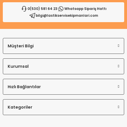
0(530) 581 64 23
Whatsapp Sipariş Hattı
bilgi@lastikservisekipmanlari.com
Gönder
Müşteri Bilgi
Kurumsal
Hızlı Bağlantılar
Kategoriler