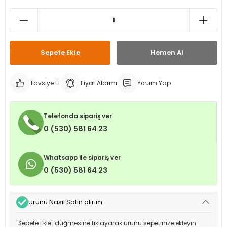
leri
ri
et İç Lastikleri
ment
Makineleri
astikleri
i
Sepete Ekle
Hemen Al
kleri
Tavsiye Et
Fiyat Alarmı
Yorum Yap
rleri
rı
Telefonda sipariş ver
0 (530) 581 64 23
Whatsapp ile sipariş ver
0 (530) 581 64 23
Ürünü Nasıl Satın alırım
"Sepete Ekle" düğmesine tıklayarak ürünü sepetinize ekleyin.