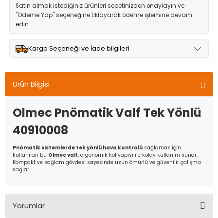
Satın almak istediğiniz ürünleri sepetinizden onaylayın ve
"Ödeme Yap" seçeneğine tıklayarak ödeme işlemine devam
edin.
Kargo Seçeneği ve İade bilgileri
Müşteri memnuniyetini en üst düzeyde tutmak için anlaşmalı
olduğumuz kargo seçenekleri ile ürünleriniz kısa bir süre içinde
Ürün Bilgisi
adresinize teslim edilir.
Olmec Pnömatik Valf Tek Yönlü
40910008
Pnömatik sistemlerde tek yönlü hava kontrolü
sağlamak için
kullanılan bu
Olmec valf
, ergonomik kol yapısı ile kolay kullanım sunar.
Kompakt ve sağlam gövdesi sayesinde uzun ömürlü ve güvenilir çalışma
sağlar.
Yorumlar