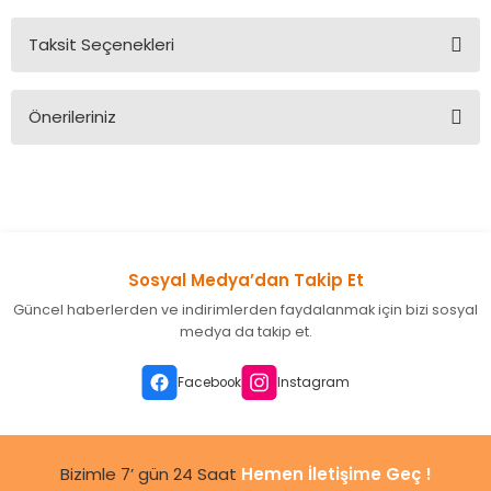
Taksit Seçenekleri
Bu ürüne ilk yorumu siz yapın!
Önerileriniz
Yorum Yaz
Bu ürünün fiyat bilgisi, resim, ürün açıklamalarında ve diğer
konularda yetersiz gördüğünüz noktaları öneri formunu
kullanarak tarafımıza iletebilirsiniz.
Görüş ve önerileriniz için teşekkür ederiz.
Sosyal Medya’dan Takip Et
Ürün resmi kalitesiz, bozuk veya görüntülenemiyor.
Güncel haberlerden ve indirimlerden faydalanmak için bizi sosyal
Ürün açıklamasında eksik bilgiler bulunuyor.
medya da takip et.
Ürün bilgilerinde hatalar bulunuyor.
Ürün fiyatı diğer sitelerden daha pahalı.
Facebook
Instagram
Bu ürüne benzer farklı alternatifler olmalı.
Bizimle 7’ gün 24 Saat
Hemen İletişime Geç !