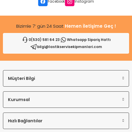
Ürün fiyatı diğer sitelerden daha pahalı.
Facebook
Instagram
Bu ürüne benzer farklı alternatifler olmalı.
Bizimle 7’ gün 24 Saat
Hemen İletişime Geç !
0(530) 581 64 23
Whatsapp Sipariş Hattı
bilgi@lastikservisekipmanlari.com
Gönder
Müşteri Bilgi
Kurumsal
Hızlı Bağlantılar