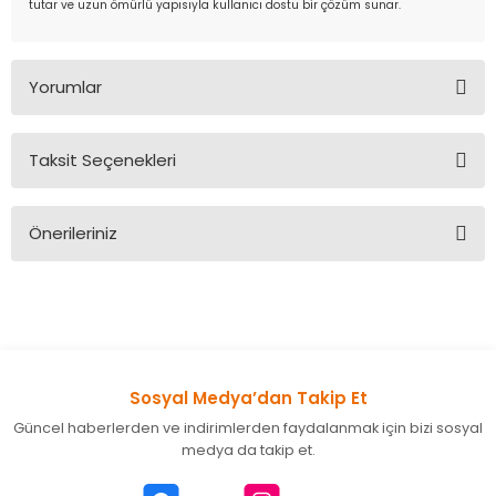
tutar ve uzun ömürlü yapısıyla kullanıcı dostu bir çözüm sunar.
Yorumlar
Taksit Seçenekleri
Bu ürüne ilk yorumu siz yapın!
Önerileriniz
Yorum Yaz
Bu ürünün fiyat bilgisi, resim, ürün açıklamalarında ve diğer
konularda yetersiz gördüğünüz noktaları öneri formunu
kullanarak tarafımıza iletebilirsiniz.
Görüş ve önerileriniz için teşekkür ederiz.
Sosyal Medya’dan Takip Et
Ürün resmi kalitesiz, bozuk veya görüntülenemiyor.
Güncel haberlerden ve indirimlerden faydalanmak için bizi sosyal
Ürün açıklamasında eksik bilgiler bulunuyor.
medya da takip et.
Ürün bilgilerinde hatalar bulunuyor.