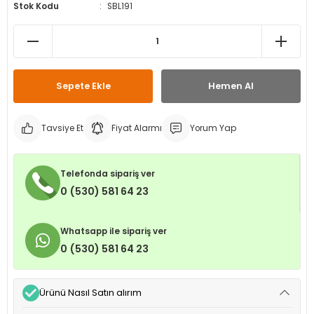
Stok Kodu
SBL191
leri
ri
et İç Lastikleri
ment
Makineleri
astikleri
i
kleri
Sepete Ekle
Hemen Al
rleri
rı
Tavsiye Et
Fiyat Alarmı
Yorum Yap
Telefonda sipariş ver
0 (530) 581 64 23
Whatsapp ile sipariş ver
0 (530) 581 64 23
Ürünü Nasıl Satın alırım