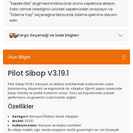
"Sepete Ekle" düğmesine tıklayarak ürünü sepetinize ekleyin.
Satın almak istediğiniz ürünleri sepetinizden onaylayın ve
"Ödeme Yap" seçeneğine tıklayarak ödeme işlemine devam
edin.
Kargo Seçeneği ve İade bilgileri
Müşteri memnuniyetini en üst düzeyde tutmak için anlaşmalı
olduğumuz kargo seçenekleri ile ürünleriniz kısa bir süre içinde
Ürün Bilgisi
adresinize teslim edilir.
Pilot Sibop V3.19.1
Pilot Sibop V3.19.1, kamyon ve otobüs lastiklerinde kullanılmak üzere
tasarlanmış, dayanıklı ve ergonomik bir siboptur. Eğimli yapısı sayesinde
kolay montaj ve pratik kullanım sunar. Zorlu yol koşullarında yüksek
performans ve güvenilir sızdırmazlık sağlar.
Özellikler
Kategori:
Kamyon/Otobüs lastik sibopları
Model:
V3.19.1
Kullanım Alanı:
Kamyon ve otobüs lastikleri
Bu sibop modeli, ağır vasıta araçların lastik güvenliğini en üst düzeyde