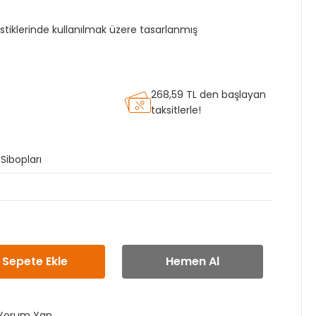
stiklerinde kullanılmak üzere tasarlanmış
268,59 TL den başlayan
taksitlerle!
ibopları
Sepete Ekle
Hemen Al
Yorum Yap