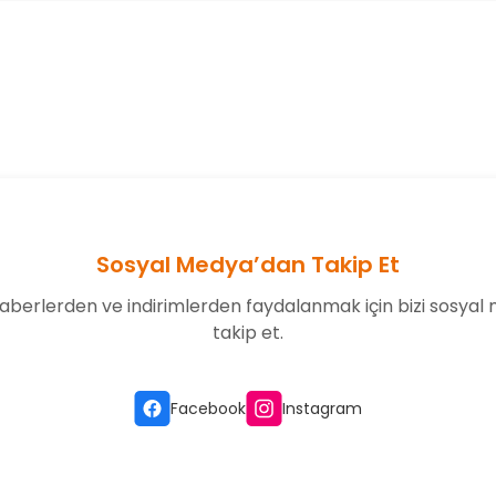
onularda yetersiz gördüğünüz noktaları öneri formunu kullanarak tarafım
Bu ürüne ilk yorumu siz yapın!
Yorum Yaz
Sosyal Medya’dan Takip Et
aberlerden ve indirimlerden faydalanmak için bizi sosyal
takip et.
Gönder
Facebook
Instagram