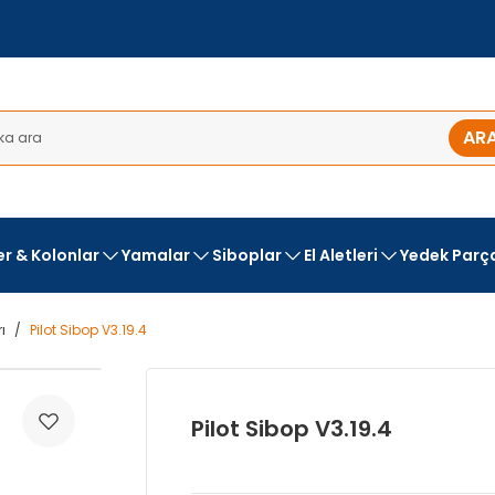
AR
ler & Kolonlar
Yamalar
Siboplar
El Aletleri
Yedek Parç
ı
Pilot Sibop V3.19.4
Pilot Sibop V3.19.4