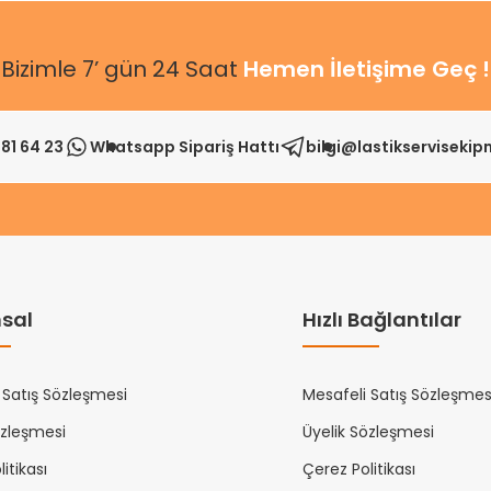
Bizimle 7’ gün 24 Saat
Hemen İletişime Geç !
81 64 23
Whatsapp Sipariş Hattı
bilgi@lastikserviseki
sal
Hızlı Bağlantılar
 Satış Sözleşmesi
Mesafeli Satış Sözleşmes
özleşmesi
Üyelik Sözleşmesi
itikası
Çerez Politikası