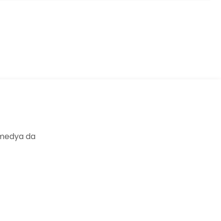
ıza iletebilirsiniz.
 medya da