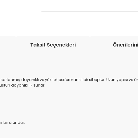
Müşteri memnuniyetini en üst düze
seçenekleri ile ürünleriniz kısa bir sü
Taksit Seçenekleri
Önerilerin
asarlanmış, dayanıklı ve yüksek performanslı bir siboptur. Uzun yapısı ve öz
 üstün dayanıklılık sunar.
ir bir üründür.