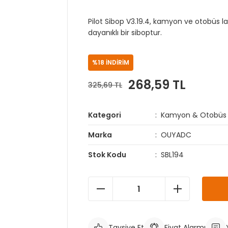
Pilot Sibop V3.19.4, kamyon ve otobüs la
dayanıklı bir siboptur.
%18 İNDİRİM
268,59 TL
325,69 TL
Kategori
Kamyon & Otobüs S
Marka
OUYADC
Stok Kodu
SBL194
Tavsiye Et
Fiyat Alarmı