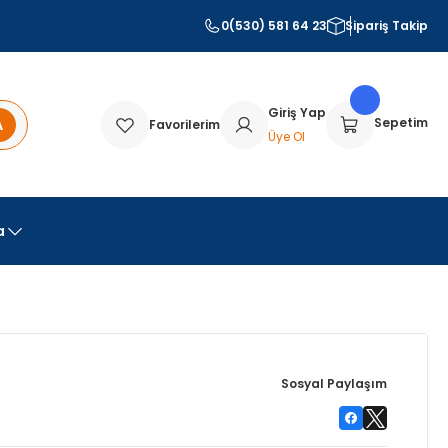
0(530) 581 64 23
Sipariş Takip
Giriş Yap
A
Sepetim
Favorilerim
Üye Ol
a
Sosyal Paylaşım