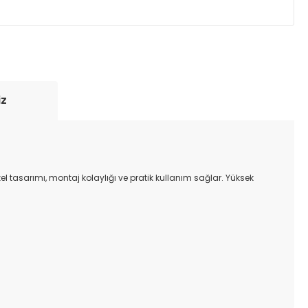
yde tutmak için anlaşmalı olduğumuz kargo
re içinde adresinize teslim edilir.
iz
el tasarımı, montaj kolaylığı ve pratik kullanım sağlar. Yüksek