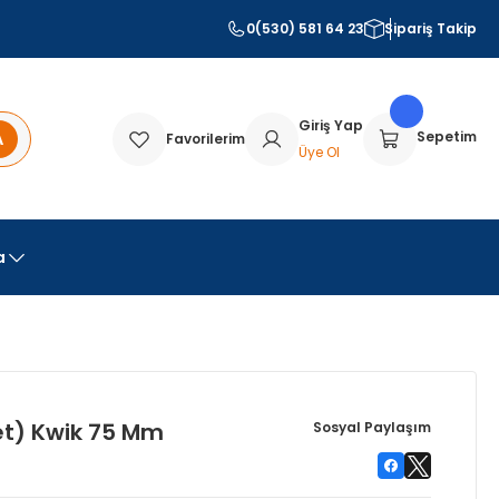
0(530) 581 64 23
Sipariş Takip
Giriş Yap
A
Sepetim
Favorilerim
Üye Ol
a
et) Kwik 75 Mm
Sosyal Paylaşım