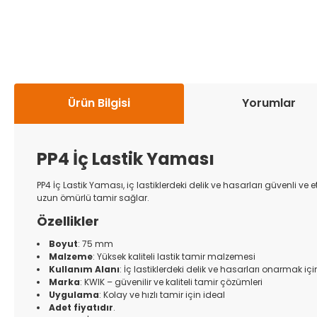
Ürün Bilgisi
Yorumlar
PP4 İç Lastik Yaması
PP4 İç Lastik Yaması, iç lastiklerdeki delik ve hasarları güvenli v
uzun ömürlü tamir sağlar.
Özellikler
Boyut
: 75 mm
Malzeme
: Yüksek kaliteli lastik tamir malzemesi
Kullanım Alanı
: İç lastiklerdeki delik ve hasarları onarmak i
Marka
: KWIK – güvenilir ve kaliteli tamir çözümleri
Uygulama
: Kolay ve hızlı tamir için ideal
Adet fiyatıdır
.