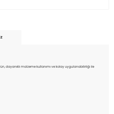
yde tutmak için anlaşmalı olduğumuz kargo
re içinde adresinize teslim edilir.
iz
ürün, dayanıklı malzeme kullanımı ve kolay uygulanabilirliği ile