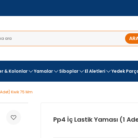
AR
ler & Kolonlar
Yamalar
Siboplar
El Aletleri
Yedek Parç
1 Adet) Kwik 75 Mm
Pp4 İç Lastik Yaması (1 Ad