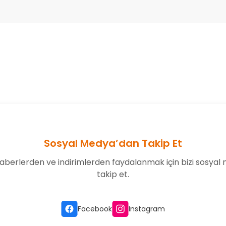
onularda yetersiz gördüğünüz noktaları öneri formunu kullanarak tarafım
Bu ürüne ilk yorumu siz yapın!
Yorum Yaz
Sosyal Medya’dan Takip Et
aberlerden ve indirimlerden faydalanmak için bizi sosyal
takip et.
Gönder
Facebook
Instagram