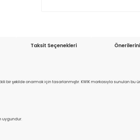
Müşteri memnuniyetini en üst düze
seçenekleri ile ürünleriniz kısa bir sü
Taksit Seçenekleri
Önerilerin
e etkili bir şekilde onarmak için tasarlanmıştır. KWIK markasıyla sunulan bu 
çin uygundur.