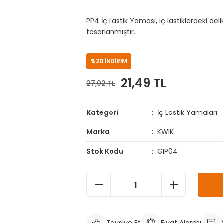
PP4 İç Lastik Yaması, iç lastiklerdeki deli
tasarlanmıştır.
%20 İNDİRİM
21,49 TL
27,02 TL
Kategori
İç Lastik Yamaları
Marka
KWIK
Stok Kodu
GIP04
Tavsiye Et
Fiyat Alarmı