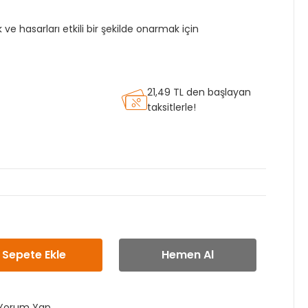
k ve hasarları etkili bir şekilde onarmak için
21,49 TL den başlayan
taksitlerle!
Sepete Ekle
Hemen Al
Yorum Yap