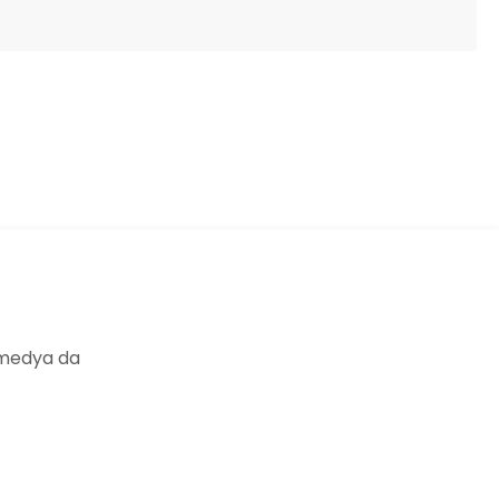
ıza iletebilirsiniz.
 medya da