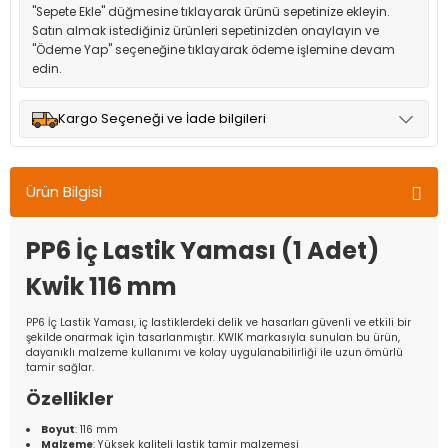
"Sepete Ekle" düğmesine tıklayarak ürünü sepetinize ekleyin.
Satın almak istediğiniz ürünleri sepetinizden onaylayın ve
"Ödeme Yap" seçeneğine tıklayarak ödeme işlemine devam
edin.
Kargo Seçeneği ve İade bilgileri
Müşteri memnuniyetini en üst düzeyde tutmak için anlaşmalı
olduğumuz kargo seçenekleri ile ürünleriniz kısa bir süre içinde
Ürün Bilgisi
adresinize teslim edilir.
PP6 İç Lastik Yaması (1 Adet)
Kwik 116 mm
PP6 İç Lastik Yaması, iç lastiklerdeki delik ve hasarları güvenli ve etkili bir
şekilde onarmak için tasarlanmıştır. KWIK markasıyla sunulan bu ürün,
dayanıklı malzeme kullanımı ve kolay uygulanabilirliği ile uzun ömürlü
tamir sağlar.
Özellikler
Boyut
: 116 mm
Malzeme
: Yüksek kaliteli lastik tamir malzemesi