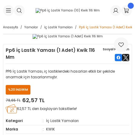
Geri Dön
Geri Dön
Geri Dön
Geri Dön
Geri Dön
Geri Dön
Geri Dön
is Makineleri
Lastikleri
 & Kolonlar
ça
Anasayfa
Yamalar
İç Lastik Yamaları
Pp6 İç Lastik Yaması (1 Adet) Kwik 
Takma Makineleri
stikleri
astikleri
r
ı
Takma Makinesi Yedek Parçaları
Pp6 İç Lastik Yaması (1 Adet) Kwik 116
Sosyal Paylaşım
Makineleri
iği
s İç Lastikleri
Siboplar
Makinesi Yedek Parçaları
Mm
eleri
tikleri
kleri
alar
ar
 Hortumları
PP6 İç Lastik Yaması, iç lastiklerdeki hasarları etkili bir şekilde
onarmak için tasarlanmıştır.
ri
astikleri
r
ı & Sibop İlaveleri
a Tüpü
%20 İNDİRİM
arı
ft Dolgu Lastikleri
Lastikleri
ları
ları
i & Spreyler
62,57 TL
78,65 TL
62,57 TL den başlayan taksitlerle!
eleri
ift Dolgu Lastikleri
ri
 Sibop Kapağı
arı
Kategori
İç Lastik Yamaları
Makineleri
ri
kleri
Yamalar
r
Marka
KWIK