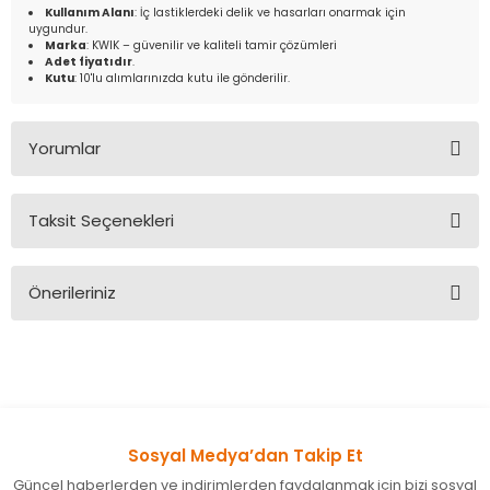
Kullanım Alanı
: İç lastiklerdeki delik ve hasarları onarmak için
uygundur.
Marka
: KWIK – güvenilir ve kaliteli tamir çözümleri
Adet fiyatıdır
.
Kutu
: 10'lu alımlarınızda kutu ile gönderilir.
Yorumlar
Taksit Seçenekleri
Bu ürüne ilk yorumu siz yapın!
Önerileriniz
Yorum Yaz
Bu ürünün fiyat bilgisi, resim, ürün açıklamalarında ve diğer
konularda yetersiz gördüğünüz noktaları öneri formunu
kullanarak tarafımıza iletebilirsiniz.
Görüş ve önerileriniz için teşekkür ederiz.
Sosyal Medya’dan Takip Et
Ürün resmi kalitesiz, bozuk veya görüntülenemiyor.
Güncel haberlerden ve indirimlerden faydalanmak için bizi sosyal