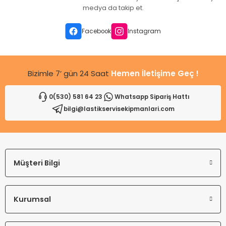
Ürün açıklamasında eksik bilgiler bulunuyor.
medya da takip et.
Ürün bilgilerinde hatalar bulunuyor.
Ürün fiyatı diğer sitelerden daha pahalı.
Facebook
Instagram
Bu ürüne benzer farklı alternatifler olmalı.
Bizimle 7’ gün 24 Saat
Hemen İletişime Geç !
0(530) 581 64 23
Whatsapp Sipariş Hattı
bilgi@lastikservisekipmanlari.com
Gönder
Müşteri Bilgi
Kurumsal