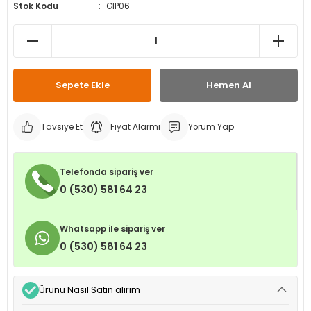
Stok Kodu
GIP06
leri
ri
et İç Lastikleri
ment
Makineleri
astikleri
i
kleri
Sepete Ekle
Hemen Al
rleri
rı
Tavsiye Et
Fiyat Alarmı
Yorum Yap
Telefonda sipariş ver
0 (530) 581 64 23
Whatsapp ile sipariş ver
0 (530) 581 64 23
Ürünü Nasıl Satın alırım