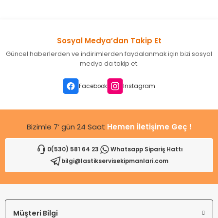
konularda yetersiz gördüğünüz noktaları öneri formunu
kullanarak tarafımıza iletebilirsiniz.
Görüş ve önerileriniz için teşekkür ederiz.
Sosyal Medya’dan Takip Et
Ürün resmi kalitesiz, bozuk veya görüntülenemiyor.
Güncel haberlerden ve indirimlerden faydalanmak için bizi sosyal
Ürün açıklamasında eksik bilgiler bulunuyor.
medya da takip et.
Ürün bilgilerinde hatalar bulunuyor.
Ürün fiyatı diğer sitelerden daha pahalı.
Facebook
Instagram
Bu ürüne benzer farklı alternatifler olmalı.
Bizimle 7’ gün 24 Saat
Hemen İletişime Geç !
0(530) 581 64 23
Whatsapp Sipariş Hattı
bilgi@lastikservisekipmanlari.com
Gönder
Müşteri Bilgi