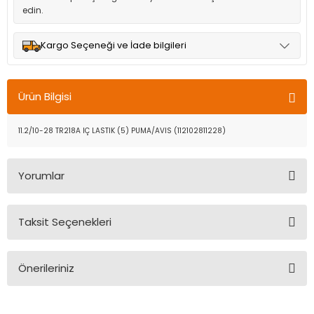
edin.
Kargo Seçeneği ve İade bilgileri
Müşteri memnuniyetini en üst düzeyde tutmak için anlaşmalı
olduğumuz kargo seçenekleri ile ürünleriniz kısa bir süre içinde
Ürün Bilgisi
adresinize teslim edilir.
11.2/10-28 TR218A IÇ LASTIK (5) PUMA/AVIS (112102811228)
Yorumlar
Taksit Seçenekleri
Bu ürüne ilk yorumu siz yapın!
Önerileriniz
Yorum Yaz
Bu ürünün fiyat bilgisi, resim, ürün açıklamalarında ve diğer