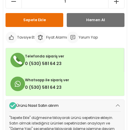
leri
ri
et İç Lastikleri
ment
Sepete Ekle
Hemen Al
Makineleri
astikleri
i
kleri
Tavsiye Et
Fiyat Alarmı
Yorum Yap
rleri
rı
Telefonda sipariş ver
0 (530) 581 64 23
Whatsapp ile sipariş ver
0 (530) 581 64 23
Ürünü Nasıl Satın alırım
"Sepete Ekle" düğmesine tıklayarak ürünü sepetinize ekleyin.
Satın almak istediğiniz ürünleri sepetinizden onaylayın ve
"Ödeme Yap" seçeneğine tıklayarak ödeme işlemine devam