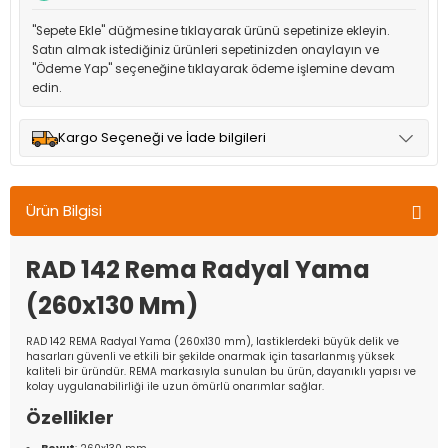
"Sepete Ekle" düğmesine tıklayarak ürünü sepetinize ekleyin.
Satın almak istediğiniz ürünleri sepetinizden onaylayın ve
"Ödeme Yap" seçeneğine tıklayarak ödeme işlemine devam
edin.
Kargo Seçeneği ve İade bilgileri
Müşteri memnuniyetini en üst düzeyde tutmak için anlaşmalı
olduğumuz kargo seçenekleri ile ürünleriniz kısa bir süre içinde
Ürün Bilgisi
adresinize teslim edilir.
RAD 142 Rema Radyal Yama
(260x130 Mm)
RAD 142 REMA Radyal Yama (260x130 mm), lastiklerdeki büyük delik ve
hasarları güvenli ve etkili bir şekilde onarmak için tasarlanmış yüksek
kaliteli bir üründür. REMA markasıyla sunulan bu ürün, dayanıklı yapısı ve
kolay uygulanabilirliği ile uzun ömürlü onarımlar sağlar.
Özellikler