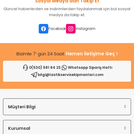
Sosyal Medya’dan Takip Et
Ürün resmi kalitesiz, bozuk veya görüntülenemiyor.
Güncel haberlerden ve indirimlerden faydalanmak için bizi sosyal
Ürün açıklamasında eksik bilgiler bulunuyor.
medya da takip et.
Ürün bilgilerinde hatalar bulunuyor.
Ürün fiyatı diğer sitelerden daha pahalı.
Facebook
Instagram
Bu ürüne benzer farklı alternatifler olmalı.
Bizimle 7’ gün 24 Saat
Hemen İletişime Geç !
0(530) 581 64 23
Whatsapp Sipariş Hattı
bilgi@lastikservisekipmanlari.com
Gönder
Müşteri Bilgi
Kurumsal