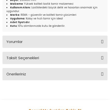
Boyut
: 260x130 mm
Malzeme
: Yüksek kaliteli lastik tamir malzemesi
Kullanım Alanı
: Lastiklerdeki büyük delik ve hasarları onarmak için
uygundur.
Marka
: REMA – güvenilir ve kaliteli tamir çözümleri
Uygulama
: Kolay ve hızlı tamir için ideal
Adet fiyatıdır
.
Kutu
: 10'lu alımlarınızda kutu ile gönderilir.
Yorumlar
Taksit Seçenekleri
Bu ürüne ilk yorumu siz yapın!
Önerileriniz
Yorum Yaz
Bu ürünün fiyat bilgisi, resim, ürün açıklamalarında ve diğer
konularda yetersiz gördüğünüz noktaları öneri formunu
kullanarak tarafımıza iletebilirsiniz.
Görüş ve önerileriniz için teşekkür ederiz.