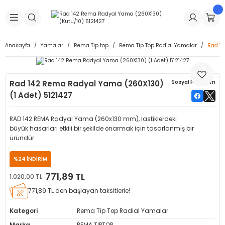
Geri Dön
Geri Dön
Geri Dön
Geri Dön
Geri Dön
Geri Dön
Geri Dön
is Makineleri
Lastikleri
 & Kolonlar
ça
Anasayfa
Yamalar
Rema Tip top
Rema Tip Top Radial Yamalar
Rad 14
Takma Makineleri
stikleri
astikleri
r
ı
Takma Makinesi Yedek Parçaları
Rad 142 Rema Radyal Yama (260X130)
Sosyal Paylaşım
Makineleri
iği
s İç Lastikleri
Siboplar
Makinesi Yedek Parçaları
(1 Adet) 5121427
eleri
tikleri
kleri
alar
ar
 Hortumları
RAD 142 REMA Radyal Yama (260x130 mm), lastiklerdeki
büyük hasarları etkili bir şekilde onarmak için tasarlanmış bir
ri
astikleri
r
ı & Sibop İlaveleri
a Tüpü
üründür.
%24 İNDİRİM
arı
ft Dolgu Lastikleri
Lastikleri
ları
ları
i & Spreyler
771,89 TL
1.020,00 TL
eleri
ift Dolgu Lastikleri
ri
 Sibop Kapağı
arı
771,89 TL den başlayan taksitlerle!
Kategori
Rema Tip Top Radial Yamalar
Makineleri
ri
kleri
Yamalar
r