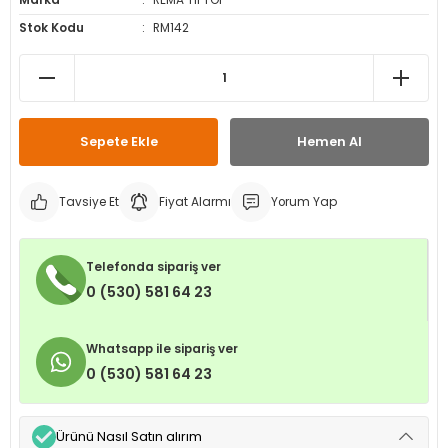
Marka
REMA TIPTOP
leri
ri
et İç Lastikleri
ment
Stok Kodu
RM142
Makineleri
astikleri
i
kleri
Sepete Ekle
Hemen Al
rleri
rı
Tavsiye Et
Fiyat Alarmı
Yorum Yap
Telefonda sipariş ver
0 (530) 581 64 23
Whatsapp ile sipariş ver
0 (530) 581 64 23
Ürünü Nasıl Satın alırım